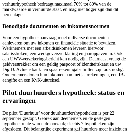
verhuurhypotheek bedraagt maximaal 70% tot 80% van de
marktwaarde in verhuurde staat, en mag niet hoger zijn dan dit
percentage.
Benodigde documenten en inkomensnormen
Voor een hypotheekaanvraag moet u diverse documenten
aanleveren om uw inkomen en financiële situatie te bewijzen.
Werknemers met een arbeidsinkomen leveren hiervoor
salarisstroken, een werkgeversverklaring en jaaropgaven in. Ook
een UWV-verzekeringsbericht kan nodig zijn. Daarnaast vraagt de
geldverstrekker om een geldig paspoort of identiteitskaart en uw
DigiD. Actuele bank- en spaarrekeningafschriften zijn ook nodig.
Ondernemers tonen hun inkomen aan met jaarrekeningen, een IB-
aangifte en een KvK-uittreksel.
Pilot duurhuurders hypotheek: status en
ervaringen
De pilot ‘Duurhuur’ voor duurhuurdershypotheken is per 22
september gestopt. Gebrek aan deelnemers en de gestegen
hypotheekrente waren de oorzaak; slechts 7 hypotheken zijn
afgesloten. Dit belangrijke experiment gaf huurders meer inzicht en