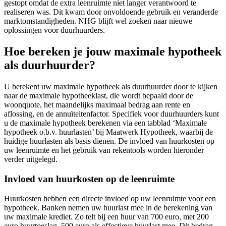
gestopt omdat de extra leenruimte niet langer verantwoord te
realiseren was. Dit kwam door onvoldoende gebruik en veranderde
marktomstandigheden. NHG blijft wel zoeken naar nieuwe
oplossingen voor duurhuurders.
Hoe bereken je jouw maximale hypotheek
als duurhuurder?
U berekent uw maximale hypotheek als duurhuurder door te kijken
naar de maximale hypotheeklast, die wordt bepaald door de
woonquote, het maandelijks maximaal bedrag aan rente en
aflossing, en de annuïteitenfactor. Specifiek voor duurhuurders kunt
u de maximale hypotheek berekenen via een tabblad ‘Maximale
hypotheek o.b.v. huurlasten’ bij Maatwerk Hypotheek, waarbij de
huidige huurlasten als basis dienen. De invloed van huurkosten op
uw leenruimte en het gebruik van rekentools worden hieronder
verder uitgelegd.
Invloed van huurkosten op de leenruimte
Huurkosten hebben een directe invloed op uw leenruimte voor een
hypotheek. Banken nemen uw huurlast mee in de berekening van
uw maximale krediet. Zo telt bij een huur van 700 euro, met 200
euro huurtoeslag, 500 euro als effectieve huurlast mee. Dit bedrag