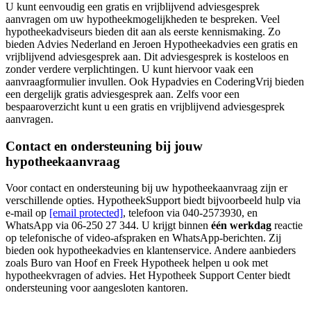
U kunt eenvoudig een gratis en vrijblijvend adviesgesprek
aanvragen om uw hypotheekmogelijkheden te bespreken. Veel
hypotheekadviseurs bieden dit aan als eerste kennismaking. Zo
bieden Advies Nederland en Jeroen Hypotheekadvies een gratis en
vrijblijvend adviesgesprek aan. Dit adviesgesprek is kosteloos en
zonder verdere verplichtingen. U kunt hiervoor vaak een
aanvraagformulier invullen. Ook Hypadvies en CoderingVrij bieden
een dergelijk gratis adviesgesprek aan. Zelfs voor een
bespaaroverzicht kunt u een gratis en vrijblijvend adviesgesprek
aanvragen.
Contact en ondersteuning bij jouw
hypotheekaanvraag
Voor contact en ondersteuning bij uw hypotheekaanvraag zijn er
verschillende opties. HypotheekSupport biedt bijvoorbeeld hulp via
e-mail op
[email protected]
, telefoon via 040-2573930, en
WhatsApp via 06-250 27 344. U krijgt binnen
één werkdag
reactie
op telefonische of video-afspraken en WhatsApp-berichten. Zij
bieden ook hypotheekadvies en klantenservice. Andere aanbieders
zoals Buro van Hoof en Freek Hypotheek helpen u ook met
hypotheekvragen of advies. Het Hypotheek Support Center biedt
ondersteuning voor aangesloten kantoren.