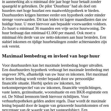
in aanmerking als u minimaal drie jaar hoge huur betaalt zonder
spaargeld te gebruiken. De pilot ‘Duurhuur’ had als doel om
huurders met hoge huurlast een maatwerkhypotheek te bieden.
Duurhuurders krijgen hiermee eerder een hypotheek onder minder
strenge voorwaarden. Dit kan leiden tot lagere maandlasten dan uw
huidige huur. U moet hiervoor aan bepaalde voorwaarden voldoen.
Zo huurt u minimaal 36 maanden een vrije sector huurwoning. De
huur bedraagt dan minimaal €1.000 per maand. Ook moet u
minimaal één derde van uw netto-inkomen aan huur besteden. Een
stabiel inkomen en tijdige huurbetalingen zonder achterstanden zijn
ook vereist.
Maximaal leenbedrag en invloed van hoge huur
Voor duurhuurders kan het maximale leenbedrag hoger uitvallen.
Een duurhuurders hypotheek verhoogt het maximale leenbedrag met
ongeveer 30%, afhankelijk van uw huur en inkomen. Het maximaal
te lenen bedrag wordt verder bepaald door uw persoonlijke
financiële situatie. Hierbij spelen uw inkomen, het
toekomstperspectief van uw inkomen, financiële verplichtingen,
vaste lasten, gezinssituatie, woonsituatie en een BKR-registratie een
rol. De Nibud leennorm biedt hiervoor richtlijnen. Voor
verhuurhypotheken gelden andere regels. Daar wordt de maximale
lening bepaald door de laagste van getaxeerde huurinkomsten of een
percentage van de waarde van het vastgoedobject. Een