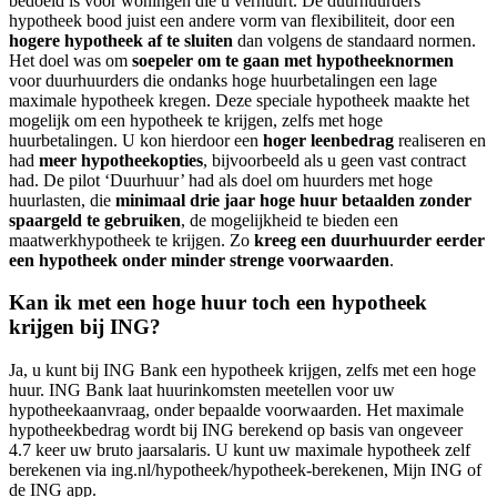
bedoeld is voor woningen die u verhuurt. De duurhuurders
hypotheek bood juist een andere vorm van flexibiliteit, door een
hogere hypotheek af te sluiten
dan volgens de standaard normen.
Het doel was om
soepeler om te gaan met hypotheeknormen
voor duurhuurders die ondanks hoge huurbetalingen een lage
maximale hypotheek kregen. Deze speciale hypotheek maakte het
mogelijk om een hypotheek te krijgen, zelfs met hoge
huurbetalingen. U kon hierdoor een
hoger leenbedrag
realiseren en
had
meer hypotheekopties
, bijvoorbeeld als u geen vast contract
had. De pilot ‘Duurhuur’ had als doel om huurders met hoge
huurlasten, die
minimaal drie jaar hoge huur betaalden zonder
spaargeld te gebruiken
, de mogelijkheid te bieden een
maatwerkhypotheek te krijgen. Zo
kreeg een duurhuurder eerder
een hypotheek onder minder strenge voorwaarden
.
Kan ik met een hoge huur toch een hypotheek
krijgen bij ING?
Ja, u kunt bij ING Bank een hypotheek krijgen, zelfs met een hoge
huur. ING Bank laat huurinkomsten meetellen voor uw
hypotheekaanvraag, onder bepaalde voorwaarden. Het maximale
hypotheekbedrag wordt bij ING berekend op basis van ongeveer
4.7 keer uw bruto jaarsalaris. U kunt uw maximale hypotheek zelf
berekenen via ing.nl/hypotheek/hypotheek-berekenen, Mijn ING of
de ING app.