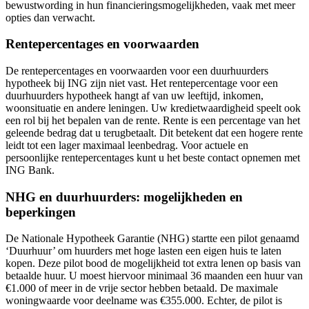
bewustwording in hun financieringsmogelijkheden, vaak met meer
opties dan verwacht.
Rentepercentages en voorwaarden
De rentepercentages en voorwaarden voor een duurhuurders
hypotheek bij ING zijn niet vast. Het rentepercentage voor een
duurhuurders hypotheek hangt af van uw leeftijd, inkomen,
woonsituatie en andere leningen. Uw kredietwaardigheid speelt ook
een rol bij het bepalen van de rente. Rente is een percentage van het
geleende bedrag dat u terugbetaalt. Dit betekent dat een hogere rente
leidt tot een lager maximaal leenbedrag. Voor actuele en
persoonlijke rentepercentages kunt u het beste contact opnemen met
ING Bank.
NHG en duurhuurders: mogelijkheden en
beperkingen
De Nationale Hypotheek Garantie (NHG) startte een pilot genaamd
‘Duurhuur’ om huurders met hoge lasten een eigen huis te laten
kopen. Deze pilot bood de mogelijkheid tot extra lenen op basis van
betaalde huur. U moest hiervoor minimaal 36 maanden een huur van
€1.000 of meer in de vrije sector hebben betaald. De maximale
woningwaarde voor deelname was €355.000. Echter, de pilot is