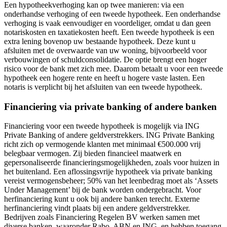
Een hypotheekverhoging kan op twee manieren: via een
onderhandse verhoging of een tweede hypotheek. Een onderhandse
verhoging is vaak eenvoudiger en voordeliger, omdat u dan geen
notariskosten en taxatiekosten heeft. Een tweede hypotheek is een
extra lening bovenop uw bestaande hypotheek. Deze kunt u
afsluiten met de overwaarde van uw woning, bijvoorbeeld voor
verbouwingen of schuldconsolidatie. De optie brengt een hoger
risico voor de bank met zich mee. Daarom betaalt u voor een tweede
hypotheek een hogere rente en heeft u hogere vaste lasten. Een
notaris is verplicht bij het afsluiten van een tweede hypotheek.
Financiering via private banking of andere banken
Financiering voor een tweede hypotheek is mogelijk via ING
Private Banking of andere geldverstrekkers. ING Private Banking
richt zich op vermogende klanten met minimaal €500.000 vrij
belegbaar vermogen. Zij bieden financieel maatwerk en
gepersonaliseerde financieringsmogelijkheden, zoals voor huizen in
het buitenland. Een aflossingsvrije hypotheek via private banking
vereist vermogensbeheer; 50% van het leenbedrag moet als ‘Assets
Under Management’ bij de bank worden ondergebracht. Voor
herfinanciering kunt u ook bij andere banken terecht. Externe
herfinanciering vindt plaats bij een andere geldverstrekker.
Bedrijven zoals Financiering Regelen BV werken samen met
diverse banken, waaronder Rabo, ABN en ING, en hebben toegang