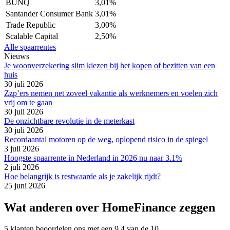
BUNQ
3,01%
Santander Consumer Bank
3,01%
Trade Republic
3,00%
Scalable Capital
2,50%
Alle spaarrentes
Nieuws
Je woonverzekering slim kiezen bij het kopen of bezitten van een
huis
30 juli 2026
Zzp’ers nemen net zoveel vakantie als werknemers en voelen zich
vrij om te gaan
30 juli 2026
De onzichtbare revolutie in de meterkast
30 juli 2026
Recordaantal motoren op de weg, oplopend risico in de spiegel
3 juli 2026
Hoogste spaarrente in Nederland in 2026 nu naar 3.1%
2 juli 2026
Hoe belangrijk is restwaarde als je zakelijk rijdt?
25 juni 2026
Wat anderen over HomeFinance zeggen
5 klanten beoordelen ons met een 9.4 van de 10