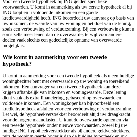
Voor een tweede hypotheek bij ING gelden specifieke
voorwaarden. U komt in aanmerking als uw eerste hypotheek al bij
ING loopt en u voldoende inkomen en een goede
kredietwaardigheid heeft. ING beoordeelt uw aanvraag op basis van
uw inkomen, de waarde van uw woning en het doel van de lening,
zoals een verbouwing of verduurzaming. Bij een verbouwing kunt u
soms zelfs meer lenen dan de overwaarde, terwijl voor andere
doelen vaak slechts een gedeeltelijke opname van overwaarde
mogelijk is.
Wie komt in aanmerking voor een tweede
hypotheek?
U komt in aanmerking voor een tweede hypotheek als u een huidige
woningbezitter bent met overwaarde op uw woning en toereikend
inkomen. Een aanvrager van een tweede hypotheek kan deze
krijgen afhankelijk van inkomen en woningwaarde. Deze lening
dient vaak als extra financiering, gebaseerd op overwaarde en
voldoende inkomen. Een woningkoper kan bijvoorbeeld een
krediethypotheek afsluiten voor een verbouwing of verduurzaming.
Let wel, de hypotheekverstrekker beoordeelt altijd uw draagkracht
voor de hogere maandlasten. U kunt de overwaarde opnemen via
een tweede hypotheek onder nieuwe voorwaarden, zowel bij uw
huidige ING hypotheekverstrekker als bij andere geldverstrekkers,
mits de woningwaarde hoger is dan de huidige hypotheek en uw