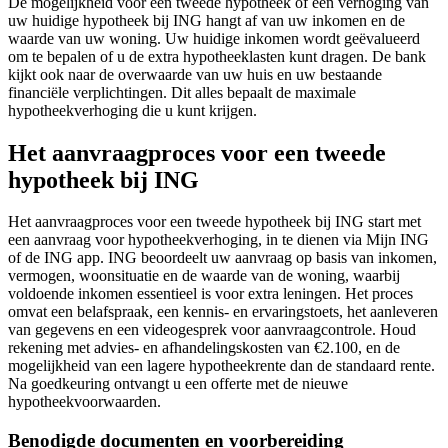
De mogelijkheid voor een tweede hypotheek of een verhoging van
uw huidige hypotheek bij ING hangt af van uw inkomen en de
waarde van uw woning. Uw huidige inkomen wordt geëvalueerd
om te bepalen of u de extra hypotheeklasten kunt dragen. De bank
kijkt ook naar de overwaarde van uw huis en uw bestaande
financiële verplichtingen. Dit alles bepaalt de maximale
hypotheekverhoging die u kunt krijgen.
Het aanvraagproces voor een tweede
hypotheek bij ING
Het aanvraagproces voor een tweede hypotheek bij ING start met
een aanvraag voor hypotheekverhoging, in te dienen via Mijn ING
of de ING app. ING beoordeelt uw aanvraag op basis van inkomen,
vermogen, woonsituatie en de waarde van de woning, waarbij
voldoende inkomen essentieel is voor extra leningen. Het proces
omvat een belafspraak, een kennis- en ervaringstoets, het aanleveren
van gegevens en een videogesprek voor aanvraagcontrole. Houd
rekening met advies- en afhandelingskosten van €2.100, en de
mogelijkheid van een lagere hypotheekrente dan de standaard rente.
Na goedkeuring ontvangt u een offerte met de nieuwe
hypotheekvoorwaarden.
Benodigde documenten en voorbereiding