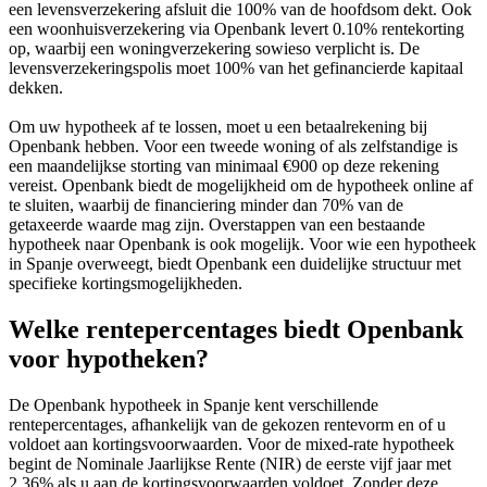
een levensverzekering afsluit die 100% van de hoofdsom dekt. Ook
een woonhuisverzekering via Openbank levert 0.10% rentekorting
op, waarbij een woningverzekering sowieso verplicht is. De
levensverzekeringspolis moet 100% van het gefinancierde kapitaal
dekken.
Om uw hypotheek af te lossen, moet u een betaalrekening bij
Openbank hebben. Voor een tweede woning of als zelfstandige is
een maandelijkse storting van minimaal €900 op deze rekening
vereist. Openbank biedt de mogelijkheid om de hypotheek online af
te sluiten, waarbij de financiering minder dan 70% van de
getaxeerde waarde mag zijn. Overstappen van een bestaande
hypotheek naar Openbank is ook mogelijk. Voor wie een hypotheek
in Spanje overweegt, biedt Openbank een duidelijke structuur met
specifieke kortingsmogelijkheden.
Welke rentepercentages biedt Openbank
voor hypotheken?
De Openbank hypotheek in Spanje kent verschillende
rentepercentages, afhankelijk van de gekozen rentevorm en of u
voldoet aan kortingsvoorwaarden. Voor de mixed-rate hypotheek
begint de Nominale Jaarlijkse Rente (NIR) de eerste vijf jaar met
2.36% als u aan de kortingsvoorwaarden voldoet. Zonder deze