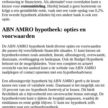
verbouwing te financieren. Als alternatief voor oversluiten kunt u
kiezen voor
rentemiddeling
. Hierbij betaalt u geen boeterente en
krijgt u een gemiddelde rente, vaak met een vaste opslag van 0,2%.
Een tweede hypotheek afsluiten bij een andere bank is ook een
optie.
ABN AMRO hypotheek: opties en
voorwaarden
De ABN AMRO hypotheek biedt diverse opties en voorwaarden
die passen bij verschillende financiële situaties. U kunt kiezen uit
hypotheekvormen zoals annuïteit, lineair, aflossingsvrij, overwaarde,
duurzaam, overbrugging en bankspaar. Ook de Budget Hypotheek
behoort tot de mogelijkheden. Voor een compleet en actueel
overzicht van het aanbod kunt u de website van ABN AMRO
raadplegen of contact opnemen met een hypotheekadviseur.
Een aflossingsvrije hypotheek bij ABN AMRO geeft u de keuze
tussen een vaste of variabele rente. Daarnaast is het mogelijk om tot
10 procent van uw hypotheek boetevrij af te lossen. Dit biedt
flexibiliteit als u bijvoorbeeld een onverwachte bonus ontvangt. De
hypotheekvorm kunt u tijdens de looptijd aanpassen, waarbij de
einddatum en rente gelijk blijven. U kunt uw hypotheek zelfs
omzetten naar een verhuurhypotheek.