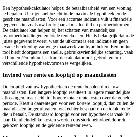
Een hypotheekcalculator helpt u de betaalbaarheid van een woning
te bepalen. U krijgt snel inzicht in de maximale hypotheek en de
geschatte maandlasten. Voor een accurate indicatie vult u financiële
gegevens in, zoals uw bruto jaarsalaris, leeftijd en partnerinkomen.
De calculator kan helpen bij het schatten van maandelijkse
hypotheekbetalingen en totale rentekosten. Het is belangrijk dat u de
juiste gegevens invoert, want de uitkomst is een indicatie en geen
exacte berekening vanwege maatwerk van hypotheken. Een online
tool biedt doorgaans een snelle, gebruiksvriendelijke schatting, vaak
al binnen één minuut. U kunt de calculator ook gebruiken om
verschillende hypotheekvormen te vergelijken.
Invloed van rente en looptijd op maandlasten
De looptijd van uw hypotheek en de rente bepalen direct uw
maandlasten. Een langere looptijd resulteert in lagere maandelijkse
aflossingen, maar leidt tot hogere totale rentekosten over de gehele
periode. Kiest u daarentegen voor een kortere looptijd, dan zullen de
maandlasten hoger uitvallen, wat echter bespaart op de totale rente
die u betaalt. De standaard looptijd voor een hypotheek is vaak 30
jaar. De uiteindelijke kosten worden dus sterk beïnvloed door de
gekozen looptijd en de geldende rentetarieven.