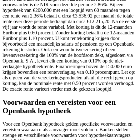
voorwaarden is de NIR voor dezelfde periode 2.86%. Bij een
hypotheek van €200.000 met een looptijd van 60 maanden tegen
een rente van 2.36% betaalt u circa €3.536,92 per maand; de totale
rente over deze periode bedraagt dan circa €12.215,20. Na de eerste
vijf jaar wordt de rente variabel. Met korting is dit de 12-maanden
Euribor plus 0.60 procent. Zonder korting betaalt u de 12-maanden
Euribor plus 1.10 procent. U kunt rentekorting krijgen door
bijvoorbeeld een maandelijks salaris of pensioen op een Openbank
rekening te storten. Ook een woonhuisverzekering of een
levensverzekering die 100% van de hoofdsom dekt, afgesloten via
Openbank, S.A., levert elk een korting van 0.10% op de niet-
verlaagde hypotheekrente. Financieringen boven de 150.000 euro
krijgen bovendien een renteverlaging van 0.10 procentpunt. Let op:
als u geen van de verzekeringsproducten afsluit die recht geven op
korting, kan de nominale rente met 0.50 procent worden verhoogd.
De exacte rente varieert verder met de gekozen looptijd.
Voorwaarden en vereisten voor een
Openbank hypotheek
Voor een Openbank hypotheek gelden specifieke voorwaarden en
vereisten waaraan u als aanvrager moet voldoen. Banken stellen
strenge en verschillende voorwaarden voor hypotheekaanvragers.