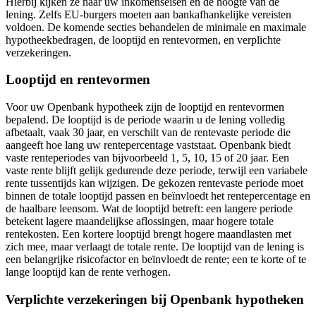
Hierbij kijken ze naar uw inkomenseisen en de hoogte van de
lening. Zelfs EU-burgers moeten aan bankafhankelijke vereisten
voldoen. De komende secties behandelen de minimale en maximale
hypotheekbedragen, de looptijd en rentevormen, en verplichte
verzekeringen.
Looptijd en rentevormen
Voor uw Openbank hypotheek zijn de looptijd en rentevormen
bepalend. De looptijd is de periode waarin u de lening volledig
afbetaalt, vaak 30 jaar, en verschilt van de rentevaste periode die
aangeeft hoe lang uw rentepercentage vaststaat. Openbank biedt
vaste renteperiodes van bijvoorbeeld 1, 5, 10, 15 of 20 jaar. Een
vaste rente blijft gelijk gedurende deze periode, terwijl een variabele
rente tussentijds kan wijzigen. De gekozen rentevaste periode moet
binnen de totale looptijd passen en beïnvloedt het rentepercentage en
de haalbare leensom. Wat de looptijd betreft: een langere periode
betekent lagere maandelijkse aflossingen, maar hogere totale
rentekosten. Een kortere looptijd brengt hogere maandlasten met
zich mee, maar verlaagt de totale rente. De looptijd van de lening is
een belangrijke risicofactor en beïnvloedt de rente; een te korte of te
lange looptijd kan de rente verhogen.
Verplichte verzekeringen bij Openbank hypotheken