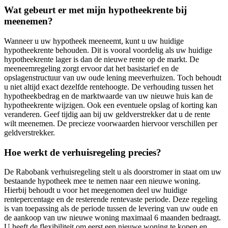
Wat gebeurt er met mijn hypotheekrente bij
meenemen?
Wanneer u uw hypotheek meeneemt, kunt u uw huidige
hypotheekrente behouden. Dit is vooral voordelig als uw huidige
hypotheekrente lager is dan de nieuwe rente op de markt. De
meeneemregeling zorgt ervoor dat het basistarief en de
opslagenstructuur van uw oude lening meeverhuizen. Toch behoudt
u niet altijd exact dezelfde rentehoogte. De verhouding tussen het
hypotheekbedrag en de marktwaarde van uw nieuwe huis kan de
hypotheekrente wijzigen. Ook een eventuele opslag of korting kan
veranderen. Geef tijdig aan bij uw geldverstrekker dat u de rente
wilt meenemen. De precieze voorwaarden hiervoor verschillen per
geldverstrekker.
Hoe werkt de verhuisregeling precies?
De Rabobank verhuisregeling stelt u als doorstromer in staat om uw
bestaande hypotheek mee te nemen naar een nieuwe woning.
Hierbij behoudt u voor het meegenomen deel uw huidige
rentepercentage en de resterende rentevaste periode. Deze regeling
is van toepassing als de periode tussen de levering van uw oude en
de aankoop van uw nieuwe woning maximaal 6 maanden bedraagt.
U heeft de flexibiliteit om eerst een nieuwe woning te kopen en