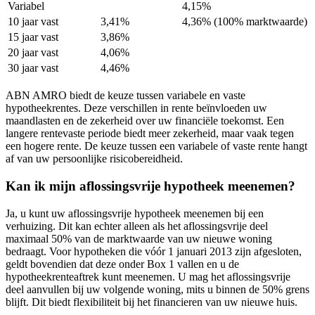
Variabel
4,15%
10 jaar vast
3,41%
4,36% (100% marktwaarde)
15 jaar vast
3,86%
20 jaar vast
4,06%
30 jaar vast
4,46%
ABN AMRO biedt de keuze tussen variabele en vaste
hypotheekrentes. Deze verschillen in rente beïnvloeden uw
maandlasten en de zekerheid over uw financiële toekomst. Een
langere rentevaste periode biedt meer zekerheid, maar vaak tegen
een hogere rente. De keuze tussen een variabele of vaste rente hangt
af van uw persoonlijke risicobereidheid.
Kan ik mijn aflossingsvrije hypotheek meenemen?
Ja, u kunt uw aflossingsvrije hypotheek meenemen bij een
verhuizing. Dit kan echter alleen als het aflossingsvrije deel
maximaal 50% van de marktwaarde van uw nieuwe woning
bedraagt. Voor hypotheken die vóór 1 januari 2013 zijn afgesloten,
geldt bovendien dat deze onder Box 1 vallen en u de
hypotheekrenteaftrek kunt meenemen. U mag het aflossingsvrije
deel aanvullen bij uw volgende woning, mits u binnen de 50% grens
blijft. Dit biedt flexibiliteit bij het financieren van uw nieuwe huis.