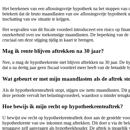
Het berekenen van een aflossingsvrije hypotheek na het stoppen van de
betekent dat de bruto maandlasten van uw aflossingsvrije hypotheek 
inschatting van uw situatie te krijgen.
Het wegvallen van dit fiscale voordeel introduceert een risico op fina
onzekerheid over uw toekomstige maandlasten. De beperking van de aft
cruciaal om deze stijging tijdig in kaart te brengen.
Mag ik rente blijven aftrekken na 30 jaar?
Nee, u mag de hypotheekrente niet blijven aftrekken na 30 jaar. De hy
dat u na dertig jaar geen fiscaal voordeel meer heeft van de betaalde 
Wat gebeurt er met mijn maandlasten als de aftrek st
Als de hypotheekrenteaftrek stopt, stijgen uw netto maandlasten. Dit 
deze periode vervalt het belastingvoordeel, waardoor u minder terug
Hoe bewijs ik mijn recht op hypotheekrenteaftrek?
U bewijst uw recht op hypotheekrenteaftrek door aan de gestelde voor
hypotheekrente van uw inkomen mag aftrekken. Dit doet u via de belas
teruggave zelf aanvragen als hypotheekhouder. De aftrek is mogelijk