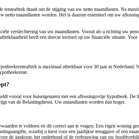
 renteaftrek draait om de stijging van uw netto maandlasten. Na maxima
uw netto maandlasten worden. Het is daarom essentieel om uw aflossin
nciële verslechtering van uw maandlasten. Vooral als u richting uw pens
rekbaarheid heeft een directe invloed op uw financiële situatie. Voor 
potheekrenteaftrek is maximaal aftrekbaar voor 30 jaar in Nederland. N
hypotheekrente.
opt?
geldt vooral voor huiseigenaren met een aflossingsvrije hypotheek. De h
krijgt van de Belastingdienst. Uw maandlasten worden dan hoger.
waarden te voldoen en dit correct aan te vragen. Een eigen woning geef
tingaangifte, waarbij u kiest voor een jaarlijkse teruggave of een ma
 voor de aankoop, het onderhoud of de verbouwing van uw hoofdverblijf