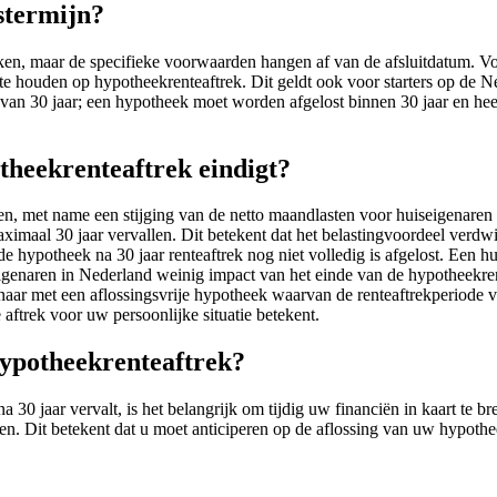
stermijn?
ken, maar de specifieke voorwaarden hangen af van de afsluitdatum. Voor
ht te houden op hypotheekrenteaftrek. Dit geldt ook voor starters op 
van 30 jaar; een hypotheek moet worden afgelost binnen 30 jaar en hee
otheekrenteaftrek eindigt?
en, met name een stijging van de netto maandlasten voor huiseigenaren 
aximaal 30 jaar vervallen. Dit betekent dat het belastingvoordeel verdw
e hypotheek na 30 jaar renteaftrek nog niet volledig is afgelost. Een hu
enaren in Nederland weinig impact van het einde van de hypotheekrente
naar met een aflossingsvrije hypotheek waarvan de renteaftrekperiode voo
 aftrek voor uw persoonlijke situatie betekent.
 hypotheekrenteaftrek?
a 30 jaar vervalt, is het belangrijk om tijdig uw financiën in kaart t
en. Dit betekent dat u moet anticiperen op de aflossing van uw hypoth