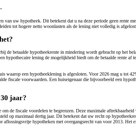
?"
uiten van uw hypotheek. Dit betekent dat u na deze periode geen rente
leiden tot hogere netto woonlasten als de lening niet volledig is afgelost
het?
rbij de betaalde hypotheekrente in mindering wordt gebracht op het be
een hypothecaire lening de mogelijkheid biedt om de betaalde rente af t
uis waarop een hypotheeklening is afgesloten. Voor 2026 mag u tot 42% 
lde fiscale voorwaarden. Een huiseigenaar die bijvoorbeeld een hypoth
30 jaar?
e om de fiscale voordelen te begrenzen. Deze maximale aftrekbaarheid v
steld op maximaal dertig jaar. Dit betekent dat uw recht op hypotheekr
d voor aflossingsvrije hypotheken met overgangsrecht van voor 2013. Het 