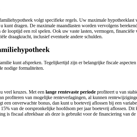
n
familiehypotheek volgt specifieke regels. Uw maximale hypotheeklas
u kunt dragen. De maximale maandlasten worden vervolgens berekend 
n de looptijd een rol spelen. Ook uw vaste lasten, vermogen, financiële
ële draagkracht, inclusief eventuele andere schulden.
familiehypotheek
milie kunt afspreken. Tegelijkertijd zijn er belangrijke fiscale aspect
e nodige formaliteiten.
 u veel keuzes. Met een
lange rentevaste periode
profiteert u van sta
t dan profiteren van mogelijke renteverlagingen, al kunnen rentewijziging
krijgt een onverwachte bonus, dan kunt u boetevrij aflossen bij een varia
 15% van de oorspronkelijke hoofdsom per jaar boetevrij aflossen. Dit 
ng is fiscaal aftrekbaar als deze is gebruikt voor de financiering van d