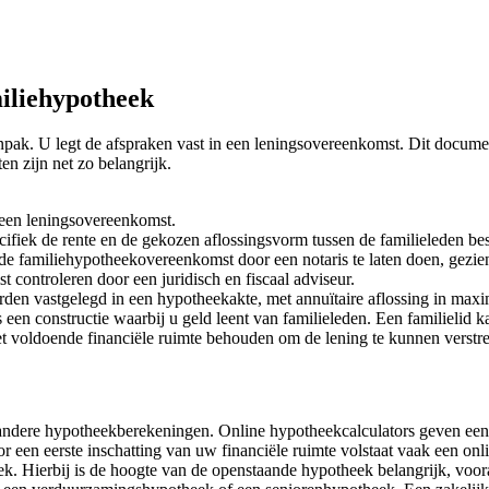
miliehypotheek
ak. U legt de afspraken vast in een leningsovereenkomst. Dit document 
en zijn net zo belangrijk.
 een leningsovereenkomst.
fiek de rente en de gekozen aflossingsvorm tussen de familieleden bes
de familiehypotheekovereenkomst door een notaris te laten doen, gezien d
 controleren door een juridisch en fiscaal adviseur.
en vastgelegd in een hypotheekakte, met annuïtaire aflossing in maxim
een constructie waarbij u geld leent van familieleden. Een familielid k
 voldoende financiële ruimte behouden om de lening te kunnen verstr
 andere hypotheekberekeningen. Online hypotheekcalculators geven een
oor een eerste inschatting van uw financiële ruimte volstaat vaak een 
ek. Hierbij is de hoogte van de openstaande hypotheek belangrijk, voora