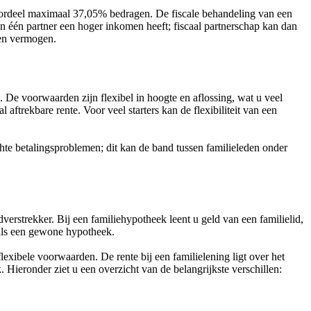
 voordeel maximaal 37,05% bedragen. De fiscale behandeling van een
in één partner een hoger inkomen heeft; fiscaal partnerschap kan dan
 en vermogen.
 De voorwaarden zijn flexibel in hoogte en aflossing, wat u veel
aftrekbare rente. Voor veel starters kan de flexibiliteit van een
chte betalingsproblemen; dit kan de band tussen familieleden onder
dverstrekker. Bij een familiehypotheek leent u geld van een familielid,
 als een gewone hypotheek.
exibele voorwaarden. De rente bij een familielening ligt over het
 Hieronder ziet u een overzicht van de belangrijkste verschillen: