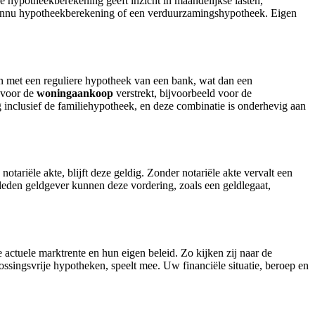
hypotheekberekening geeft inzicht in maandelijkse lasten,
Woonnu hypotheekberekening of een verduurzamingshypotheek. Eigen
 met een reguliere hypotheek van een bank, wat dan een
g voor de
woningaankoop
verstrekt, bijvoorbeeld voor de
inclusief de familiehypotheek, en deze combinatie is onderhevig aan
tariële akte, blijft deze geldig. Zonder notariële akte vervalt een
eden geldgever kunnen deze vordering, zoals een geldlegaat,
actuele marktrente en hun eigen beleid. Zo kijken zij naar de
ossingsvrije hypotheken, speelt mee. Uw financiële situatie, beroep en