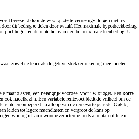
t wordt berekend door de woonquote te vermenigvuldigen met uw
door dit bedrag te delen door twaalf. Het maximale hypotheekbedrag
 verplichtingen en de rente beïnvloeden het maximale leenbedrag. U
en waar zowel de lener als de geldverstrekker rekening mee moeten
biele maandlasten, een belangrijk voordeel voor uw budget. Een
korte
en ook nadelig zijn. Een variabele rentevoet biedt de vrijheid om de
bele rente en onbeperkt na afloop van de rentevaste periode. Ook bij
kan leiden tot lagere maandlasten en vergroot de kans op
e eigen woning of voor woningverbetering, mits annuïtair of lineair