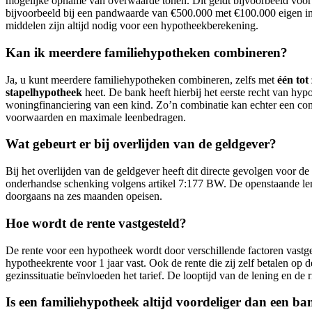
mogelijke opname van overwaarde tonen. Dit geldt bijvoorbeeld voor
bijvoorbeeld bij een pandwaarde van €500.000 met €100.000 eigen i
middelen zijn altijd nodig voor een hypotheekberekening.
Kan ik meerdere familiehypotheken combineren?
Ja, u kunt meerdere familiehypotheken combineren, zelfs met
één tot
stapelhypotheek
heet. De bank heeft hierbij het eerste recht van hyp
woningfinanciering van een kind. Zo’n combinatie kan echter een com
voorwaarden en maximale leenbedragen.
Wat gebeurt er bij overlijden van de geldgever?
Bij het overlijden van de geldgever heeft dit directe gevolgen voor de
onderhandse schenking volgens artikel 7:177 BW. De openstaande len
doorgaans na zes maanden opeisen.
Hoe wordt de rente vastgesteld?
De rente voor een hypotheek wordt door verschillende factoren vastges
hypotheekrente voor 1 jaar vast. Ook de rente die zij zelf betalen op
gezinssituatie beïnvloeden het tarief. De looptijd van de lening en de
Is een familiehypotheek altijd voordeliger dan een 