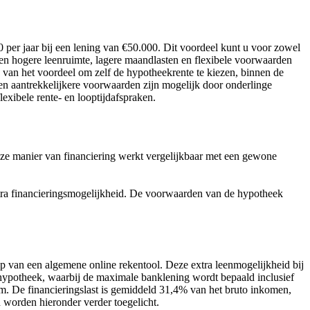
0 per jaar bij een lening van €50.000. Dit voordeel kunt u voor zowel
n hogere leenruimte, lagere maandlasten en flexibele voorwaarden
an het voordeel om zelf de hypotheekrente te kiezen, binnen de
en aantrekkelijkere voorwaarden zijn mogelijk door onderlinge
exibele rente- en looptijdafspraken.
eze manier van financiering werkt vergelijkbaar met een gewone
 extra financieringsmogelijkheid. De voorwaarden van de hypotheek
lp van een algemene online rekentool. Deze extra leenmogelijkheid bij
e hypotheek, waarbij de maximale banklening wordt bepaald inclusief
m. De financieringslast is gemiddeld 31,4% van het bruto inkomen,
worden hieronder verder toegelicht.