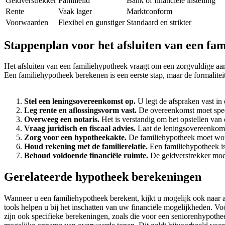
Geldverstrekker
Familielid
Bank of financiële instelling
Rente
Vaak lager
Marktconform
Voorwaarden
Flexibel en gunstiger
Standaard en strikter
Stappenplan voor het afsluiten van een fa
Het afsluiten van een familiehypotheek vraagt om een zorgvuldige aanp
Een familiehypotheek berekenen is een eerste stap, maar de formaliteit
Stel een leningsovereenkomst op.
U legt de afspraken vast in
Leg rente en aflossingsvorm vast.
De overeenkomst moet speci
Overweeg een notaris.
Het is verstandig om het opstellen van 
Vraag juridisch en fiscaal advies.
Laat de leningsovereenkomst
Zorg voor een hypotheekakte.
De familiehypotheek moet word
Houd rekening met de familierelatie.
Een familiehypotheek is 
Behoud voldoende financiële ruimte.
De geldverstrekker moet
Gerelateerde hypotheek berekeningen
Wanneer u een familiehypotheek berekent, kijkt u mogelijk ook naar
tools helpen u bij het inschatten van uw financiële mogelijkheden. V
zijn ook specifieke berekeningen, zoals die voor een seniorenhypothe