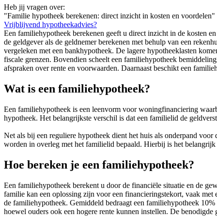
Heb jij vragen over:
"Familie hypotheek berekenen: direct inzicht in kosten en voordelen"
Vrijblijvend hypotheekadvies?
Een familiehypotheek berekenen geeft u direct inzicht in de kosten en
de geldgever als de geldnemer berekenen met behulp van een rekenhu
vergeleken met een bankhypotheek. De lagere hypotheeklasten komen 
fiscale grenzen. Bovendien scheelt een familiehypotheek bemiddeling
afspraken over rente en voorwaarden. Daarnaast beschikt een familiehy
Wat is een familiehypotheek?
Een familiehypotheek is een leenvorm voor woningfinanciering waarbi
hypotheek. Het belangrijkste verschil is dat een familielid de geldvers
Net als bij een reguliere hypotheek dient het huis als onderpand voo
worden in overleg met het familielid bepaald. Hierbij is het belangrij
Hoe bereken je een familiehypotheek?
Een familiehypotheek berekent u door de financiële situatie en de ge
familie kan een oplossing zijn voor een financieringstekort, vaak me
de familiehypotheek. Gemiddeld bedraagt een familiehypotheek 10% va
hoewel ouders ook een hogere rente kunnen instellen. De benodigde 