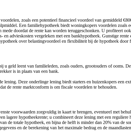
 voordelen, zoals een potentieel financieel voordeel van gemiddeld €80
lpmiddel. Een familiehypotheek biedt woningkopers voordelen zoals ee
mede doordat de rente kan worden teruggeschonken. U profiteert ook v
s- en advieskosten vergeleken met een bankhypotheek. Gunstige rente 
potheek over belastingvoordeel en flexibiliteit bij de hypotheek door fl
j u geld leent van familieleden, zoals ouders, grootouders of ooms. D
trekker is in plaats van een bank.
r de lening. Deze onderlinge lening biedt starters en huizenkopers een
k dat de rente marktconform is om fiscale voordelen te behouden.
wenste voorwaarden zorgvuldig in kaart te brengen, eventueel met behu
t een lagere hypotheekrente; u combineert deze lening met een regulier
n de totale hypotheek, en bijna de helft is minder dan 20% van de so
gegevens en de berekening van het maximale bedrag en de maandlasten 