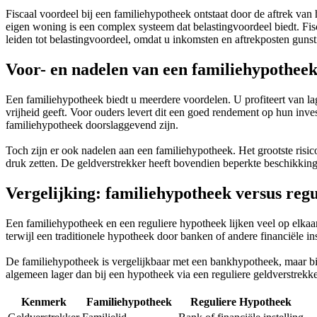
Fiscaal voordeel bij een familiehypotheek ontstaat door de aftrek va
eigen woning is een complex systeem dat belastingvoordeel biedt. Fisc
leiden tot belastingvoordeel, omdat u inkomsten en aftrekposten guns
Voor- en nadelen van een familiehypothee
Een familiehypotheek biedt u meerdere voordelen. U profiteert van la
vrijheid geeft. Voor ouders levert dit een goed rendement op hun inves
familiehypotheek doorslaggevend zijn.
Toch zijn er ook nadelen aan een familiehypotheek. Het grootste risic
druk zetten. De geldverstrekker heeft bovendien beperkte beschikking
Vergelijking: familiehypotheek versus re
Een familiehypotheek en een reguliere hypotheek lijken veel op elkaar, 
terwijl een traditionele hypotheek door banken of andere financiële 
De familiehypotheek is vergelijkbaar met een bankhypotheek, maar bied
algemeen lager dan bij een hypotheek via een reguliere geldverstrekker
Kenmerk
Familiehypotheek
Reguliere Hypotheek