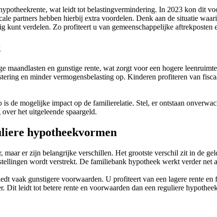
n hypotheekrente, wat leidt tot belastingvermindering. In 2023 kon dit
ale partners hebben hierbij extra voordelen. Denk aan de situatie waar
tig kunt verdelen. Zo profiteert u van gemeenschappelijke aftrekposten
k
ge maandlasten en gunstige rente, wat zorgt voor een hogere leenruimte.
tering en minder vermogensbelasting op. Kinderen profiteren van fiscaal 
o is de mogelijke impact op de familierelatie. Stel, er ontstaan onverwa
 over het uitgeleende spaargeld.
guliere hypotheekvormen
maar er zijn belangrijke verschillen. Het grootste verschil zit in de gel
instellingen wordt verstrekt. De familiebank hypotheek werkt verder net
t vaak gunstigere voorwaarden. U profiteert van een lagere rente en fl
. Dit leidt tot betere rente en voorwaarden dan een reguliere hypotheek.