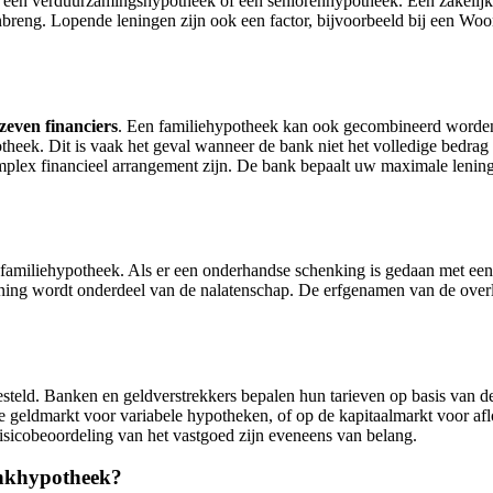
 een verduurzamingshypotheek of een seniorenhypotheek. Een zakelijke 
nbreng. Lopende leningen zijn ook een factor, bijvoorbeeld bij een 
 zeven financiers
. Een familiehypotheek kan ook gecombineerd worden
otheek. Dit is vaak het geval wanneer de bank niet het volledige bedra
plex financieel arrangement zijn. De bank bepaalt uw maximale lening 
 familiehypotheek. Als er een onderhandse schenking is gedaan met een no
ing wordt onderdeel van de nalatenschap. De erfgenamen van de overl
teld. Banken en geldverstrekkers bepalen hun tarieven op basis van de 
 de geldmarkt voor variabele hypotheken, of op de kapitaalmarkt voor afl
 risicobeoordeling van het vastgoed zijn eveneens van belang.
bankhypotheek?