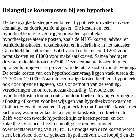
Belangrijke kostenposten bij een hypotheek
De belangrijke kostenposten bij een hypotheek omvatten diverse
eenmalige en doorlopende uitgaven. De kosten om een
hypotheeklening te verkrijgen omvatten specifieke
hypotheekgerelateerde posten, zoals de NHG-kosten, advies- en
bemiddelingskosten, taxatiekosten en inschrijving in het kadaster.
Gemiddeld betaalt u circa €500 voor taxatiekosten, €1200 voor
notariskosten en €1000 voor makelaarskosten. Samen bedragen
deze gemiddelde kosten €2700. Deze eenmalige kosten kunnen
oplopen tot ongeveer 6 procent van de totale kosten van de woning.
De totale kosten van een hypotheekaanvraag liggen vaak tussen de
€7.500 en €10.000. Naast de eenmalige kosten heeft een hypotheek
ook doorlopende uitgaven, zoals onderhoud van de woning,
verzekeringen en onroerendezaakbelasting. Onvoorziene
hypotheekkosten kunnen ontstaan door boeterentes bij vervroegde
aflossing of kosten voor het wijzigen van hypotheekvoorwaarden.
Ook het oversluiten van een hypotheek brengt financiële kosten met
zich mee, waaronder taxatiekosten, notariskosten en boeterente.
Zelfs voor een tweede hypotheek zijn er kostenposten, en een
zakelijke hypotheek heeft eenmalige kosten, waaronder
overdrachtsbelasting van 10,4%. De hoogte van deze kosten wordt
sterk beïnvloed door de gekozen hypotheekvorm, de looptijd en de