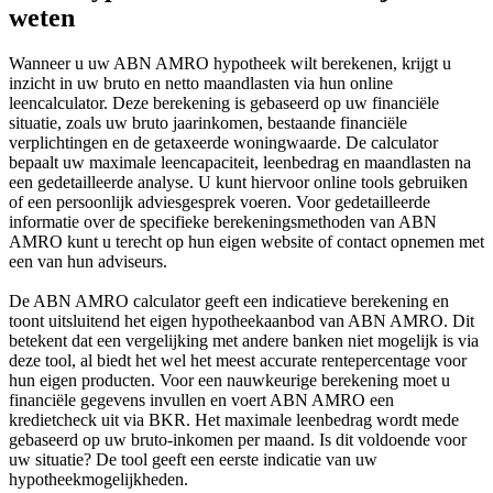
weten
Wanneer u uw ABN AMRO hypotheek wilt berekenen, krijgt u
inzicht in uw bruto en netto maandlasten via hun online
leencalculator. Deze berekening is gebaseerd op uw financiële
situatie, zoals uw bruto jaarinkomen, bestaande financiële
verplichtingen en de getaxeerde woningwaarde. De calculator
bepaalt uw maximale leencapaciteit, leenbedrag en maandlasten na
een gedetailleerde analyse. U kunt hiervoor online tools gebruiken
of een persoonlijk adviesgesprek voeren. Voor gedetailleerde
informatie over de specifieke berekeningsmethoden van ABN
AMRO kunt u terecht op hun eigen website of contact opnemen met
een van hun adviseurs.
De ABN AMRO calculator geeft een indicatieve berekening en
toont uitsluitend het eigen hypotheekaanbod van ABN AMRO. Dit
betekent dat een vergelijking met andere banken niet mogelijk is via
deze tool, al biedt het wel het meest accurate rentepercentage voor
hun eigen producten. Voor een nauwkeurige berekening moet u
financiële gegevens invullen en voert ABN AMRO een
kredietcheck uit via BKR. Het maximale leenbedrag wordt mede
gebaseerd op uw bruto-inkomen per maand. Is dit voldoende voor
uw situatie? De tool geeft een eerste indicatie van uw
hypotheekmogelijkheden.