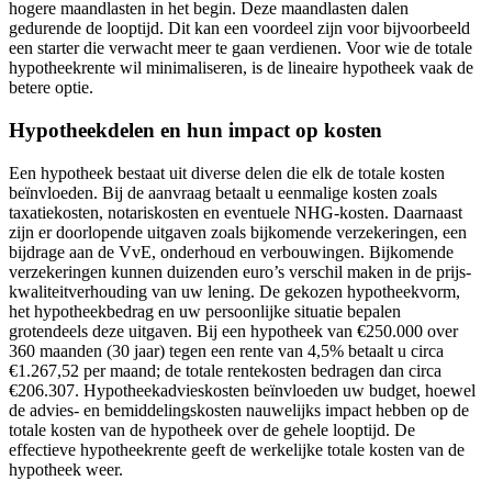
hogere maandlasten in het begin. Deze maandlasten dalen
gedurende de looptijd. Dit kan een voordeel zijn voor bijvoorbeeld
een starter die verwacht meer te gaan verdienen. Voor wie de totale
hypotheekrente wil minimaliseren, is de lineaire hypotheek vaak de
betere optie.
Hypotheekdelen en hun impact op kosten
Een hypotheek bestaat uit diverse delen die elk de totale kosten
beïnvloeden. Bij de aanvraag betaalt u eenmalige kosten zoals
taxatiekosten, notariskosten en eventuele NHG-kosten. Daarnaast
zijn er doorlopende uitgaven zoals bijkomende verzekeringen, een
bijdrage aan de VvE, onderhoud en verbouwingen. Bijkomende
verzekeringen kunnen duizenden euro’s verschil maken in de prijs-
kwaliteitverhouding van uw lening. De gekozen hypotheekvorm,
het hypotheekbedrag en uw persoonlijke situatie bepalen
grotendeels deze uitgaven. Bij een hypotheek van €250.000 over
360 maanden (30 jaar) tegen een rente van 4,5% betaalt u circa
€1.267,52 per maand; de totale rentekosten bedragen dan circa
€206.307. Hypotheekadvieskosten beïnvloeden uw budget, hoewel
de advies- en bemiddelingskosten nauwelijks impact hebben op de
totale kosten van de hypotheek over de gehele looptijd. De
effectieve hypotheekrente geeft de werkelijke totale kosten van de
hypotheek weer.