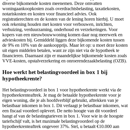
diverse bijkomende kosten meenemen. Deze omvatten
woningaankoopkosten zoals overdrachtsbelasting, taxatiekosten,
notariskosten en kosten voor financieel advies. Ook
registratierechten en de kosten van de lening horen hierbij. U moet
ook rekening houden met kosten voor verbouwen, inrichten,
verhuizing, verduurzaming, onderhoud en verzekeringen. Voor
kopers van een nieuwbouwwoning komen daar nog meerwerk en
advieskosten bij. Gemiddeld liggen deze bijkomende kosten tussen
de 9% en 10% van de aankoopprijs. Maar let op: u moet deze kosten
uit eigen middelen betalen, want ze zijn niet via de hypotheek te
financieren. Daarnaast zijn er maandelijkse bijkomende kosten zoals
VVE-kosten, opstalverzekering en onroerendezaakbelasting (OZB).
Hoe werkt het belastingvoordeel in box 1 bij
hypotheekrente?
Het belastingvoordeel in box 1 voor hypotheekrente werkt via de
hypotheekrenteaftrek. Je mag de betaalde hypotheekrente voor je
eigen woning, die je als hoofdverblijf gebruikt, aftrekken van je
belastbaar inkomen in box 1. Dit verlaagt je belastbaar inkomen, wat
een fiscaal voordeel oplevert. De netto hoogte van dit voordeel
hangt af van de belastingtarieven in box 1. Voor wie in de hoogste
tariefschijf valt, is het maximale belastingvoordeel op de
hypotheekrenteaftrek ongeveer 37%. Stel, u betaalt €10.000 aan