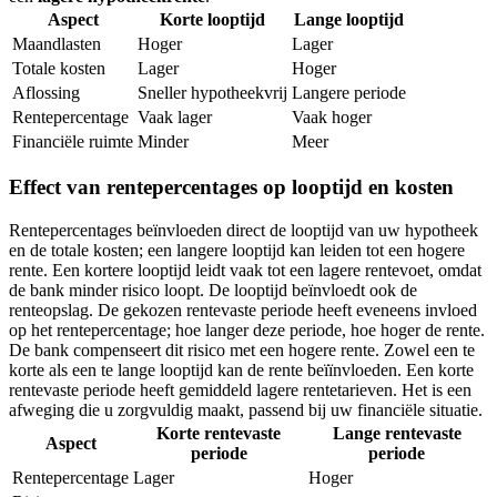
Aspect
Korte looptijd
Lange looptijd
Maandlasten
Hoger
Lager
Totale kosten
Lager
Hoger
Aflossing
Sneller hypotheekvrij
Langere periode
Rentepercentage
Vaak lager
Vaak hoger
Financiële ruimte
Minder
Meer
Effect van rentepercentages op looptijd en kosten
Rentepercentages beïnvloeden direct de looptijd van uw hypotheek
en de totale kosten; een langere looptijd kan leiden tot een hogere
rente. Een kortere looptijd leidt vaak tot een lagere rentevoet, omdat
de bank minder risico loopt. De looptijd beïnvloedt ook de
renteopslag. De gekozen rentevaste periode heeft eveneens invloed
op het rentepercentage; hoe langer deze periode, hoe hoger de rente.
De bank compenseert dit risico met een hogere rente. Zowel een te
korte als een te lange looptijd kan de rente beïïnvloeden. Een korte
rentevaste periode heeft gemiddeld lagere rentetarieven. Het is een
afweging die u zorgvuldig maakt, passend bij uw financiële situatie.
Korte rentevaste
Lange rentevaste
Aspect
periode
periode
Rentepercentage
Lager
Hoger