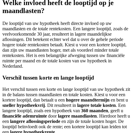
Welke invloed heeft de looptijd op je
maandlasten?
De looptijd van uw hypotheek heeft directe invloed op uw
maandlasten en de totale rentekosten. Een langere looptijd, zoals de
veelvoorkomende 30 jaar, resulteert in lagere maandelijkse
aflossingen. Dit betekent echter wel dat u over de gehele periode
hogere totale rentekosten betaalt. Kiest u voor een kortere looptijd,
dan zijn uw maandlasten hoger, met als voordeel minder totale
rentekosten. Het is een belangrijke afweging tussen uw financiële
ruimte per maand en de totale kosten van uw hypotheek in
Nederland.
Verschil tussen korte en lange looptijd
Het verschil tussen een korte en lange looptijd van uw hypotheek zit
in de balans tussen maandlasten en totale kosten. Kiest u voor een
kortere looptijd, dan betaalt u een
hogere maandtermijn
en bent u
sneller hypotheekvrij
. Dit resulteert in
lagere totale kosten
. Een
langere looptijd, zoals een hypotheek van
360 maanden
, geeft u
financiële ademruimte
door
lagere maandlasten
. Hierdoor heeft u
een
langere aflossingsperiode
en zijn de totale kosten hoger. De
looptijd beïnvloedt ook de rente; een kortere looptijd kan leiden tot
een
lagere hypotheekrente
.