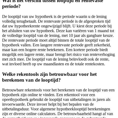
Wat is het verschil tussen looptijd en rentevaste
periode?
De looptijd van uw hypotheek is de periode waarin u de lening
volledig terugbetaalt. De rentevaste periode is de afgesproken tijd
dat uw hypotheekrente ongewijzigd blijft. U kiest deze periode bij
het afsluiten van uw hypotheek. Deze kan variëren van 1 maand tot
de volledige looptijd van de lening, met 10 jaar als gangbare keuze.
De rentevaste periode moet altijd binnen de totale looptijd van de
hypotheek vallen. Een langere rentevaste periode geeft zekerheid,
maar kan een hogere rente betekenen. Een kortere periode biedt
mogelijk een lagere rente, maar brengt het risico van renteverhoging
met zich mee. De looptijd van de lening beïnvloedt ook de rente,
wat invloed heeft op uw maandlasten en de totale rentekosten.
Welke rekentools zijn betrouwbaar voor het
berekenen van de looptijd?
Betrouwbare rekentools voor het berekenen van de looptijd van een
hypotheek zijn online te vinden. Een rekentool voor een
opeethypotheek gebruikt de looptijd van uitbetalingen in jaren als
invoerwaarde. Deze invoer helpt bij het bepalen van de
uitbetalingsduur. Voor algemene hypotheeklooptijd berekeningen
zijn er diverse online calculators. De betrouwbaarheid hangt af van