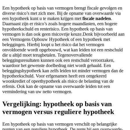
Een hypotheek op basis van vermogen brengt fiscale gevolgen en
diverse risico’s met zich mee. Bij de opname van overwaarde via
een hypotheek kunt u te maken krijgen met
fiscale nadelen
.
Daarnaast zijn er risico’s zoals hogere maandlasten, een hogere
hypotheekschuld en renterisico. Een hypotheek op basis van
vermogen is dan ook geen risicovrije keuze.Denk bijvoorbeeld aan
een Vermogens Opbouw Hypotheek of een hypotheek met
beleggingen. Hierbij loopt u het risico dat het vermogen
onvoldoende wordt opgebouwd, wat kan leiden tot een restschuld
die u altijd moet terugbetalen. Tegenovervallende
beleggingsresultaten kunnen ook een restschuld veroorzaken,
waardoor het gewenste doelbedrag niet wordt gehaald. Een
beleggingshypotheek kan zelfs leiden tot minder vermogen dan de
hypotheekschuld. Voor erfgenamen heeft een omgekeerd
woonkrediet of opeethypotheek als risico de belasting van de
erfenis. Ook kan de opname van overwaarde leiden tot een
vermindering van uw netto vermogen.
Vergelijking: hypotheek op basis van
vermogen versus reguliere hypotheek
Een hypotheek op basis van vermogen verschilt op belangrijke
punten van een reguliere hypotheek. De rente bij een overwaarde-