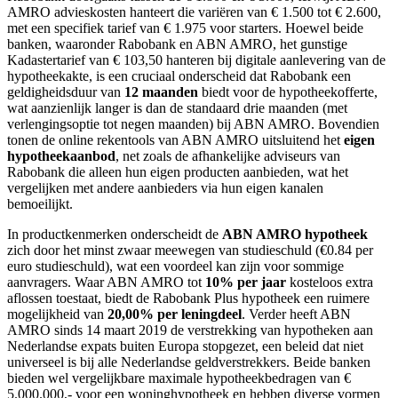
AMRO advieskosten hanteert die variëren van € 1.500 tot € 2.600,
met een specifiek tarief van € 1.975 voor starters. Hoewel beide
banken, waaronder Rabobank en ABN AMRO, het gunstige
Kadastertarief van € 103,50 hanteren bij digitale aanlevering van de
hypotheekakte, is een cruciaal onderscheid dat Rabobank een
geldigheidsduur van
12 maanden
biedt voor de hypotheekofferte,
wat aanzienlijk langer is dan de standaard drie maanden (met
verlengingsoptie tot negen maanden) bij ABN AMRO. Bovendien
tonen de online rekentools van ABN AMRO uitsluitend het
eigen
hypotheekaanbod
, net zoals de afhankelijke adviseurs van
Rabobank die alleen hun eigen producten aanbieden, wat het
vergelijken met andere aanbieders via hun eigen kanalen
bemoeilijkt.
In productkenmerken onderscheidt de
ABN AMRO hypotheek
zich door het minst zwaar meewegen van studieschuld (€0.84 per
euro studieschuld), wat een voordeel kan zijn voor sommige
aanvragers. Waar ABN AMRO tot
10% per jaar
kosteloos extra
aflossen toestaat, biedt de Rabobank Plus hypotheek een ruimere
mogelijkheid van
20,00% per leningdeel
. Verder heeft ABN
AMRO sinds 14 maart 2019 de verstrekking van hypotheken aan
Nederlandse expats buiten Europa stopgezet, een beleid dat niet
universeel is bij alle Nederlandse geldverstrekkers. Beide banken
bieden wel vergelijkbare maximale hypotheekbedragen van €
5.000.000,- voor een woninghypotheek en hebben diverse vormen