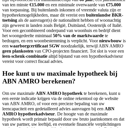
van ten minste
€15.000
en een minimale overwaarde van
€75.000
van toepassing. Bij buitenlands inkomen of vreemde valuta zijn er
hypotheekmogelijkheden, maar dit vereist een
buitenlandse BKR-
toetsing
als de aanvrager(s) de nationaliteit hebben of woonachtig
zijn geweest in landen zoals België, Duitsland, Oostenrijk of Italië.
Voor een gecombineerd onderpand van woonhuis en bedrijf dient
het woongedeelte minimaal
50% van de marktwaarde
te
bedragen, en een woonbestemming is verplicht. Voor
nieuwbouw
is
een
waarborgcertificaat SGW
noodzakelijk, terwijl ABN AMRO
geen plankosten
van CPO-projecten financiert. Tot slot is voor een
leen-schenk-combinatie
altijd bijstand van een hypotheekadviseur
vereist voor correct fiscaal advies.
Hoe kunt u uw maximale hypotheek bij
ABN AMRO berekenen?
Om uw maximale
ABN AMRO hypotheek
te berekenen, kunt u
een eerste indicatie krijgen via de online rekentool op de website
van ABN AMRO, of voor een precieze bepaling van uw
leencapaciteit een gedetailleerd advies aanvragen bij een
ABN
AMRO hypotheekadviseur
. De hoogte van de maximale
hypotheek wordt primair bepaald door uw bruto jaarinkomen en dat
van uw partner, uw leeftijd, en eventuele financiële verplichtingen