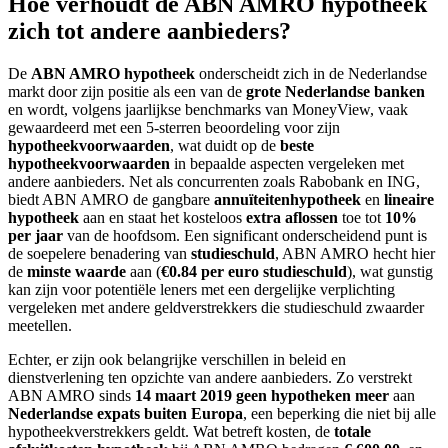
Hoe verhoudt de ABN AMRO hypotheek
zich tot andere aanbieders?
De
ABN AMRO hypotheek
onderscheidt zich in de Nederlandse
markt door zijn positie als een van de
grote Nederlandse banken
en wordt, volgens jaarlijkse benchmarks van MoneyView, vaak
gewaardeerd met een 5-sterren beoordeling voor zijn
hypotheekvoorwaarden
, wat duidt op de
beste
hypotheekvoorwaarden
in bepaalde aspecten vergeleken met
andere aanbieders. Net als concurrenten zoals Rabobank en ING,
biedt ABN AMRO de gangbare
annuïteitenhypotheek
en
lineaire
hypotheek
aan en staat het kosteloos
extra aflossen
toe tot
10%
per jaar
van de hoofdsom. Een significant onderscheidend punt is
de soepelere benadering van
studieschuld
, ABN AMRO hecht hier
de
minste waarde
aan (
€0.84 per euro studieschuld
), wat gunstig
kan zijn voor potentiële leners met een dergelijke verplichting
vergeleken met andere geldverstrekkers die studieschuld zwaarder
meetellen.
Echter, er zijn ook belangrijke verschillen in beleid en
dienstverlening ten opzichte van andere aanbieders. Zo verstrekt
ABN AMRO sinds
14 maart 2019
geen hypotheken meer
aan
Nederlandse expats buiten Europa
, een beperking die niet bij alle
hypotheekverstrekkers geldt. Wat betreft kosten, de
totale