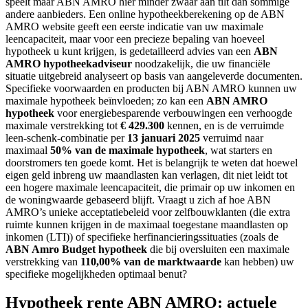
speelt maar ABN AMRO hier minder zwaar aan tilt dan sommige
andere aanbieders. Een online hypotheekberekening op de ABN
AMRO website geeft een eerste indicatie van uw maximale
leencapaciteit, maar voor een precieze bepaling van hoeveel
hypotheek u kunt krijgen, is gedetailleerd advies van een
ABN
AMRO hypotheekadviseur
noodzakelijk, die uw financiële
situatie uitgebreid analyseert op basis van aangeleverde documenten.
Specifieke voorwaarden en producten bij ABN AMRO kunnen uw
maximale hypotheek beïnvloeden; zo kan een
ABN AMRO
hypotheek
voor energiebesparende verbouwingen een verhoogde
maximale verstrekking tot
€ 429.300
kennen, en is de verruimde
leen-schenk-combinatie per
13 januari 2025
verruimd naar
maximaal
50% van de maximale hypotheek
, wat starters en
doorstromers ten goede komt. Het is belangrijk te weten dat hoewel
eigen geld inbreng uw maandlasten kan verlagen, dit niet leidt tot
een hogere maximale leencapaciteit, die primair op uw inkomen en
de woningwaarde gebaseerd blijft. Vraagt u zich af hoe ABN
AMRO’s unieke acceptatiebeleid voor zelfbouwklanten (die extra
ruimte kunnen krijgen in de maximaal toegestane maandlasten op
inkomen (LTI)) of specifieke herfinancieringssituaties (zoals de
ABN Amro Budget hypotheek
die bij oversluiten een maximale
verstrekking van
110,00% van de marktwaarde
kan hebben) uw
specifieke mogelijkheden optimaal benut?
Hypotheek rente ABN AMRO: actuele