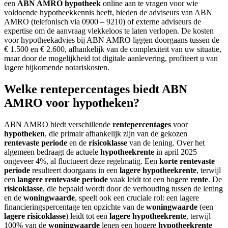
een
ABN AMRO hypotheek
online aan te vragen voor wie
voldoende hypotheekkennis heeft, bieden de adviseurs van ABN
AMRO (telefonisch via 0900 – 9210) of externe adviseurs de
expertise om de aanvraag vlekkeloos te laten verlopen. De kosten
voor hypotheekadvies bij ABN AMRO liggen doorgaans tussen de
€ 1.500 en € 2.600, afhankelijk van de complexiteit van uw situatie,
maar door de mogelijkheid tot digitale aanlevering, profiteert u van
lagere bijkomende notariskosten.
Welke rentepercentages biedt ABN
AMRO voor hypotheken?
ABN AMRO biedt verschillende
rentepercentages
voor
hypotheken
, die primair afhankelijk zijn van de gekozen
rentevaste periode
en de
risicoklasse
van de lening. Over het
algemeen bedraagt de actuele
hypotheekrente
in april 2025
ongeveer 4%, al fluctueert deze regelmatig. Een
korte rentevaste
periode
resulteert doorgaans in een
lagere hypotheekrente
, terwijl
een
langere rentevaste periode
vaak leidt tot een hogere
rente
. De
risicoklasse
, die bepaald wordt door de verhouding tussen de lening
en de
woningwaarde
, speelt ook een cruciale rol: een lagere
financieringspercentage ten opzichte van de
woningwaarde
(een
lagere risicoklasse
) leidt tot een
lagere hypotheekrente
, terwijl
100% van de
woningwaarde
lenen een hogere
hypotheekrente