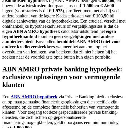
afsluitkosten hypotheek
bij ABN AMRO bedragen
€ 600,00
, en
hoewel de
advieskosten
doorgaans tussen
€ 1.500 en € 2.600
liggen (voor starters is dit
€ 1.975
), profiteert men, net als bij veel
andere banken, van de lagere Kadasterkosten van
€ 103,50
bij
digitale aanlevering van de hypotheekakte. Een cruciaal verschil met
onafhankelijke hypotheekadviseurs of vergelijkingssites is dat de
eigen
ABN AMRO hypotheek
calculator uitsluitend het
eigen
hypotheekaanbod
toont en
geen vergelijkingen met andere
aanbieders
biedt. Bovendien
bemiddelt ABN AMRO niet voor
andere kredietverstrekkers
wanneer het aankomt op het
oversluiten van leningen, wat betekent dat zij niet helpen bij het
zoeken naar de voordeligste optie buiten hun eigen portfolio.
ABN AMRO private banking hypotheek:
exclusieve oplossingen voor vermogende
klanten
Een
ABN AMRO hypotheek
via Private Banking biedt exclusieve
en op maat gemaakte financieringsoplossingen die specifiek zijn
afgestemd op de complexe financiële behoeften van vermogende
klanten. Voor toegang tot deze gespecialiseerde private banking-
diensten, die zich richten op gepersonaliseerde
financieringsmogelijkheden, geldt doorgaans een minimum inleg
van
€ 1.000.000
.