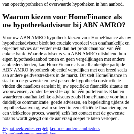
van opeethypotheken of overwaarde hypotheken in hun aanbod.
Waarom kiezen voor HomeFinance als
uw hypotheekadviseur bij ABN AMRO?
Voor uw ABN AMRO hypotheek kiezen voor HomeFinance als uw
hypotheekadviseur biedt het cruciale voordeel van onafhankelijk en
objectief advies dat verder reikt dan het productaanbod van één
enkele bank. Waar de adviseurs van ABN AMRO uitsluitend hun
eigen hypotheekaanbod tonen en geen vergelijkingen met andere
aanbieders bieden, kan HomeFinance als onafhankelijke partij de
ABN AMRO hypotheek objectief vergelijken met een breed scala
aan andere geldverstrekkers in de markt. Dit stelt HomeFinance in
staat om de gewenste en best passende hypotheekconstructie te
vinden die naadloos aansluit bij uw specifieke financiële situatie en
woonwensen, zonder beperkt te zijn tot één portefeuille. Klanten
waarderen onafhankelijke adviseurs zoals HomeFinance voor hun
duidelijke communicatie, goede adviezen, en begeleiding tijdens de
hypotheekaanvraag, wat resulteert in een efficiënte financiering en
een vlekkeloos proces, waarbij zelfs het contact met de gewenste
notaris wordt gelegd om de aanvraag soepel te laten verlopen.
Hypotheekrentes vergelijken met andere aanbieders
Hypotheekrentes vergelijken