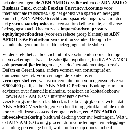
betaalrekeningen, de
ABN AMRO creditcard
en de
ABN AMRO
Business Card
, evenals
Foreign Currency Accounts
voor
internationale transacties. Op het gebied van sparen en beleggen
kunt u bij ABN AMRO terecht voor spaarrekeningen, waaronder
het
groen spaardeposito
met een aantrekkelijke rente, en diverse
beleggingsmogelijkheden zoals
impactfondsen
,
private-
equityimpactfondsen
(voor een selecte groep klanten) en
ABN
AMRO ESG Profielfondsen
die duurzaamheid hoog in het
vaandel dragen door bepaalde beleggingen uit te sluiten.
Verder strekt het aanbod zich uit tot verschillende soorten leningen
en verzekeringen. Naast de zakelijke hypotheek, biedt ABN AMRO
ook
persoonlijke leningen
en, via dochterondernemingen zoals
Defam en GreenLoans, andere vormen van consumptief en
duurzaam krediet. Voor vermogende klanten is er
vermogensbeheer
, waarvoor een minimum vermogensvereiste van
€ 500.000
geldt, en het ABN AMRO Preferred Banking team kan
adviseren over financiële planning, pensioen en kapitaalopbouw.
Hoewel ABN AMRO via intermediairs diverse
verzekeringsproducten faciliteert, is het belangrijk om te weten dat
ABN AMRO Verzekeringen zich heeft teruggetrokken uit de markt
voor overlijdensrisicoverzekeringen; echter, een
ABN AMRO
inboedelverzekering
biedt wel dekking voor uw bezittingen. Wist u
dat ABN AMRO twintig procent duurzame leningen en beleggingen
als huidig percentage heeft, wat hun focus op duurzaamheid