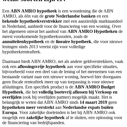
Een
ABN AMRO hypotheek
is een woonlening die de ABN
AMRO, als één van de
grote Nederlandse banken
en een
bekende hypotheekverstrekker
met een aanzienlijk marktaandeel
in Nederland, aanbiedt voor de financiering van een woning. Over
het algemeen omvat het aanbod van
ABN AMRO Hypotheken
de
meest voorkomende hypotheeksoorten, zoals de
annuïteitenhypotheek
en de
lineaire hypotheek
, die voor nieuwe
leningen sinds 2013 vereist zijn voor volledige
hypotheekrenteaftrek.
Daarnaast biedt ABN AMRO, net als andere geldverstrekkers, vaak
ook een
aflossingsvrije hypotheek
aan voor specifieke situaties,
bijvoorbeeld voor een deel van de lening of het meenemen van een
bestaande variant naar een nieuwe woning, hoewel hier doorgaans
geen fiscale renteaftrek meer op van toepassing is voor nieuwe
afsluitingen. Een specifiek product is de
ABN AMRO Budget
Hypotheek
, die het
volledig boetevrij aflossen bij Verkoop en
overlijden
(ook bij overlijden partner) mogelijk maakt. Het is
belangrijk te weten dat ABN AMRO sinds
14 maart 2019
geen
hypotheken meer verstrekt
aan
Nederlandse expats buiten
Europa
. Voor zakelijke doeleinden is het bij ABN AMRO ook
mogelijk een
zakelijke hypotheek
af te sluiten, een oplossing voor
de financiering van bedrijfspanden.