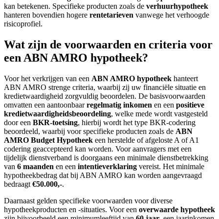
kan betekenen. Specifieke producten zoals de
verhuurhypotheek
hanteren bovendien hogere
rentetarieven
vanwege het verhoogde
risicoprofiel.
Wat zijn de voorwaarden en criteria voor
een ABN AMRO hypotheek?
Voor het verkrijgen van een
ABN AMRO hypotheek
hanteert
ABN AMRO strenge criteria, waarbij zij uw financiële situatie en
kredietwaardigheid zorgvuldig beoordelen. De basisvoorwaarden
omvatten een aantoonbaar
regelmatig inkomen
en een
positieve
kredietwaardigheidsbeoordeling
, welke mede wordt vastgesteld
door een
BKR-toetsing
, hierbij wordt het type BKR-codering
beoordeeld, waarbij voor specifieke producten zoals de
ABN
AMRO Budget Hypotheek
een herstelde of afgeloste A of A1
codering geaccepteerd kan worden. Voor aanvragers met een
tijdelijk dienstverband is doorgaans een minimale dienstbetrekking
van
6 maanden
en een
intentieverklaring
vereist. Het minimale
hypotheekbedrag dat bij ABN AMRO kan worden aangevraagd
bedraagt
€50.000,-
.
Daarnaast gelden specifieke voorwaarden voor diverse
hypotheekproducten en -situaties. Voor een
overwaarde hypotheek
zijn bijvoorbeeld een minimumleeftijd van
60 jaar
, een jaarinkomen