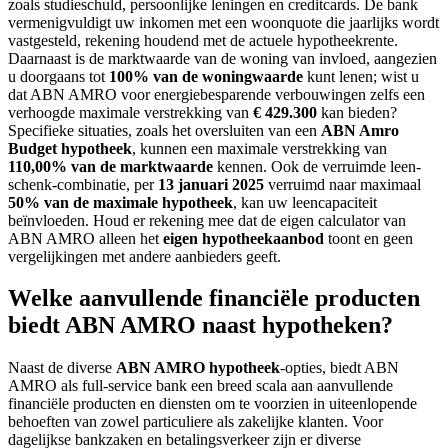
zoals studieschuld, persoonlijke leningen en creditcards. De bank
vermenigvuldigt uw inkomen met een woonquote die jaarlijks wordt
vastgesteld, rekening houdend met de actuele hypotheekrente.
Daarnaast is de marktwaarde van de woning van invloed, aangezien
u doorgaans tot
100% van de woningwaarde
kunt lenen; wist u
dat ABN AMRO voor energiebesparende verbouwingen zelfs een
verhoogde maximale verstrekking van
€ 429.300
kan bieden?
Specifieke situaties, zoals het oversluiten van een
ABN Amro
Budget hypotheek
, kunnen een maximale verstrekking van
110,00% van de marktwaarde
kennen. Ook de verruimde leen-
schenk-combinatie, per
13 januari 2025
verruimd naar maximaal
50% van de maximale hypotheek
, kan uw leencapaciteit
beïnvloeden. Houd er rekening mee dat de eigen calculator van
ABN AMRO alleen het
eigen hypotheekaanbod
toont en geen
vergelijkingen met andere aanbieders geeft.
Welke aanvullende financiële producten
biedt ABN AMRO naast hypotheken?
Naast de diverse
ABN AMRO hypotheek
-opties, biedt ABN
AMRO als full-service bank een breed scala aan aanvullende
financiële producten en diensten om te voorzien in uiteenlopende
behoeften van zowel particuliere als zakelijke klanten. Voor
dagelijkse bankzaken en betalingsverkeer zijn er diverse