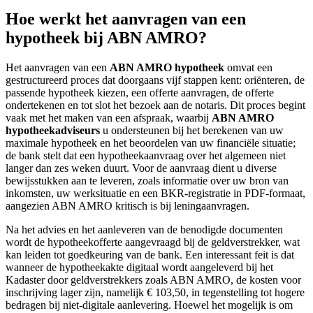
Hoe werkt het aanvragen van een
hypotheek bij ABN AMRO?
Het aanvragen van een
ABN AMRO hypotheek
omvat een
gestructureerd proces dat doorgaans vijf stappen kent: oriënteren, de
passende hypotheek kiezen, een offerte aanvragen, de offerte
ondertekenen en tot slot het bezoek aan de notaris. Dit proces begint
vaak met het maken van een afspraak, waarbij
ABN AMRO
hypotheekadviseurs
u ondersteunen bij het berekenen van uw
maximale hypotheek en het beoordelen van uw financiële situatie;
de bank stelt dat een hypotheekaanvraag over het algemeen niet
langer dan zes weken duurt. Voor de aanvraag dient u diverse
bewijsstukken aan te leveren, zoals informatie over uw bron van
inkomsten, uw werksituatie en een BKR-registratie in PDF-formaat,
aangezien ABN AMRO kritisch is bij leningaanvragen.
Na het advies en het aanleveren van de benodigde documenten
wordt de hypotheekofferte aangevraagd bij de geldverstrekker, wat
kan leiden tot goedkeuring van de bank. Een interessant feit is dat
wanneer de hypotheekakte digitaal wordt aangeleverd bij het
Kadaster door geldverstrekkers zoals ABN AMRO, de kosten voor
inschrijving lager zijn, namelijk € 103,50, in tegenstelling tot hogere
bedragen bij niet-digitale aanlevering. Hoewel het mogelijk is om