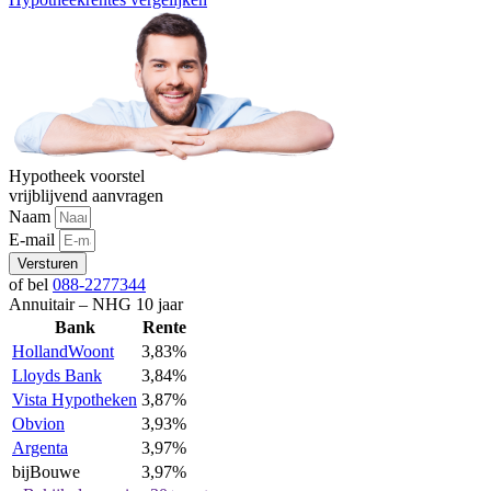
Hypotheek voorstel
vrijblijvend aanvragen
Naam
E-mail
Versturen
of bel
088-2277344
Annuitair – NHG 10 jaar
Bank
Rente
HollandWoont
3,83%
Lloyds Bank
3,84%
Vista Hypotheken
3,87%
Obvion
3,93%
Argenta
3,97%
bijBouwe
3,97%