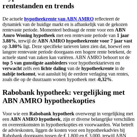
rentestanden en trends
De actuele
hypotheekrente van ABN AMRO
reflecteert de
dynamiek van de huidige markt en is afhankelijk van de gekozen
rentevaste periode. Momenteel bedraagt de rente voor een
ABN
Amro Woning hypotheek
met een rentevaste periode van
1 jaar
3.88%
, terwijl de
ABN AMRO hypotheekrente voor 7 jaar vast
op
3.80%
ligt. Deze specifieke tarieven laten zien dat, hoewel een
langere rentevaste periode doorgaans een hogere rente betekent, de
actuele stand van zaken kan variëren. ABN AMRO behoort tot de
top 5 van gunstigste aanbieders
voor hypotheektarieven en
verwacht
zelfs een
lichte daling
van de
hypotheekrente
in de
nabije toekomst
, wat aansluit bij de eerdere verlaging van rentes,
zoals die op de duurzaam wonen hypotheek met
-0,32%
.
Rabobank hypotheek: vergelijking met
ABN AMRO hypotheekopties
Voor wie een
Rabobank hypotheek
overweegt in vergelijking met
een
ABN AMRO hypotheek
, zijn er diverse belangrijke verschillen
en overeenkomsten in hypotheekopties en voorwaarden. Wat betreft
de advieskosten, liggen de kosten voor een hypotheekadvies bij
Rabobank doorgaans tussen de € 1.800 en € 3.000, terwijl ABN