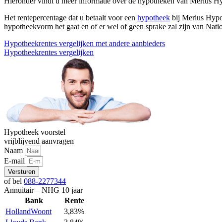
Hieronder vindt u meer informatie over de hypotheken van Merius H
Het rentepercentage dat u betaalt voor een
hypotheek
bij Merius Hypo
hypotheekvorm het gaat en of er wel of geen sprake zal zijn van Nati
Hypotheekrentes vergelijken met andere aanbieders
Hypotheekrentes vergelijken
Hypotheek voorstel
vrijblijvend aanvragen
Naam
E-mail
Versturen
of bel
088-2277344
Annuitair – NHG 10 jaar
Bank
Rente
HollandWoont
3,83%