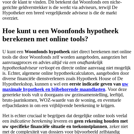
voor de klant te vinden. Dit betekent dat Woonfonds een niche-
gerichte geldverstrekker is die werkt via adviseurs, terwijl De
Hypotheker een breed vergelijkende adviseur is die de markt
overziet.
Hoe kunt u een Woonfonds hypotheek
berekenen met online tools?
U kunt een
Woonfonds hypotheek
niet direct berekenen met online
tools die door Woonfonds zelf worden aangeboden, aangezien het
aanvraagproces en advies
altijd via een onafhankelijk
hypotheekadviseur verloopt
en directe online aanvraag niet mogelijk
is. Echter, algemene online hypotheekcalculators, aangeboden door
diverse financiële dienstverleners zoals Hypotheek House of De
Hypotheekshop, kunnen u wel een
eerste indicatie geven van
uw
maximale hypotheek en bijbehorende maandlasten
. Voor deze
generieke tools vult u doorgaans uw gezinsamenstelling, leeftijd,
bruto-jaarinkomen, WOZ-waarde van de woning, en eventuele
erfpachtlasten in om een vrijblijvende berekening te krijgen.
Het is echter cruciaal te begrijpen dat dergelijke online tools veelal
een
indicatieve berekening
leveren en
geen rekening houden met
uw specifieke financiële situatie en toekomstplannen
, zeker niet
met de complexiteit van dossiers voor bijvoorbeeld zelfstandig