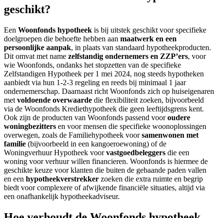
geschikt?
Een
Woonfonds hypotheek
is bij uitstek geschikt voor specifieke
doelgroepen die behoefte hebben aan
maatwerk en een
persoonlijke aanpak
, in plaats van standaard hypotheekproducten.
Dit omvat met name
zelfstandig ondernemers en ZZP’ers
, voor
wie Woonfonds, ondanks het stopzetten van de specifieke
Zelfstandigen Hypotheek per 1 mei 2024, nog steeds hypotheken
aanbiedt via hun 1-2-3 regeling en reeds bij minimaal 1 jaar
ondernemerschap. Daarnaast richt Woonfonds zich op huiseigenaren
met
voldoende overwaarde
die flexibiliteit zoeken, bijvoorbeeld
via de Woonfonds Krediethypotheek die geen leeftijdsgrens kent.
Ook zijn de producten van Woonfonds passend voor
oudere
woningbezitters
en voor mensen die specifieke woonoplossingen
overwegen, zoals de Familiehypotheek voor
samenwonen met
familie
(bijvoorbeeld in een kangoeroewoning) of de
Woningverhuur Hypotheek voor
vastgoedbeleggers
die een
woning voor verhuur willen financieren. Woonfonds is hiermee de
geschikte keuze voor klanten die buiten de gebaande paden vallen
en een
hypotheekverstrekker
zoeken die extra ruimte en begrip
biedt voor complexere of afwijkende financiële situaties, altijd via
een onafhankelijk hypotheekadviseur.
Hoe verhoudt de Woonfonds hypotheek