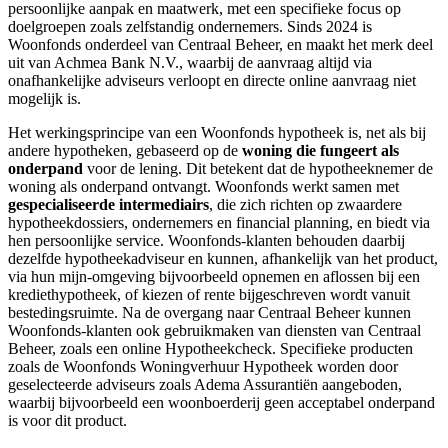
persoonlijke aanpak en maatwerk, met een specifieke focus op
doelgroepen zoals zelfstandig ondernemers. Sinds 2024 is
Woonfonds onderdeel van Centraal Beheer, en maakt het merk deel
uit van Achmea Bank N.V., waarbij de aanvraag altijd via
onafhankelijke adviseurs verloopt en directe online aanvraag niet
mogelijk is.
Het werkingsprincipe van een Woonfonds hypotheek is, net als bij
andere hypotheken, gebaseerd op de
woning die fungeert als
onderpand
voor de lening. Dit betekent dat de hypotheeknemer de
woning als onderpand ontvangt. Woonfonds werkt samen met
gespecialiseerde intermediairs
, die zich richten op zwaardere
hypotheekdossiers, ondernemers en financial planning, en biedt via
hen persoonlijke service. Woonfonds-klanten behouden daarbij
dezelfde hypotheekadviseur en kunnen, afhankelijk van het product,
via hun mijn-omgeving bijvoorbeeld opnemen en aflossen bij een
krediethypotheek, of kiezen of rente bijgeschreven wordt vanuit
bestedingsruimte. Na de overgang naar Centraal Beheer kunnen
Woonfonds-klanten ook gebruikmaken van diensten van Centraal
Beheer, zoals een online Hypotheekcheck. Specifieke producten
zoals de Woonfonds Woningverhuur Hypotheek worden door
geselecteerde adviseurs zoals Adema Assurantiën aangeboden,
waarbij bijvoorbeeld een woonboerderij geen acceptabel onderpand
is voor dit product.