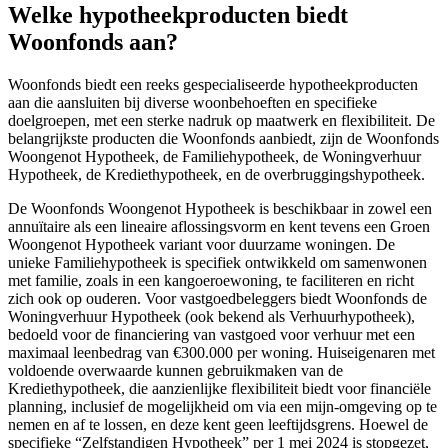
Welke hypotheekproducten biedt
Woonfonds aan?
Woonfonds biedt een reeks gespecialiseerde hypotheekproducten
aan die aansluiten bij diverse woonbehoeften en specifieke
doelgroepen, met een sterke nadruk op maatwerk en flexibiliteit. De
belangrijkste producten die Woonfonds aanbiedt, zijn de Woonfonds
Woongenot Hypotheek, de Familiehypotheek, de Woningverhuur
Hypotheek, de Krediethypotheek, en de overbruggingshypotheek.
De Woonfonds Woongenot Hypotheek is beschikbaar in zowel een
annuïtaire als een lineaire aflossingsvorm en kent tevens een Groen
Woongenot Hypotheek variant voor duurzame woningen. De
unieke Familiehypotheek is specifiek ontwikkeld om samenwonen
met familie, zoals in een kangoeroewoning, te faciliteren en richt
zich ook op ouderen. Voor vastgoedbeleggers biedt Woonfonds de
Woningverhuur Hypotheek (ook bekend als Verhuurhypotheek),
bedoeld voor de financiering van vastgoed voor verhuur met een
maximaal leenbedrag van €300.000 per woning. Huiseigenaren met
voldoende overwaarde kunnen gebruikmaken van de
Krediethypotheek, die aanzienlijke flexibiliteit biedt voor financiële
planning, inclusief de mogelijkheid om via een mijn-omgeving op te
nemen en af te lossen, en deze kent geen leeftijdsgrens. Hoewel de
specifieke “Zelfstandigen Hypotheek” per 1 mei 2024 is stopgezet,