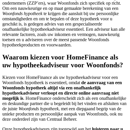
ondernemers (ZZP’ers), waar Woonfonds zich specifiek op richt.
Om een nauwkeurige en op maat gemaakte berekening van een
Woonfonds hypotheek
te krijgen die aansluit bij uw persoonlijke
omstandigheden en om te bepalen of deze hypotheek voor u
geschikt is, is gedegen advies van een gespecialiseerde
onafhankelijke hypotheekadviseur essentieel. Een adviseur kan alle
relevante factoren, zoals uw inkomen en vermogen, nauwkeurig
toetsen en u adviseren over de meest passende Woonfonds
hypotheekproducten en voorwaarden.
Waarom kiezen voor HomeFinance als
uw hypotheekadviseur voor Woonfonds?
Kiezen voor HomeFinance als uw hypotheekadviseur voor een
Woonfonds hypotheek is essentieel, omdat
de aanvraag van een
Woonfonds hypotheek altijd via een onafhankelijk
hypotheekadviseur verloopt en directe online aanvraag niet
mogelijk is
. HomeFinance onderscheidt zich als een onafhankelijke
en deskundige partner die u begeleidt bij het vinden en afsluiten van
de juiste
Woonfonds hypotheek
, met een diepgaand begrip van de
unieke producten en persoonlijke aanpak van Woonfonds, ook nu
deze onderdeel zijn van Centraal Beheer.
Onze hypotheekadviseurs zijn toegewijd aan het
luisteren naar u