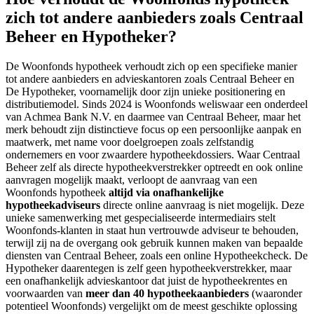
zich tot andere aanbieders zoals Centraal
Beheer en Hypotheker?
De Woonfonds hypotheek verhoudt zich op een specifieke manier
tot andere aanbieders en advieskantoren zoals Centraal Beheer en
De Hypotheker, voornamelijk door zijn unieke positionering en
distributiemodel. Sinds 2024 is Woonfonds weliswaar een onderdeel
van Achmea Bank N.V. en daarmee van Centraal Beheer, maar het
merk behoudt zijn distinctieve focus op een persoonlijke aanpak en
maatwerk, met name voor doelgroepen zoals zelfstandig
ondernemers en voor zwaardere hypotheekdossiers. Waar Centraal
Beheer zelf als directe hypotheekverstrekker optreedt en ook online
aanvragen mogelijk maakt, verloopt de aanvraag van een
Woonfonds hypotheek
altijd via onafhankelijke
hypotheekadviseurs
directe online aanvraag is niet mogelijk. Deze
unieke samenwerking met gespecialiseerde intermediairs stelt
Woonfonds-klanten in staat hun vertrouwde adviseur te behouden,
terwijl zij na de overgang ook gebruik kunnen maken van bepaalde
diensten van Centraal Beheer, zoals een online Hypotheekcheck. De
Hypotheker daarentegen is zelf geen hypotheekverstrekker, maar
een onafhankelijk advieskantoor dat juist de hypotheekrentes en
voorwaarden van
meer dan 40 hypotheekaanbieders
(waaronder
potentieel Woonfonds) vergelijkt om de meest geschikte oplossing