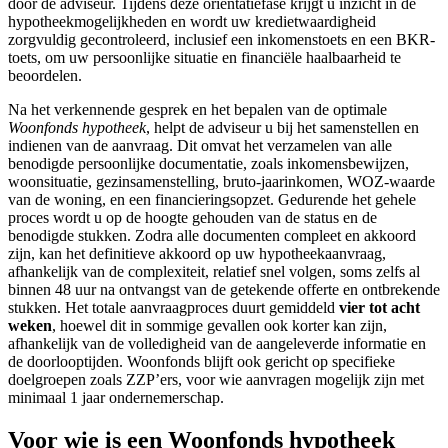
door de adviseur. Tijdens deze oriëntatiefase krijgt u inzicht in de
hypotheekmogelijkheden en wordt uw kredietwaardigheid
zorgvuldig gecontroleerd, inclusief een inkomenstoets en een BKR-
toets, om uw persoonlijke situatie en financiële haalbaarheid te
beoordelen.
Na het verkennende gesprek en het bepalen van de optimale
Woonfonds hypotheek
, helpt de adviseur u bij het samenstellen en
indienen van de aanvraag. Dit omvat het verzamelen van alle
benodigde persoonlijke documentatie, zoals inkomensbewijzen,
woonsituatie, gezinsamenstelling, bruto-jaarinkomen, WOZ-waarde
van de woning, en een financieringsopzet. Gedurende het gehele
proces wordt u op de hoogte gehouden van de status en de
benodigde stukken. Zodra alle documenten compleet en akkoord
zijn, kan het definitieve akkoord op uw hypotheekaanvraag,
afhankelijk van de complexiteit, relatief snel volgen, soms zelfs al
binnen 48 uur na ontvangst van de getekende offerte en ontbrekende
stukken. Het totale aanvraagproces duurt gemiddeld
vier tot acht
weken
, hoewel dit in sommige gevallen ook korter kan zijn,
afhankelijk van de volledigheid van de aangeleverde informatie en
de doorlooptijden. Woonfonds blijft ook gericht op specifieke
doelgroepen zoals ZZP’ers, voor wie aanvragen mogelijk zijn met
minimaal 1 jaar ondernemerschap.
Voor wie is een Woonfonds hypotheek