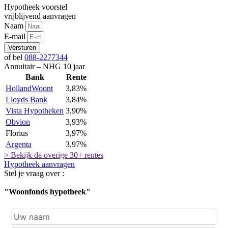
Hypotheek voorstel
vrijblijvend aanvragen
Naam
E-mail
Versturen
of bel
088-2277344
Annuitair – NHG 10 jaar
Bank
Rente
HollandWoont
3,83%
Lloyds Bank
3,84%
Vista Hypotheken
3,90%
Obvion
3,93%
Florius
3,97%
Argenta
3,97%
> Bekijk de overige 30+ rentes
Hypotheek aanvragen
Stel je vraag over :
"Woonfonds hypotheek"