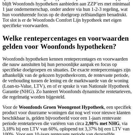
blijft Woonfonds hypotheken aanbieden aan ZZP’ers met minimaal
1 jaar ondernemerschap, onder andere via hun 1-2-3 regeling, wat
hun voortdurende focus op de doelgroep zelfstandigen benadrukt.
Tot slot is er de Woonfonds Comfort Lijn hypotheek met eigen
specifieke voorwaarden.
Welke rentepercentages en voorwaarden
gelden voor Woonfonds hypotheken?
Woonfonds hypotheken kennen rentepercentages en voorwaarden
die nauw aansluiten bij hun persoonlijke aanpak en focus op
specifieke doelgroepen en situaties. De exacte rentepercentages zijn
afhankelijk van de gekozen hypotheekvorm, de rentevaste periode,
de verhouding tussen de lening en de marktwaarde van de woning
(Loan-to-Value, LTV), en of er sprake is van Nationale Hypotheek
Garantie (NHG). Zo hanteert Woonfonds dynamische rentetarieven,
die regelmatig worden bijgesteld.
Voor de
Woonfonds Groen Woongenot Hypotheek
, een specifiek
product voor duurzame woningen dat nog wel voor nieuwe klanten
beschikbaar is, gelden bijvoorbeeld voor een 1-jaars rentevaste
periode rentetarieven die variëren van circa
2,98% met NHG
, via
3,18% bij een LTV van 60%, oplopend tot 3,37% bij een LTV van
100%. Voor een 10-jaars rentevaste periode van dezezelfde