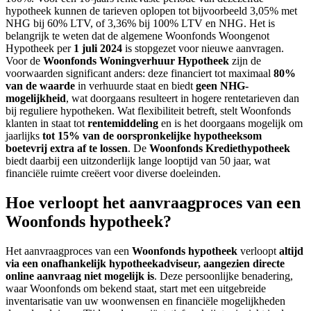
hypotheek kunnen de tarieven oplopen tot bijvoorbeeld 3,05% met
NHG bij 60% LTV, of 3,36% bij 100% LTV en NHG. Het is
belangrijk te weten dat de algemene Woonfonds Woongenot
Hypotheek per
1 juli 2024
is stopgezet voor nieuwe aanvragen.
Voor de
Woonfonds Woningverhuur Hypotheek
zijn de
voorwaarden significant anders: deze financiert tot maximaal
80%
van de waarde
in verhuurde staat en biedt
geen NHG-
mogelijkheid
, wat doorgaans resulteert in hogere rentetarieven dan
bij reguliere hypotheken. Wat flexibiliteit betreft, stelt Woonfonds
klanten in staat tot
rentemiddeling
en is het doorgaans mogelijk om
jaarlijks
tot 15% van de oorspronkelijke hypotheeksom
boetevrij extra af te lossen
. De
Woonfonds Krediethypotheek
biedt daarbij een uitzonderlijk lange looptijd van 50 jaar, wat
financiële ruimte creëert voor diverse doeleinden.
Hoe verloopt het aanvraagproces van een
Woonfonds hypotheek?
Het aanvraagproces van een
Woonfonds hypotheek
verloopt
altijd
via een onafhankelijk hypotheekadviseur, aangezien directe
online aanvraag niet mogelijk is
. Deze persoonlijke benadering,
waar Woonfonds om bekend staat, start met een uitgebreide
inventarisatie van uw woonwensen en financiële mogelijkheden