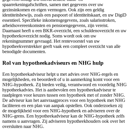
spaarrekeningafschriften, samen met gegevens over uw
gezinsinkomen en eigen vermogen. Ook zijn een geldig
identiteitsbewijs, zoals een paspoort of identiteitskaart, en uw DigiD
essentieel. Specifieke inkomensgegevens, zoals salarisstroken,
arbeidsovereenkomsten en pensioengegevens, zijn vereist.
Daarnaast heeft u een BKR-overzicht, een schuldenoverzicht en uw
hypotheekoverzicht nodig. Soms wordt ook om uw
rekeningnummer gevraagd. Het rentevoorstel van uw
hypotheekverstrekker geeft vaak een compleet overzicht van alle
benodigde documenten.
Rol van hypotheekadviseurs en NHG hulp
Een hypotheekadviseur helpt u met advies over NHG-regels en
mogelijkheden, en beoordeelt of u in aanmerking komt voor een
NHG-hypotheek. Zij bieden veilig, verantwoord en voordelig NHG
hypotheekadvies. Het is aanbevolen een hypotheekadviseur te
raadplegen voor keuzes tussen een hypotheek met of zonder NHG.
De adviseur kan het aanvraagproces voor een hypotheek met NHG
faciliteren en een plan van aanpak opstellen. Ook onderzoeken zij
de mogelijkheid voor een NHG-hypotheek en adviseren over de
NHG-grens. Een hypotheekadviseur kan de NHG-hypotheek zelfs
namens u aanvragen. Zij adviseren hypotheekhouders ook over het
oversluiten naar NHG.