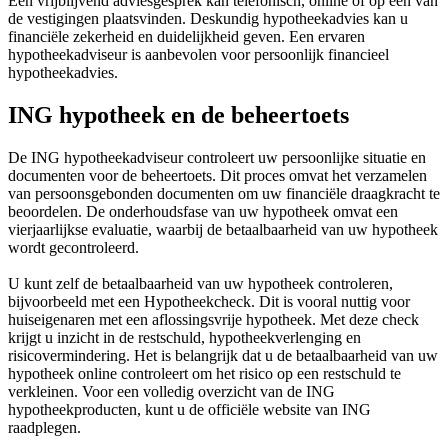
Een vrijblijvend adviesgesprek kan telefonisch, online of op een van
de vestigingen plaatsvinden. Deskundig hypotheekadvies kan u
financiële zekerheid en duidelijkheid geven. Een ervaren
hypotheekadviseur is aanbevolen voor persoonlijk financieel
hypotheekadvies.
ING hypotheek en de beheertoets
De ING hypotheekadviseur controleert uw persoonlijke situatie en
documenten voor de beheertoets. Dit proces omvat het verzamelen
van persoonsgebonden documenten om uw financiële draagkracht te
beoordelen. De onderhoudsfase van uw hypotheek omvat een
vierjaarlijkse evaluatie, waarbij de betaalbaarheid van uw hypotheek
wordt gecontroleerd.
U kunt zelf de betaalbaarheid van uw hypotheek controleren,
bijvoorbeeld met een Hypotheekcheck. Dit is vooral nuttig voor
huiseigenaren met een aflossingsvrije hypotheek. Met deze check
krijgt u inzicht in de restschuld, hypotheekverlenging en
risicovermindering. Het is belangrijk dat u de betaalbaarheid van uw
hypotheek online controleert om het risico op een restschuld te
verkleinen. Voor een volledig overzicht van de ING
hypotheekproducten, kunt u de officiële website van ING
raadplegen.