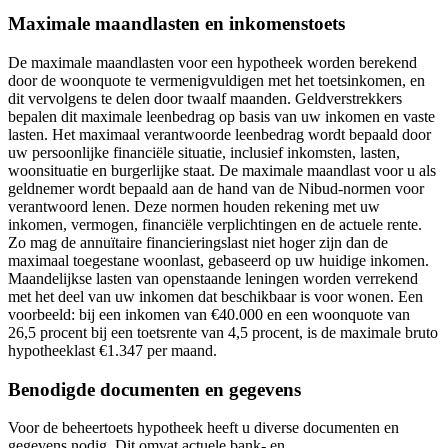
Maximale maandlasten en inkomenstoets
De maximale maandlasten voor een hypotheek worden berekend
door de woonquote te vermenigvuldigen met het toetsinkomen, en
dit vervolgens te delen door twaalf maanden. Geldverstrekkers
bepalen dit maximale leenbedrag op basis van uw inkomen en vaste
lasten. Het maximaal verantwoorde leenbedrag wordt bepaald door
uw persoonlijke financiële situatie, inclusief inkomsten, lasten,
woonsituatie en burgerlijke staat. De maximale maandlast voor u als
geldnemer wordt bepaald aan de hand van de Nibud-normen voor
verantwoord lenen. Deze normen houden rekening met uw
inkomen, vermogen, financiële verplichtingen en de actuele rente.
Zo mag de annuïtaire financieringslast niet hoger zijn dan de
maximaal toegestane woonlast, gebaseerd op uw huidige inkomen.
Maandelijkse lasten van openstaande leningen worden verrekend
met het deel van uw inkomen dat beschikbaar is voor wonen. Een
voorbeeld: bij een inkomen van €40.000 en een woonquote van
26,5 procent bij een toetsrente van 4,5 procent, is de maximale bruto
hypotheeklast €1.347 per maand.
Benodigde documenten en gegevens
Voor de beheertoets hypotheek heeft u diverse documenten en
gegevens nodig. Dit omvat actuele bank- en