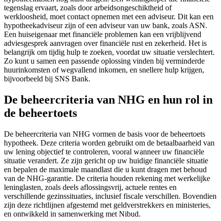
tegenslag ervaart, zoals door arbeidsongeschiktheid of
werkloosheid, moet contact opnemen met een adviseur. Dit kan een
hypotheekadviseur zijn of een adviseur van uw bank, zoals ASN.
Een huiseigenaar met financiële problemen kan een vrijblijvend
adviesgesprek aanvragen over financiële rust en zekerheid. Het is
belangrijk om tijdig hulp te zoeken, voordat uw situatie verslechtert.
Zo kunt u samen een passende oplossing vinden bij verminderde
huurinkomsten of wegvallend inkomen, en snellere hulp krijgen,
bijvoorbeeld bij SNS Bank.
De beheercriteria van NHG en hun rol in
de beheertoets
De beheercriteria van NHG vormen de basis voor de beheertoets
hypotheek. Deze criteria worden gebruikt om de betaalbaarheid van
uw lening objectief te controleren, vooral wanneer uw financiële
situatie verandert. Ze zijn gericht op uw huidige financiële situatie
en bepalen de maximale maandlast die u kunt dragen met behoud
van de NHG-garantie. De criteria houden rekening met werkelijke
leninglasten, zoals deels aflossingsvrij, actuele rentes en
verschillende gezinssituaties, inclusief fiscale verschillen. Bovendien
zijn deze richtlijnen afgestemd met geldverstrekkers en ministeries,
en ontwikkeld in samenwerking met Nibud.