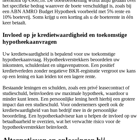
neerkomt op €900,18. De boeteberekening wordt altijd gedaan over
het specifieke bedrag waarover de boete verschuldigd is, zoals bij
een ABN AMRO Budget Hypotheek voorbeeld met 5% rente en
10% boetevrij. Soms krijgt u een korting als u de boeterente in één
keer betaalt.
Invloed op je kredietwaardigheid en toekomstige
hypotheekaanvragen
Uw kredietwaardigheid is bepalend voor uw toekomstige
hypotheekaanvraag. Hypotheekverstrekkers beoordelen uw
inkomsten, schuldenlast en uitgavenpatroon. Een positief
kredietverleden zonder negatieve BKR-registratie vergroot uw kans
op een lening en kan leiden tot een lagere rente.
Bestaande leningen en schulden, zoals een privé leasecontract of
studieschuld, beïnvloeden uw maximale hypotheek, waardoor u
minder kunt lenen. Een persoonlijke lening heeft hierbij een grotere
impact dan een studieschuld. Voor ondernemers speelt ook de
kredietwaardigheid van hun bedrijf mee in de persoonlijke
beoordeling. Een hypotheekadviseur kan u helpen de invloed op uw
betaalbaarheid te overzien, wat het verwachte risico voor de
hypotheekverstrekker beïnvloedt.