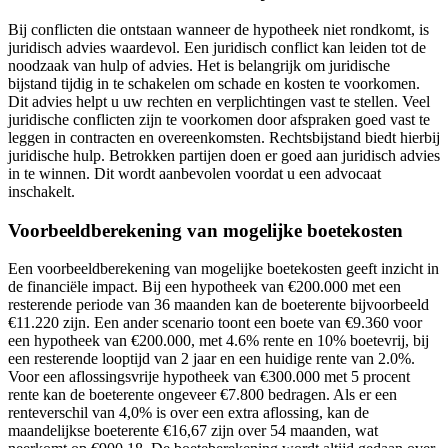
Bij conflicten die ontstaan wanneer de hypotheek niet rondkomt, is
juridisch advies waardevol. Een juridisch conflict kan leiden tot de
noodzaak van hulp of advies. Het is belangrijk om juridische
bijstand tijdig in te schakelen om schade en kosten te voorkomen.
Dit advies helpt u uw rechten en verplichtingen vast te stellen. Veel
juridische conflicten zijn te voorkomen door afspraken goed vast te
leggen in contracten en overeenkomsten. Rechtsbijstand biedt hierbij
juridische hulp. Betrokken partijen doen er goed aan juridisch advies
in te winnen. Dit wordt aanbevolen voordat u een advocaat
inschakelt.
Voorbeeldberekening van mogelijke boetekosten
Een voorbeeldberekening van mogelijke boetekosten geeft inzicht in
de financiële impact. Bij een hypotheek van €200.000 met een
resterende periode van 36 maanden kan de boeterente bijvoorbeeld
€11.220 zijn. Een ander scenario toont een boete van €9.360 voor
een hypotheek van €200.000, met 4.6% rente en 10% boetevrij, bij
een resterende looptijd van 2 jaar en een huidige rente van 2.0%.
Voor een aflossingsvrije hypotheek van €300.000 met 5 procent
rente kan de boeterente ongeveer €7.800 bedragen. Als er een
renteverschil van 4,0% is over een extra aflossing, kan de
maandelijkse boeterente €16,67 zijn over 54 maanden, wat