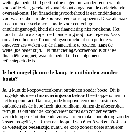
wettelijke bedenktijd geeft u drie dagen om zonder reden van de
koop af te zien, gerekend vanaf de ontvangst van de ondertekende
overeenkomst. Het financieringsvoorbehoud is een ontbindende
voorwaarde die u in de koopovereenkomst opneemt. Deze afspraak
tussen u en de verkoper is nodig voor een veilige
annuleringsmogelijkheid als de financiering niet rondkomt. Het
houdt in dat u als koper de financiering nog moet regelen. Vaak
omvat een bod met financieringsvoorbehoud een periode van
ongeveer zes weken om de financiering te regelen, naast de
wettelijke bedenktijd. Het financieringsvoorbehoud is dus uw
financiële vangnet, waar de bedenktijd een algemene
reflectieperiode is.
Is het mogelijk om de koop te ontbinden zonder
boete?
Ja, u kunt de koopovereenkomst ontbinden zonder boete. Dit is
mogelijk als u een
financieringsvoorbehoud
heeft opgenomen in
het koopcontract. Dan mag u de koopovereenkomst kosteloos
ontbinden als de hypotheek niet rondkomt binnen de afgesproken
termijn. U ontbindt de koopovereenkomst dan zonder verdere
verplichtingen. Ontbindende voorwaarden maken annulering zonder
kosten mogelijk, vaak met een looptijd van 6 tot 8 weken. Ook via
de
wettelijke bedenktijd
kunt u de koop zonder boete annuleren.