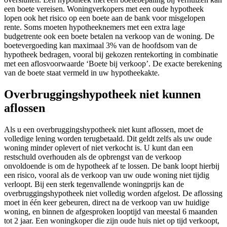
een boete vereisen. Woningverkopers met een oude hypotheek
lopen ook het risico op een boete aan de bank voor misgelopen
rente. Soms moeten hypotheeknemers met een extra lage
budgetrente ook een boete betalen na verkoop van de woning. De
boetevergoeding kan maximaal 3% van de hoofdsom van de
hypotheek bedragen, vooral bij gekozen rentekorting in combinatie
met een aflosvoorwaarde ‘Boete bij verkoop’. De exacte berekening
van de boete staat vermeld in uw hypotheekakte.
Overbruggingshypotheek niet kunnen
aflossen
Als u een overbruggingshypotheek niet kunt aflossen, moet de
volledige lening worden terugbetaald. Dit geldt zelfs als uw oude
woning minder oplevert of niet verkocht is. U kunt dan een
restschuld overhouden als de opbrengst van de verkoop
onvoldoende is om de hypotheek af te lossen. De bank loopt hierbij
een risico, vooral als de verkoop van uw oude woning niet tijdig
verloopt. Bij een sterk tegenvallende woningprijs kan de
overbruggingshypotheek niet volledig worden afgelost. De aflossing
moet in één keer gebeuren, direct na de verkoop van uw huidige
woning, en binnen de afgesproken looptijd van meestal 6 maanden
tot 2 jaar. Een woningkoper die zijn oude huis niet op tijd verkoopt,