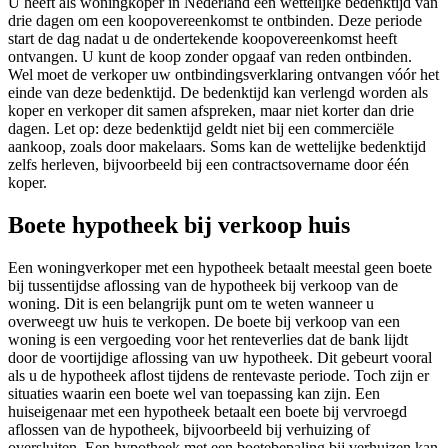
U heeft als woningkoper in Nederland een wettelijke bedenktijd van
drie dagen om een koopovereenkomst te ontbinden. Deze periode
start de dag nadat u de ondertekende koopovereenkomst heeft
ontvangen. U kunt de koop zonder opgaaf van reden ontbinden.
Wel moet de verkoper uw ontbindingsverklaring ontvangen vóór het
einde van deze bedenktijd. De bedenktijd kan verlengd worden als
koper en verkoper dit samen afspreken, maar niet korter dan drie
dagen. Let op: deze bedenktijd geldt niet bij een commerciële
aankoop, zoals door makelaars. Soms kan de wettelijke bedenktijd
zelfs herleven, bijvoorbeeld bij een contractsovername door één
koper.
Boete hypotheek bij verkoop huis
Een woningverkoper met een hypotheek betaalt meestal geen boete
bij tussentijdse aflossing van de hypotheek bij verkoop van de
woning. Dit is een belangrijk punt om te weten wanneer u
overweegt uw huis te verkopen. De boete bij verkoop van een
woning is een vergoeding voor het renteverlies dat de bank lijdt
door de voortijdige aflossing van uw hypotheek. Dit gebeurt vooral
als u de hypotheek aflost tijdens de rentevaste periode. Toch zijn er
situaties waarin een boete wel van toepassing kan zijn. Een
huiseigenaar met een hypotheek betaalt een boete bij vervroegd
aflossen van de hypotheek, bijvoorbeeld bij verhuizing of
oversluiten. Een hypotheek met een boetebepaling bij verhuizen kan