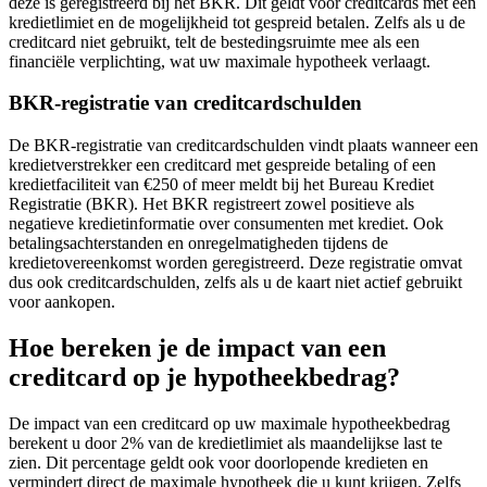
deze is geregistreerd bij het BKR. Dit geldt voor creditcards met een
kredietlimiet en de mogelijkheid tot gespreid betalen. Zelfs als u de
creditcard niet gebruikt, telt de bestedingsruimte mee als een
financiële verplichting, wat uw maximale hypotheek verlaagt.
BKR-registratie van creditcardschulden
De BKR-registratie van creditcardschulden vindt plaats wanneer een
kredietverstrekker een creditcard met gespreide betaling of een
kredietfaciliteit van €250 of meer meldt bij het Bureau Krediet
Registratie (BKR). Het BKR registreert zowel positieve als
negatieve kredietinformatie over consumenten met krediet. Ook
betalingsachterstanden en onregelmatigheden tijdens de
kredietovereenkomst worden geregistreerd. Deze registratie omvat
dus ook creditcardschulden, zelfs als u de kaart niet actief gebruikt
voor aankopen.
Hoe bereken je de impact van een
creditcard op je hypotheekbedrag?
De impact van een creditcard op uw maximale hypotheekbedrag
berekent u door 2% van de kredietlimiet als maandelijkse last te
zien. Dit percentage geldt ook voor doorlopende kredieten en
vermindert direct de maximale hypotheek die u kunt krijgen. Zelfs