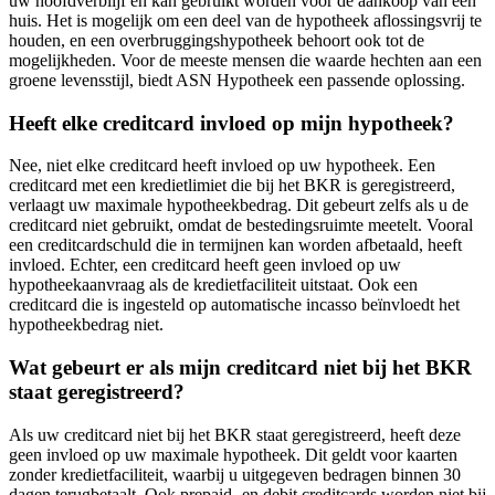
uw hoofdverblijf en kan gebruikt worden voor de aankoop van een
huis. Het is mogelijk om een deel van de hypotheek aflossingsvrij te
houden, en een overbruggingshypotheek behoort ook tot de
mogelijkheden. Voor de meeste mensen die waarde hechten aan een
groene levensstijl, biedt ASN Hypotheek een passende oplossing.
Heeft elke creditcard invloed op mijn hypotheek?
Nee, niet elke creditcard heeft invloed op uw hypotheek. Een
creditcard met een kredietlimiet die bij het BKR is geregistreerd,
verlaagt uw maximale hypotheekbedrag. Dit gebeurt zelfs als u de
creditcard niet gebruikt, omdat de bestedingsruimte meetelt. Vooral
een creditcardschuld die in termijnen kan worden afbetaald, heeft
invloed. Echter, een creditcard heeft geen invloed op uw
hypotheekaanvraag als de kredietfaciliteit uitstaat. Ook een
creditcard die is ingesteld op automatische incasso beïnvloedt het
hypotheekbedrag niet.
Wat gebeurt er als mijn creditcard niet bij het BKR
staat geregistreerd?
Als uw creditcard niet bij het BKR staat geregistreerd, heeft deze
geen invloed op uw maximale hypotheek. Dit geldt voor kaarten
zonder kredietfaciliteit, waarbij u uitgegeven bedragen binnen 30
dagen terugbetaalt. Ook prepaid- en debit creditcards worden niet bij