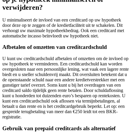
verwijderen?
U minimaliseert de invloed van een creditcard op uw hypotheek
door deze op te zeggen of de kredietfaciliteit uit te schakelen. Dit
verhoogt uw maximale hypotheekbedrag. Ook een creditcard met
automatische incasso beïnvloedt uw hypotheek niet.
Afbetalen of omzetten van creditcardschuld
U kunt uw creditcardschuld afbetalen of omzetten om de invloed op
uw hypotheek te verminderen. Een creditcardschuld kan worden
overgesloten naar een persoonlijke lening, wat vaak een lagere rente
biedt en u sneller schuldenvrij maakt. Dit oversluiten betekent dat u
de openstaande schuld naar een andere kredietverstrekker met een
gunstiger tarief overzet. Soms kunt u bij het overdragen van een
creditcard saldo tijdelijk geen rente betalen. Door schuldaflossing
kunt u honderden tot duizenden euro’s besparen op rentekosten. U
kunt een creditcardschuld ook aflossen via termijnbetalingen, al
betaalt u dan rente en is het creditcardgebruik beperkt. Let op: een
gespreide terugbetaling van meer dan €250 leidt tot een BKR-
registratie.
Gebruik van prepaid creditcards als alternatief