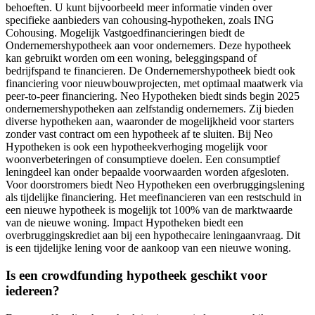
behoeften. U kunt bijvoorbeeld meer informatie vinden over
specifieke aanbieders van cohousing-hypotheken, zoals ING
Cohousing. Mogelijk Vastgoedfinancieringen biedt de
Ondernemershypotheek aan voor ondernemers. Deze hypotheek
kan gebruikt worden om een woning, beleggingspand of
bedrijfspand te financieren. De Ondernemershypotheek biedt ook
financiering voor nieuwbouwprojecten, met optimaal maatwerk via
peer-to-peer financiering. Neo Hypotheken biedt sinds begin 2025
ondernemershypotheken aan zelfstandig ondernemers. Zij bieden
diverse hypotheken aan, waaronder de mogelijkheid voor starters
zonder vast contract om een hypotheek af te sluiten. Bij Neo
Hypotheken is ook een hypotheekverhoging mogelijk voor
woonverbeteringen of consumptieve doelen. Een consumptief
leningdeel kan onder bepaalde voorwaarden worden afgesloten.
Voor doorstromers biedt Neo Hypotheken een overbruggingslening
als tijdelijke financiering. Het meefinancieren van een restschuld in
een nieuwe hypotheek is mogelijk tot 100% van de marktwaarde
van de nieuwe woning. Impact Hypotheken biedt een
overbruggingskrediet aan bij een hypothecaire leningaanvraag. Dit
is een tijdelijke lening voor de aankoop van een nieuwe woning.
Is een crowdfunding hypotheek geschikt voor
iedereen?