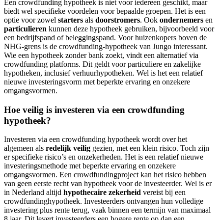
Een crowdfunding hypotheek is niet voor iedereen geschikt, maar
biedt wel specifieke voordelen voor bepaalde groepen. Het is een
optie voor zowel
starters
als
doorstromers
. Ook
ondernemers
en
particulieren
kunnen deze hypotheek gebruiken, bijvoorbeeld voor
een bedrijfspand of beleggingspand. Voor huizenkopers boven de
NHG-grens is de crowdfunding-hypotheek van Jungo interessant.
Wie een hypotheek zonder bank zoekt, vindt een alternatief via
crowdfunding platforms. Dit geldt voor particuliere en zakelijke
hypotheken, inclusief verhuurhypotheken. Wel is het een relatief
nieuwe investeringsvorm met beperkte ervaring en onzekere
omgangsvormen.
Hoe veilig is investeren via een crowdfunding
hypotheek?
Investeren via een crowdfunding hypotheek wordt over het
algemeen als
redelijk veilig
gezien, met een klein risico. Toch zijn
er specifieke risico’s en onzekerheden. Het is een relatief nieuwe
investeringsmethode met beperkte ervaring en onzekere
omgangsvormen. Een crowdfundingproject kan het risico hebben
van geen eerste recht van hypotheek voor de investeerder. Wel is er
in Nederland altijd
hypothecaire zekerheid
vereist bij een
crowdfundinghypotheek. Investeerders ontvangen hun volledige
investering plus rente terug, vaak binnen een termijn van maximaal
8 jaar. Dit levert investeerders een hogere rente op dan een