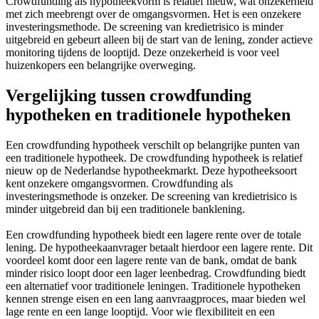
Crowdfunding als hypotheekvorm is relatief nieuw, wat onzekerheid
met zich meebrengt over de omgangsvormen. Het is een onzekere
investeringsmethode. De screening van kredietrisico is minder
uitgebreid en gebeurt alleen bij de start van de lening, zonder actieve
monitoring tijdens de looptijd. Deze onzekerheid is voor veel
huizenkopers een belangrijke overweging.
Vergelijking tussen crowdfunding
hypotheken en traditionele hypotheken
Een crowdfunding hypotheek verschilt op belangrijke punten van
een traditionele hypotheek. De crowdfunding hypotheek is relatief
nieuw op de Nederlandse hypotheekmarkt. Deze hypotheeksoort
kent onzekere omgangsvormen. Crowdfunding als
investeringsmethode is onzeker. De screening van kredietrisico is
minder uitgebreid dan bij een traditionele banklening.
Een crowdfunding hypotheek biedt een lagere rente over de totale
lening. De hypotheekaanvrager betaalt hierdoor een lagere rente. Dit
voordeel komt door een lagere rente van de bank, omdat de bank
minder risico loopt door een lager leenbedrag. Crowdfunding biedt
een alternatief voor traditionele leningen. Traditionele hypotheken
kennen strenge eisen en een lang aanvraagproces, maar bieden wel
lage rente en een lange looptijd. Voor wie flexibiliteit en een