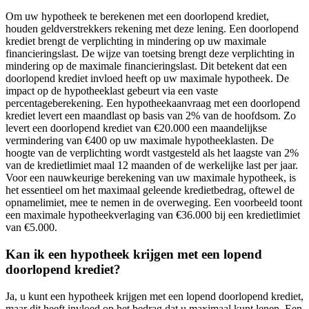
Om uw hypotheek te berekenen met een doorlopend krediet,
houden geldverstrekkers rekening met deze lening. Een doorlopend
krediet brengt de verplichting in mindering op uw maximale
financieringslast. De wijze van toetsing brengt deze verplichting in
mindering op de maximale financieringslast. Dit betekent dat een
doorlopend krediet invloed heeft op uw maximale hypotheek. De
impact op de hypotheeklast gebeurt via een vaste
percentageberekening. Een hypotheekaanvraag met een doorlopend
krediet levert een maandlast op basis van 2% van de hoofdsom. Zo
levert een doorlopend krediet van €20.000 een maandelijkse
vermindering van €400 op uw maximale hypotheeklasten. De
hoogte van de verplichting wordt vastgesteld als het laagste van 2%
van de kredietlimiet maal 12 maanden of de werkelijke last per jaar.
Voor een nauwkeurige berekening van uw maximale hypotheek, is
het essentieel om het maximaal geleende kredietbedrag, oftewel de
opnamelimiet, mee te nemen in de overweging. Een voorbeeld toont
een maximale hypotheekverlaging van €36.000 bij een kredietlimiet
van €5.000.
Kan ik een hypotheek krijgen met een lopend
doorlopend krediet?
Ja, u kunt een hypotheek krijgen met een lopend doorlopend krediet,
maar dit heeft invloed op het bedrag dat u maximaal kunt lenen. Een