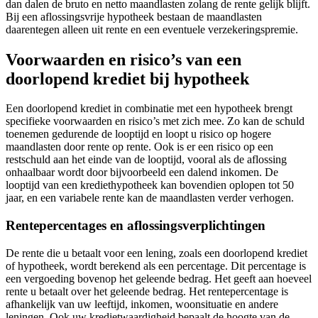
dan dalen de bruto en netto maandlasten zolang de rente gelijk blijft.
Bij een aflossingsvrije hypotheek bestaan de maandlasten
daarentegen alleen uit rente en een eventuele verzekeringspremie.
Voorwaarden en risico’s van een
doorlopend krediet bij hypotheek
Een doorlopend krediet in combinatie met een hypotheek brengt
specifieke voorwaarden en risico’s met zich mee. Zo kan de schuld
toenemen gedurende de looptijd en loopt u risico op hogere
maandlasten door rente op rente. Ook is er een risico op een
restschuld aan het einde van de looptijd, vooral als de aflossing
onhaalbaar wordt door bijvoorbeeld een dalend inkomen. De
looptijd van een krediethypotheek kan bovendien oplopen tot 50
jaar, en een variabele rente kan de maandlasten verder verhogen.
Rentepercentages en aflossingsverplichtingen
De rente die u betaalt voor een lening, zoals een doorlopend krediet
of hypotheek, wordt berekend als een percentage. Dit percentage is
een vergoeding bovenop het geleende bedrag. Het geeft aan hoeveel
rente u betaalt over het geleende bedrag. Het rentepercentage is
afhankelijk van uw leeftijd, inkomen, woonsituatie en andere
leningen. Ook uw kredietwaardigheid bepaalt de hoogte van de