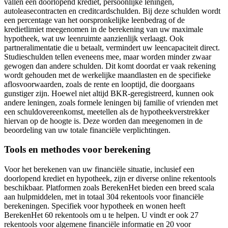
vallen een doorlopend krediet, persoonlijke leningen,
autoleasecontracten en creditcardschulden. Bij deze schulden wordt
een percentage van het oorspronkelijke leenbedrag of de
kredietlimiet meegenomen in de berekening van uw maximale
hypotheek, wat uw leenruimte aanzienlijk verlaagt. Ook
partneralimentatie die u betaalt, vermindert uw leencapaciteit direct.
Studieschulden tellen eveneens mee, maar worden minder zwaar
gewogen dan andere schulden. Dit komt doordat er vaak rekening
wordt gehouden met de werkelijke maandlasten en de specifieke
aflosvoorwaarden, zoals de rente en looptijd, die doorgaans
gunstiger zijn. Hoewel niet altijd BKR-geregistreerd, kunnen ook
andere leningen, zoals formele leningen bij familie of vrienden met
een schuldovereenkomst, meetellen als de hypotheekverstrekker
hiervan op de hoogte is. Deze worden dan meegenomen in de
beoordeling van uw totale financiële verplichtingen.
Tools en methodes voor berekening
Voor het berekenen van uw financiële situatie, inclusief een
doorlopend krediet en hypotheek, zijn er diverse online rekentools
beschikbaar. Platformen zoals BerekenHet bieden een breed scala
aan hulpmiddelen, met in totaal 304 rekentools voor financiële
berekeningen. Specifiek voor hypotheek en wonen heeft
BerekenHet 60 rekentools om u te helpen. U vindt er ook 27
rekentools voor algemene financiële informatie en 20 voor