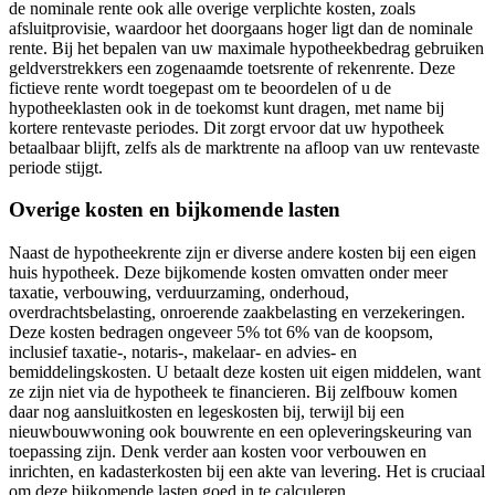
de nominale rente ook alle overige verplichte kosten, zoals
afsluitprovisie, waardoor het doorgaans hoger ligt dan de nominale
rente. Bij het bepalen van uw maximale hypotheekbedrag gebruiken
geldverstrekkers een zogenaamde toetsrente of rekenrente. Deze
fictieve rente wordt toegepast om te beoordelen of u de
hypotheeklasten ook in de toekomst kunt dragen, met name bij
kortere rentevaste periodes. Dit zorgt ervoor dat uw hypotheek
betaalbaar blijft, zelfs als de marktrente na afloop van uw rentevaste
periode stijgt.
Overige kosten en bijkomende lasten
Naast de hypotheekrente zijn er diverse andere kosten bij een eigen
huis hypotheek. Deze bijkomende kosten omvatten onder meer
taxatie, verbouwing, verduurzaming, onderhoud,
overdrachtsbelasting, onroerende zaakbelasting en verzekeringen.
Deze kosten bedragen ongeveer 5% tot 6% van de koopsom,
inclusief taxatie-, notaris-, makelaar- en advies- en
bemiddelingskosten. U betaalt deze kosten uit eigen middelen, want
ze zijn niet via de hypotheek te financieren. Bij zelfbouw komen
daar nog aansluitkosten en legeskosten bij, terwijl bij een
nieuwbouwwoning ook bouwrente en een opleveringskeuring van
toepassing zijn. Denk verder aan kosten voor verbouwen en
inrichten, en kadasterkosten bij een akte van levering. Het is cruciaal
om deze bijkomende lasten goed in te calculeren.