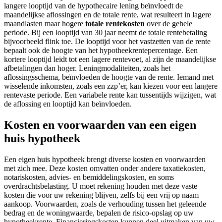
langere looptijd van de hypothecaire lening beïnvloedt de
maandelijkse aflossingen en de totale rente, wat resulteert in lagere
maandlasten maar hogere
totale rentekosten
over de gehele
periode. Bij een looptijd van 30 jaar neemt de totale rentebetaling
bijvoorbeeld flink toe. De looptijd voor het vastzetten van de rente
bepaalt ook de hoogte van het hypotheekrentepercentage. Een
kortere looptijd leidt tot een lagere rentevoet, al zijn de maandelijkse
afbetalingen dan hoger. Leningmodaliteiten, zoals het
aflossingsschema, beïnvloeden de hoogte van de rente. Iemand met
wisselende inkomsten, zoals een zzp’er, kan kiezen voor een langere
rentevaste periode. Een variabele rente kan tussentijds wijzigen, wat
de aflossing en looptijd kan beïnvloeden.
Kosten en voorwaarden van een eigen
huis hypotheek
Een eigen huis hypotheek brengt diverse kosten en voorwaarden
met zich mee. Deze kosten omvatten onder andere taxatiekosten,
notariskosten, advies- en bemiddelingskosten, en soms
overdrachtsbelasting. U moet rekening houden met deze vaste
kosten die voor uw rekening blijven, zelfs bij een vrij op naam
aankoop. Voorwaarden, zoals de verhouding tussen het geleende
bedrag en de woningwaarde, bepalen de risico-opslag op uw
hypotheekrente. Financieringskosten kunnen deel uitmaken van uw