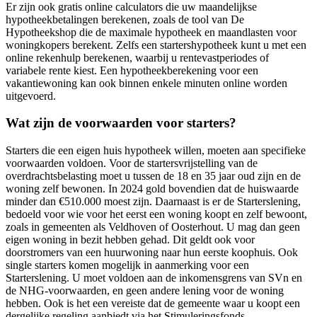
Er zijn ook gratis online calculators die uw maandelijkse
hypotheekbetalingen berekenen, zoals de tool van De
Hypotheekshop die de maximale hypotheek en maandlasten voor
woningkopers berekent. Zelfs een startershypotheek kunt u met een
online rekenhulp berekenen, waarbij u rentevastperiodes of
variabele rente kiest. Een hypotheekberekening voor een
vakantiewoning kan ook binnen enkele minuten online worden
uitgevoerd.
Wat zijn de voorwaarden voor starters?
Starters die een eigen huis hypotheek willen, moeten aan specifieke
voorwaarden voldoen. Voor de startersvrijstelling van de
overdrachtsbelasting moet u tussen de 18 en 35 jaar oud zijn en de
woning zelf bewonen. In 2024 gold bovendien dat de huiswaarde
minder dan €510.000 moest zijn. Daarnaast is er de Starterslening,
bedoeld voor wie voor het eerst een woning koopt en zelf bewoont,
zoals in gemeenten als Veldhoven of Oosterhout. U mag dan geen
eigen woning in bezit hebben gehad. Dit geldt ook voor
doorstromers van een huurwoning naar hun eerste koophuis. Ook
single starters komen mogelijk in aanmerking voor een
Starterslening. U moet voldoen aan de inkomensgrens van SVn en
de NHG-voorwaarden, en geen andere lening voor de woning
hebben. Ook is het een vereiste dat de gemeente waar u koopt een
dergelijke regeling aanbiedt via het Stimuleringsfonds