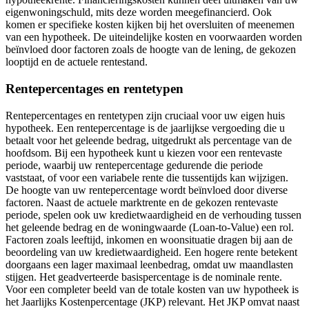
eigenwoningschuld, mits deze worden meegefinancierd. Ook
komen er specifieke kosten kijken bij het oversluiten of meenemen
van een hypotheek. De uiteindelijke kosten en voorwaarden worden
beïnvloed door factoren zoals de hoogte van de lening, de gekozen
looptijd en de actuele rentestand.
Rentepercentages en rentetypen
Rentepercentages en rentetypen zijn cruciaal voor uw eigen huis
hypotheek. Een rentepercentage is de jaarlijkse vergoeding die u
betaalt voor het geleende bedrag, uitgedrukt als percentage van de
hoofdsom. Bij een hypotheek kunt u kiezen voor een rentevaste
periode, waarbij uw rentepercentage gedurende die periode
vaststaat, of voor een variabele rente die tussentijds kan wijzigen.
De hoogte van uw rentepercentage wordt beïnvloed door diverse
factoren. Naast de actuele marktrente en de gekozen rentevaste
periode, spelen ook uw kredietwaardigheid en de verhouding tussen
het geleende bedrag en de woningwaarde (Loan-to-Value) een rol.
Factoren zoals leeftijd, inkomen en woonsituatie dragen bij aan de
beoordeling van uw kredietwaardigheid. Een hogere rente betekent
doorgaans een lager maximaal leenbedrag, omdat uw maandlasten
stijgen. Het geadverteerde basispercentage is de nominale rente.
Voor een completer beeld van de totale kosten van uw hypotheek is
het Jaarlijks Kostenpercentage (JKP) relevant. Het JKP omvat naast