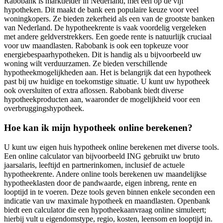
Rabobank is marktleider in Nederland, met één op de vijf
hypotheken. Dit maakt de bank een populaire keuze voor veel
woningkopers. Ze bieden zekerheid als een van de grootste banken
van Nederland. De hypotheekrente is vaak voordelig vergeleken
met andere geldverstrekkers. Een goede rente is natuurlijk cruciaal
voor uw maandlasten. Rabobank is ook een topkeuze voor
energiebespaarhypotheken. Dit is handig als u bijvoorbeeld uw
woning wilt verduurzamen. Ze bieden verschillende
hypotheekmogelijkheden aan. Het is belangrijk dat een hypotheek
past bij uw huidige en toekomstige situatie. U kunt uw hypotheek
ook oversluiten of extra aflossen. Rabobank biedt diverse
hypotheekproducten aan, waaronder de mogelijkheid voor een
overbruggingshypotheek.
Hoe kan ik mijn hypotheek online berekenen?
U kunt uw eigen huis hypotheek online berekenen met diverse tools.
Een online calculator van bijvoorbeeld ING gebruikt uw bruto
jaarsalaris, leeftijd en partnerinkomen, inclusief de actuele
hypotheekrente. Andere online tools berekenen uw maandelijkse
hypotheeklasten door de pandwaarde, eigen inbreng, rente en
looptijd in te voeren. Deze tools geven binnen enkele seconden een
indicatie van uw maximale hypotheek en maandlasten. Openbank
biedt een calculator die een hypotheekaanvraag online simuleert;
hierbij vult u eigendomstype, regio, kosten, leensom en looptijd in.