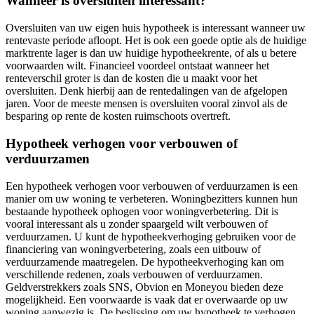
Wanneer is oversluiten interessant?
Oversluiten van uw eigen huis hypotheek is interessant wanneer uw
rentevaste periode afloopt. Het is ook een goede optie als de huidige
marktrente lager is dan uw huidige hypotheekrente, of als u betere
voorwaarden wilt. Financieel voordeel ontstaat wanneer het
renteverschil groter is dan de kosten die u maakt voor het
oversluiten. Denk hierbij aan de rentedalingen van de afgelopen
jaren. Voor de meeste mensen is oversluiten vooral zinvol als de
besparing op rente de kosten ruimschoots overtreft.
Hypotheek verhogen voor verbouwen of
verduurzamen
Een hypotheek verhogen voor verbouwen of verduurzamen is een
manier om uw woning te verbeteren. Woningbezitters kunnen hun
bestaande hypotheek ophogen voor woningverbetering. Dit is
vooral interessant als u zonder spaargeld wilt verbouwen of
verduurzamen. U kunt de hypotheekverhoging gebruiken voor de
financiering van woningverbetering, zoals een uitbouw of
verduurzamende maatregelen. De hypotheekverhoging kan om
verschillende redenen, zoals verbouwen of verduurzamen.
Geldverstrekkers zoals SNS, Obvion en Moneyou bieden deze
mogelijkheid. Een voorwaarde is vaak dat er overwaarde op uw
woning aanwezig is. De beslissing om uw hypotheek te verhogen