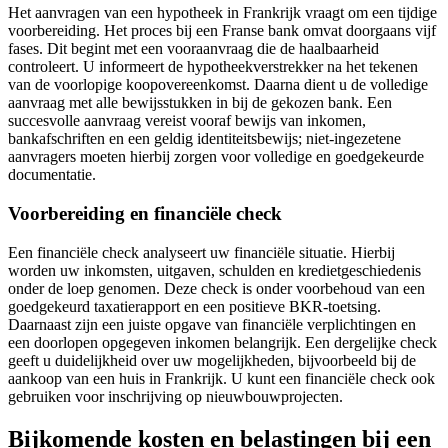
Het aanvragen van een hypotheek in Frankrijk vraagt om een tijdige
voorbereiding. Het proces bij een Franse bank omvat doorgaans vijf
fases. Dit begint met een vooraanvraag die de haalbaarheid
controleert. U informeert de hypotheekverstrekker na het tekenen
van de voorlopige koopovereenkomst. Daarna dient u de volledige
aanvraag met alle bewijsstukken in bij de gekozen bank. Een
succesvolle aanvraag vereist vooraf bewijs van inkomen,
bankafschriften en een geldig identiteitsbewijs; niet-ingezetene
aanvragers moeten hierbij zorgen voor volledige en goedgekeurde
documentatie.
Voorbereiding en financiële check
Een financiële check analyseert uw financiële situatie. Hierbij
worden uw inkomsten, uitgaven, schulden en kredietgeschiedenis
onder de loep genomen. Deze check is onder voorbehoud van een
goedgekeurd taxatierapport en een positieve BKR-toetsing.
Daarnaast zijn een juiste opgave van financiële verplichtingen en
een doorlopen opgegeven inkomen belangrijk. Een dergelijke check
geeft u duidelijkheid over uw mogelijkheden, bijvoorbeeld bij de
aankoop van een huis in Frankrijk. U kunt een financiële check ook
gebruiken voor inschrijving op nieuwbouwprojecten.
Bijkomende kosten en belastingen bij een