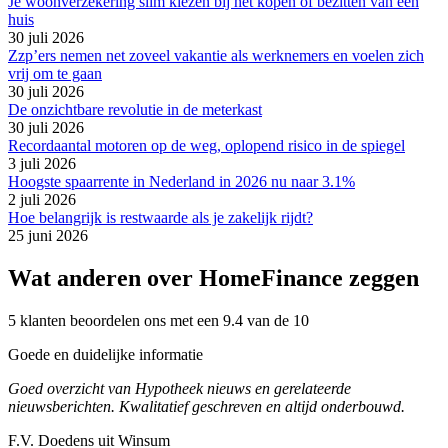
Je woonverzekering slim kiezen bij het kopen of bezitten van een
huis
30 juli 2026
Zzp’ers nemen net zoveel vakantie als werknemers en voelen zich
vrij om te gaan
30 juli 2026
De onzichtbare revolutie in de meterkast
30 juli 2026
Recordaantal motoren op de weg, oplopend risico in de spiegel
3 juli 2026
Hoogste spaarrente in Nederland in 2026 nu naar 3.1%
2 juli 2026
Hoe belangrijk is restwaarde als je zakelijk rijdt?
25 juni 2026
Wat anderen over HomeFinance zeggen
5 klanten beoordelen ons met een 9.4 van de 10
Goede en duidelijke informatie
Goed overzicht van Hypotheek nieuws en gerelateerde
nieuwsberichten. Kwalitatief geschreven en altijd onderbouwd.
F.V. Doedens uit Winsum