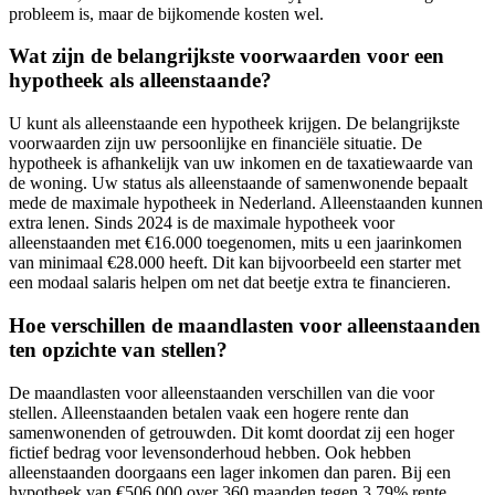
probleem is, maar de bijkomende kosten wel.
Wat zijn de belangrijkste voorwaarden voor een
hypotheek als alleenstaande?
U kunt als alleenstaande een hypotheek krijgen. De belangrijkste
voorwaarden zijn uw persoonlijke en financiële situatie. De
hypotheek is afhankelijk van uw inkomen en de taxatiewaarde van
de woning. Uw status als alleenstaande of samenwonende bepaalt
mede de maximale hypotheek in Nederland. Alleenstaanden kunnen
extra lenen. Sinds 2024 is de maximale hypotheek voor
alleenstaanden met €16.000 toegenomen, mits u een jaarinkomen
van minimaal €28.000 heeft. Dit kan bijvoorbeeld een starter met
een modaal salaris helpen om net dat beetje extra te financieren.
Hoe verschillen de maandlasten voor alleenstaanden
ten opzichte van stellen?
De maandlasten voor alleenstaanden verschillen van die voor
stellen. Alleenstaanden betalen vaak een hogere rente dan
samenwonenden of getrouwden. Dit komt doordat zij een hoger
fictief bedrag voor levensonderhoud hebben. Ook hebben
alleenstaanden doorgaans een lager inkomen dan paren. Bij een
hypotheek van €506.000 over 360 maanden tegen 3,79% rente