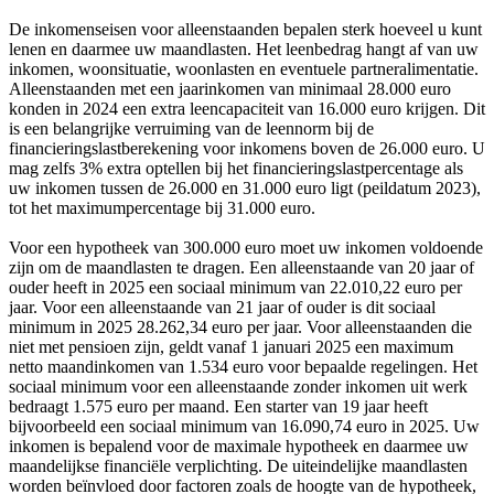
De inkomenseisen voor alleenstaanden bepalen sterk hoeveel u kunt
lenen en daarmee uw maandlasten. Het leenbedrag hangt af van uw
inkomen, woonsituatie, woonlasten en eventuele partneralimentatie.
Alleenstaanden met een jaarinkomen van minimaal 28.000 euro
konden in 2024 een extra leencapaciteit van 16.000 euro krijgen. Dit
is een belangrijke verruiming van de leennorm bij de
financieringslastberekening voor inkomens boven de 26.000 euro. U
mag zelfs 3% extra optellen bij het financieringslastpercentage als
uw inkomen tussen de 26.000 en 31.000 euro ligt (peildatum 2023),
tot het maximumpercentage bij 31.000 euro.
Voor een hypotheek van 300.000 euro moet uw inkomen voldoende
zijn om de maandlasten te dragen. Een alleenstaande van 20 jaar of
ouder heeft in 2025 een sociaal minimum van 22.010,22 euro per
jaar. Voor een alleenstaande van 21 jaar of ouder is dit sociaal
minimum in 2025 28.262,34 euro per jaar. Voor alleenstaanden die
niet met pensioen zijn, geldt vanaf 1 januari 2025 een maximum
netto maandinkomen van 1.534 euro voor bepaalde regelingen. Het
sociaal minimum voor een alleenstaande zonder inkomen uit werk
bedraagt 1.575 euro per maand. Een starter van 19 jaar heeft
bijvoorbeeld een sociaal minimum van 16.090,74 euro in 2025. Uw
inkomen is bepalend voor de maximale hypotheek en daarmee uw
maandelijkse financiële verplichting. De uiteindelijke maandlasten
worden beïnvloed door factoren zoals de hoogte van de hypotheek,