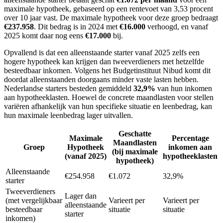
maximale hypotheek, gebaseerd op een rentevoet van 3,53 procent
over 10 jaar vast. De maximale hypotheek voor deze groep bedraagt
€237.958
. Dit bedrag is in 2024 met
€16.000
verhoogd, en vanaf
2025 komt daar nog eens
€17.000
bij.
Opvallend is dat een alleenstaande starter vanaf 2025 zelfs een
hogere hypotheek kan krijgen dan tweeverdieners met hetzelfde
besteedbaar inkomen. Volgens het Budgetinstituut Nibud komt dit
doordat alleenstaanden doorgaans minder vaste lasten hebben.
Nederlandse starters besteden gemiddeld
32,9%
van hun inkomen
aan hypotheeklasten. Hoewel de concrete maandlasten voor stellen
variëren afhankelijk van hun specifieke situatie en leenbedrag, kan
hun maximale leenbedrag lager uitvallen.
Geschatte
Maximale
Percentage
Maandlasten
Groep
Hypotheek
inkomen aan
(bij maximale
(vanaf 2025)
hypotheeklasten
hypotheek)
Alleenstaande
€254.958
€1.072
32,9%
starter
Tweeverdieners
Lager dan
(met vergelijkbaar
Varieert per
Varieert per
alleenstaande
besteedbaar
situatie
situatie
starter
inkomen)