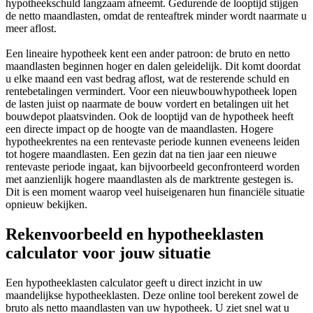
hypotheekschuld langzaam afneemt. Gedurende de looptijd stijgen
de netto maandlasten, omdat de renteaftrek minder wordt naarmate u
meer aflost.
Een lineaire hypotheek kent een ander patroon: de bruto en netto
maandlasten beginnen hoger en dalen geleidelijk. Dit komt doordat
u elke maand een vast bedrag aflost, wat de resterende schuld en
rentebetalingen vermindert. Voor een nieuwbouwhypotheek lopen
de lasten juist op naarmate de bouw vordert en betalingen uit het
bouwdepot plaatsvinden. Ook de looptijd van de hypotheek heeft
een directe impact op de hoogte van de maandlasten. Hogere
hypotheekrentes na een rentevaste periode kunnen eveneens leiden
tot hogere maandlasten. Een gezin dat na tien jaar een nieuwe
rentevaste periode ingaat, kan bijvoorbeeld geconfronteerd worden
met aanzienlijk hogere maandlasten als de marktrente gestegen is.
Dit is een moment waarop veel huiseigenaren hun financiële situatie
opnieuw bekijken.
Rekenvoorbeeld en hypotheeklasten
calculator voor jouw situatie
Een hypotheeklasten calculator geeft u direct inzicht in uw
maandelijkse hypotheeklasten. Deze online tool berekent zowel de
bruto als netto maandlasten van uw hypotheek. U ziet snel wat u