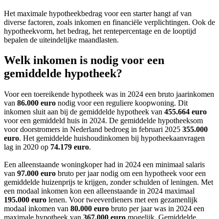
Het maximale hypotheekbedrag voor een starter hangt af van
diverse factoren, zoals inkomen en financiële verplichtingen. Ook de
hypotheekvorm, het bedrag, het rentepercentage en de looptijd
bepalen de uiteindelijke maandlasten.
Welk inkomen is nodig voor een
gemiddelde hypotheek?
Voor een toereikende hypotheek was in 2024 een bruto jaarinkomen
van
86.000 euro
nodig voor een reguliere koopwoning. Dit
inkomen sluit aan bij de gemiddelde hypotheek van
455.664 euro
voor een gemiddeld huis in 2024. De gemiddelde hypotheeksom
voor doorstromers in Nederland bedroeg in februari 2025
355.000
euro
. Het gemiddelde huishoudinkomen bij hypotheekaanvragen
lag in 2020 op
74.179 euro
.
Een alleenstaande woningkoper had in 2024 een minimaal salaris
van
97.000 euro
bruto per jaar nodig om een hypotheek voor een
gemiddelde huizenprijs te krijgen, zonder schulden of leningen. Met
een modaal inkomen kon een alleenstaande in 2024 maximaal
195.000 euro
lenen. Voor tweeverdieners met een gezamenlijk
modaal inkomen van
80.000 euro
bruto per jaar was in 2024 een
maximale hypotheek van
367.000 euro
mogelijk. Gemiddelde