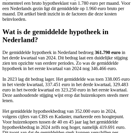
momenteel een bruto hypotheeklast van 1.780 euro per maand. Voor
een Nederlands gezin ligt dit gemiddelde op 1.960 euro bruto per
maand. Dit artikel biedt inzicht in de factoren die deze kosten
beïnvloeden.
Wat is de gemiddelde hypotheek in
Nederland?
De gemiddelde hypotheek in Nederland bedroeg
361.790 euro
in
het derde kwartaal van 2024. Dit bedrag laat een duidelijke stijging
zien ten opzichte van eerdere periodes. Zo was de gemiddelde
hypotheek in het eerste kwartaal van 2024 nog 346.466 euro.
In 2023 lag dit bedrag lager. Het gemiddelde was toen 338.005 euro
in het vierde kwartaal, 337.451 euro in het derde kwartaal, 329.483
euro in het tweede kwartaal en 323.250 euro in het eerste kwartaal.
Deze aanhoudende stijging wijst erop dat huizenkopers steeds meer
lenen.
Het gemiddelde hypotheekbedrag van 352.000 euro in 2024,
volgens cijfers van CBS en Kadaster, markeerde een hoogtepunt.
Voor huizenkopers tussen de 40 en 45 jaar lag het gemiddelde
hypotheekbedrag in 2024 zelfs nog hoger, namelijk 419.691 euro.
Dit toont aan dat de gemiddelden sterk kunnen verschillen per