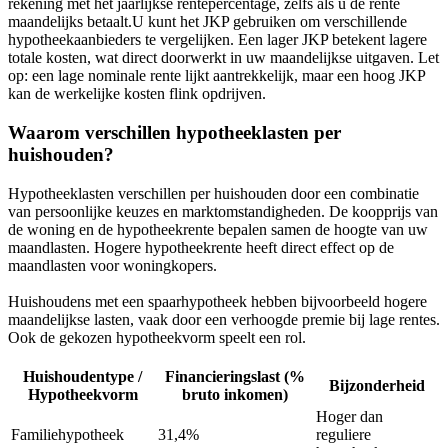
rekening met het jaarlijkse rentepercentage, zelfs als u de rente
maandelijks betaalt.U kunt het JKP gebruiken om verschillende
hypotheekaanbieders te vergelijken. Een lager JKP betekent lagere
totale kosten, wat direct doorwerkt in uw maandelijkse uitgaven. Let
op: een lage nominale rente lijkt aantrekkelijk, maar een hoog JKP
kan de werkelijke kosten flink opdrijven.
Waarom verschillen hypotheeklasten per
huishouden?
Hypotheeklasten verschillen per huishouden door een combinatie
van persoonlijke keuzes en marktomstandigheden. De koopprijs van
de woning en de hypotheekrente bepalen samen de hoogte van uw
maandlasten. Hogere hypotheekrente heeft direct effect op de
maandlasten voor woningkopers.
Huishoudens met een spaarhypotheek hebben bijvoorbeeld hogere
maandelijkse lasten, vaak door een verhoogde premie bij lage rentes.
Ook de gekozen hypotheekvorm speelt een rol.
Huishoudentype /
Financieringslast (%
Bijzonderheid
Hypotheekvorm
bruto inkomen)
Hoger dan
Familiehypotheek
31,4%
reguliere