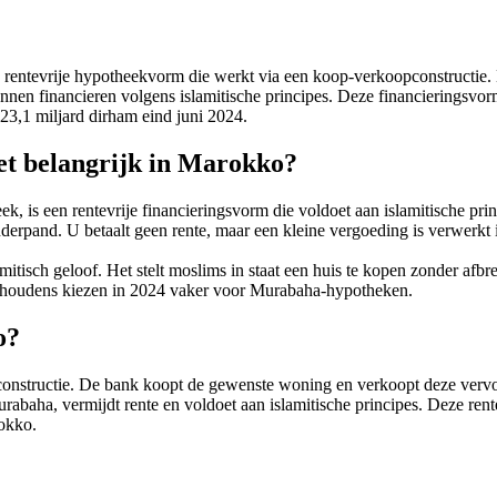
entevrije hypotheekvorm die werkt via een koop-verkoopconstructie. D
nen financieren volgens islamitische principes. Deze financieringsvorm
 23,1 miljard dirham eind juni 2024.
et belangrijk in Marokko?
k, is een rentevrije financieringsvorm die voldoet aan islamitische pr
derpand. U betaalt geen rente, maar een kleine vergoeding is verwerkt
isch geloof. Het stelt moslims in staat een huis te kopen zonder afbre
shoudens kiezen in 2024 vaker voor Murabaha-hypotheken.
o?
onstructie. De bank koopt de gewenste woning en verkoopt deze vervo
baha, vermijdt rente en voldoet aan islamitische principes. Deze rent
okko.