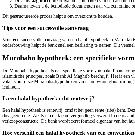
De aanvraagprocedure omvat het aanmaken van een account en h
Daarna levert u de benodigde documenten aan via een online om
Dit gestructureerde proces helpt u om overzicht te houden.
Tips voor een succesvolle aanvraag
Voor een succesvolle aanvraag van een halal hypotheek in Marokko is e
onderbouwing helpt de bank snel een beslissing te nemen. Dit versnel
Murabaha hypotheek: een specifieke vorm 
De Murabaha hypotheek is een specifieke vorm van halal financiering
islamitische principes, zoals Bank Al-Maghrib beschrijft. Het is ee
vaker voor deze Murabaha-hypotheken voor hun woningfinanciering. 
leningen.
Is een halal hypotheek echt rentevrij?
Een halal hypotheek is rentevrij, omdat het geen rente (riba) kent. De
dus geen rente. Wel is er een kleine vergoeding verwerkt in de maan
verkoopconstructie. De bank wordt eerst formeel eigenaar van het hu
Hoe verschilt een halal hypotheek van een conventio