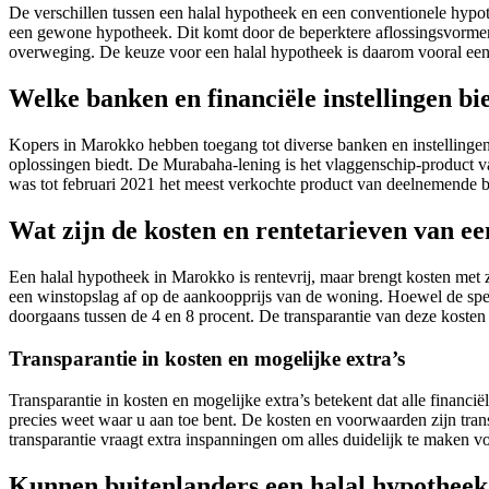
De verschillen tussen een halal hypotheek en een conventionele hypo
een gewone hypotheek. Dit komt door de beperktere aflossingsvormen e
overweging. De keuze voor een halal hypotheek is daarom vooral een
Welke banken en financiële instellingen b
Kopers in Marokko hebben toegang tot diverse banken en instellingen d
oplossingen biedt. De Murabaha-lening is het vlaggenschip-produc
was tot februari 2021 het meest verkochte product van deelnemende
Wat zijn de kosten en rentetarieven van e
Een halal hypotheek in Marokko is rentevrij, maar brengt kosten met
een winstopslag af op de aankoopprijs van de woning. Hoewel de speci
doorgaans tussen de 4 en 8 procent. De transparantie van deze kosten
Transparantie in kosten en mogelijke extra’s
Transparantie in kosten en mogelijke extra’s betekent dat alle financi
precies weet waar u aan toe bent. De kosten en voorwaarden zijn tran
transparantie vraagt extra inspanningen om alles duidelijk te maken vo
Kunnen buitenlanders een halal hypotheek