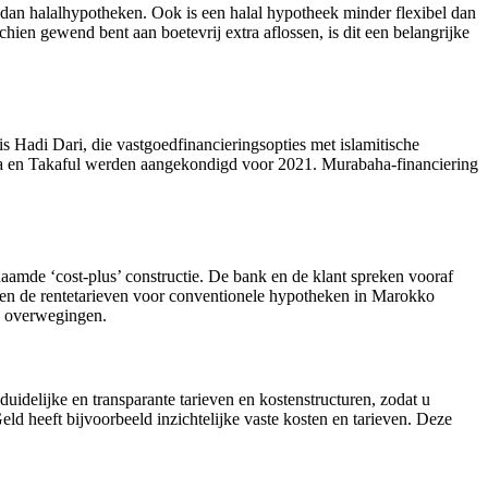
 dan halalhypotheken. Ook is een halal hypotheek minder flexibel dan
ien gewend bent aan boetevrij extra aflossen, is dit een belangrijke
s Hadi Dari, die vastgoedfinancieringsopties met islamitische
a en Takaful werden aangekondigd voor 2021. Murabaha-financiering
amde ‘cost-plus’ constructie. De bank en de klant spreken vooraf
ëren de rentetarieven voor conventionele hypotheken in Marokko
ke overwegingen.
duidelijke en transparante tarieven en kostenstructuren, zodat u
d heeft bijvoorbeeld inzichtelijke vaste kosten en tarieven. Deze