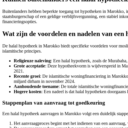
Buitenlanders hebben beperkte toegang tot hypotheken in Marokko, i
staatsburgerschap of een geldige verblijfsvergunning, een stabiel in
financieringsopties.
Wat zijn de voordelen en nadelen van een
De halal hypotheek in Marokko biedt specifieke voordelen voor moslim
islamitische principes.
Religieuze naleving
: Een halal hypotheek, zoals de Murabaha,
Grote acceptatie
: Deze hypotheekvorm is wijdverspreid in Ma
2021.
Recente groei
: De islamitische woningfinanciering in Marokko
miljard dirham in november 2024.
Aanhoudende toename
: De totale islamitische woningfinancie
Hogere kosten
: Een nadeel is dat halal hypotheken doorgaan
Stappenplan van aanvraag tot goedkeuring
Een halal hypotheek aanvragen in Marokko volgt een duidelijk stapp
Het aanvraagproces begint met het indienen van een aanvraag, v