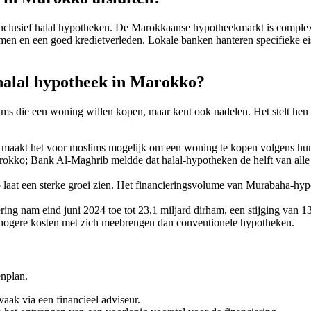
nclusief halal hypotheken. De Marokkaanse hypotheekmarkt is complex
komen en een goed kredietverleden. Lokale banken hanteren specifieke e
 halal hypotheek in Marokko?
s die een woning willen kopen, maar kent ook nadelen. Het stelt hen in 
 maakt het voor moslims mogelijk om een woning te kopen volgens hun g
rokko; Bank Al-Maghrib meldde dat halal-hypotheken de helft van alle
 laat een sterke groei zien. Het financieringsvolume van Murabaha-hy
ring nam eind juni 2024 toe tot 23,1 miljard dirham, een stijging van 13
s hogere kosten met zich meebrengen dan conventionele hypotheken.
enplan.
aak via een financieel adviseur.