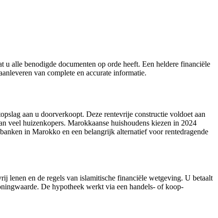
dat u alle benodigde documenten op orde heeft. Een heldere financiële
 aanleveren van complete en accurate informatie.
pslag aan u doorverkoopt. Deze rentevrije constructie voldoet aan
r van veel huizenkopers. Marokkaanse huishoudens kiezen in 2024
anken in Marokko en een belangrijk alternatief voor rentedragende
rij lenen en de regels van islamitische financiële wetgeving. U betaalt
woningwaarde. De hypotheek werkt via een handels- of koop-