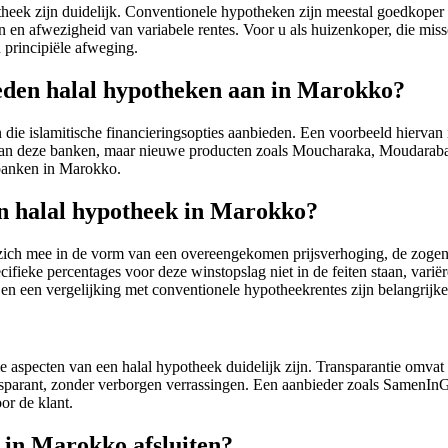
theek zijn duidelijk. Conventionele hypotheken zijn meestal goedkoper
n afwezigheid van variabele rentes. Voor u als huizenkoper, die missch
 principiële afweging.
ieden halal hypotheken aan in Marokko?
ie islamitische financieringsopties aanbieden. Een voorbeeld hiervan i
t van deze banken, maar nieuwe producten zoals Moucharaka, Moudarab
 banken in Marokko.
en halal hypotheek in Marokko?
 zich mee in de vorm van een overeengekomen prijsverhoging, de zogena
fieke percentages voor deze winstopslag niet in de feiten staan, vari
 en een vergelijking met conventionele hypotheekrentes zijn belangrij
ële aspecten van een halal hypotheek duidelijk zijn. Transparantie omvat 
sparant, zonder verborgen verrassingen. Een aanbieder zoals SamenInGel
or de klant.
 in Marokko afsluiten?