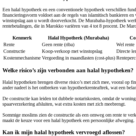
Een halal hypotheek en een conventionele hypotheek verschillen funda
financieringsvorm voldoet aan de regels van islamitisch bankieren en
winstopslag aan u wordt doorverkocht. De Murabaha-hypotheek werkt 
rentebetalingen, die in Marokko variëren van 4 tot 8 procent. De Ma
Kenmerk
Halal Hypotheek (Murabaha)
Co
Rente
Geen rente (riba)
Wel rente
Constructie
Koop-verkoop met winstopslag
Directe le
Kostenmechanisme
Vergoeding in maandlasten (cost-plus)
Renteperc
Welke risico’s zijn verbonden aan halal hypotheken?
Halal hypotheken brengen diverse risico’s met zich mee, vooral op fin
ander nadeel is het ontbreken van hypotheekrenteaftrek, wat een bela
De constructie kan leiden tot dubbele notariskosten, omdat de woning
spaarverzekering afsluiten, wat extra kosten met zich meebrengt.
Sommige moslims zien de constructie als een omweg om rente te verkri
maakt de keuze voor een halal hypotheek een persoonlijke afweging.
Kan ik mijn halal hypotheek vervroegd aflossen?