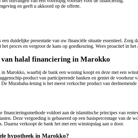
et ontvangen van een voorlopig voorstel voor de financiering.
geving en geeft u akkoord op de offerte.
en duidelijke presentatie van uw financiële situatie essentieel. Zorg 
t het proces en vergroot de kans op goedkeuring. Wees proactief in het
van halal financiering in Marokko
 in Marokko, waarbij de bank een woning koopt en deze met een winsto
n vlaggenschip-product van participerende banken en geniet de voorkeu
De Murabaha-lening is het meest verkochte product van deelnemende b
ze financieringsmethode voldoet aan de islamitische principes van rentev
dlasten. Deze vergoeding is gebaseerd op een basispercentage van de 
is. Daarna verkoopt de bank het met een winstopslag aan u door.
nele hypotheek in Marokko?