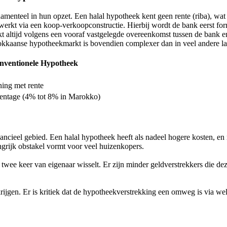
menteel in hun opzet. Een halal hypotheek kent geen rente (riba), wat 
 werkt via een koop-verkoopconstructie. Hierbij wordt de bank eerst fo
altijd volgens een vooraf vastgelegde overeenkomst tussen de bank e
rokkaanse hypotheekmarkt is bovendien complexer dan in veel andere l
nventionele Hypotheek
ning met rente
entage (4% tot 8% in Marokko)
ancieel gebied. Een halal hypotheek heeft als nadeel hogere kosten, en 
ngrijk obstakel vormt voor veel huizenkopers.
 twee keer van eigenaar wisselt. Er zijn minder geldverstrekkers die 
jgen. Er is kritiek dat de hypotheekverstrekking een omweg is via welk