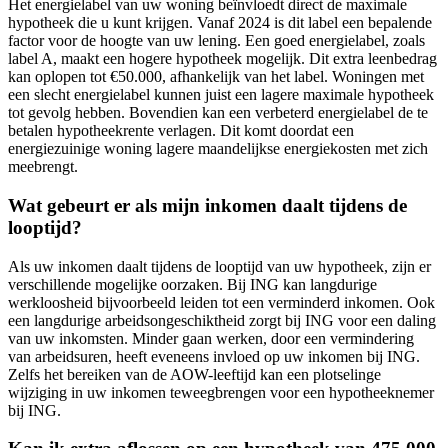
Het energielabel van uw woning beïnvloedt direct de maximale
hypotheek die u kunt krijgen. Vanaf 2024 is dit label een bepalende
factor voor de hoogte van uw lening. Een goed energielabel, zoals
label A, maakt een hogere hypotheek mogelijk. Dit extra leenbedrag
kan oplopen tot €50.000, afhankelijk van het label. Woningen met
een slecht energielabel kunnen juist een lagere maximale hypotheek
tot gevolg hebben. Bovendien kan een verbeterd energielabel de te
betalen hypotheekrente verlagen. Dit komt doordat een
energiezuinige woning lagere maandelijkse energiekosten met zich
meebrengt.
Wat gebeurt er als mijn inkomen daalt tijdens de
looptijd?
Als uw inkomen daalt tijdens de looptijd van uw hypotheek, zijn er
verschillende mogelijke oorzaken. Bij ING kan langdurige
werkloosheid bijvoorbeeld leiden tot een verminderd inkomen. Ook
een langdurige arbeidsongeschiktheid zorgt bij ING voor een daling
van uw inkomsten. Minder gaan werken, door een vermindering
van arbeidsuren, heeft eveneens invloed op uw inkomen bij ING.
Zelfs het bereiken van de AOW-leeftijd kan een plotselinge
wijziging in uw inkomen teweegbrengen voor een hypotheeknemer
bij ING.