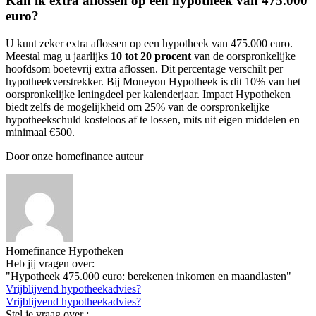
Kan ik extra aflossen op een hypotheek van 475.000
euro?
U kunt zeker extra aflossen op een hypotheek van 475.000 euro.
Meestal mag u jaarlijks
10 tot 20 procent
van de oorspronkelijke
hoofdsom boetevrij extra aflossen. Dit percentage verschilt per
hypotheekverstrekker. Bij Moneyou Hypotheek is dit 10% van het
oorspronkelijke leningdeel per kalenderjaar. Impact Hypotheken
biedt zelfs de mogelijkheid om 25% van de oorspronkelijke
hypotheekschuld kosteloos af te lossen, mits uit eigen middelen en
minimaal €500.
Door onze homefinance auteur
Homefinance Hypotheken
Heb jij vragen over:
"Hypotheek 475.000 euro: berekenen inkomen en maandlasten"
Vrijblijvend hypotheekadvies?
Vrijblijvend hypotheekadvies?
Stel je vraag over :