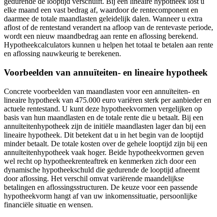
gedurende de looptijd verschuift. Bij een lineaire hypotheek lost u
elke maand een vast bedrag af, waardoor de rentecomponent en
daarmee de totale maandlasten geleidelijk dalen. Wanneer u extra
aflost of de rentestand verandert na afloop van de rentevaste periode,
wordt een nieuw maandbedrag aan rente en aflossing berekend.
Hypotheekcalculators kunnen u helpen het totaal te betalen aan rente
en aflossing nauwkeurig te berekenen.
Voorbeelden van annuïteiten- en lineaire hypotheek
Concrete voorbeelden van maandlasten voor een annuïteiten- en
lineaire hypotheek van 475.000 euro variëren sterk per aanbieder en
actuele rentestand. U kunt deze hypotheekvormen vergelijken op
basis van hun maandlasten en de totale rente die u betaalt. Bij een
annuïteitenhypotheek zijn de initiële maandlasten lager dan bij een
lineaire hypotheek. Dit betekent dat u in het begin van de looptijd
minder betaalt. De totale kosten over de gehele looptijd zijn bij een
annuïteitenhypotheek vaak hoger. Beide hypotheekvormen geven
wel recht op hypotheekrenteaftrek en kenmerken zich door een
dynamische hypotheekschuld die gedurende de looptijd afneemt
door aflossing. Het verschil omvat variërende maandelijkse
betalingen en aflossingsstructuren. De keuze voor een passende
hypotheekvorm hangt af van uw inkomenssituatie, persoonlijke
financiële situatie en wensen.