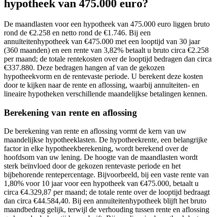
hypotheek van 475.000 euro?
De maandlasten voor een hypotheek van 475.000 euro liggen bruto
rond de €2.258 en netto rond de €1.746. Bij een
annuïteitenhypotheek van €475.000 met een looptijd van 30 jaar
(360 maanden) en een rente van 3,82% betaalt u bruto circa €2.258
per maand; de totale rentekosten over de looptijd bedragen dan circa
€337.880. Deze bedragen hangen af van de gekozen
hypotheekvorm en de rentevaste periode. U berekent deze kosten
door te kijken naar de rente en aflossing, waarbij annuïteiten- en
lineaire hypotheken verschillende maandelijkse betalingen kennen.
Berekening van rente en aflossing
De berekening van rente en aflossing vormt de kern van uw
maandelijkse hypotheeklasten. De hypotheekrente, een belangrijke
factor in elke hypotheekberekening, wordt berekend over de
hoofdsom van uw lening. De hoogte van de maandlasten wordt
sterk beïnvloed door de gekozen rentevaste periode en het
bijbehorende rentepercentage. Bijvoorbeeld, bij een vaste rente van
1,80% voor 10 jaar voor een hypotheek van €475.000, betaalt u
circa €4.329,87 per maand; de totale rente over de looptijd bedraagt
dan circa €44.584,40. Bij een annuïteitenhypotheek blijft het bruto
maandbedrag gelijk, terwijl de verhouding tussen rente en aflossing