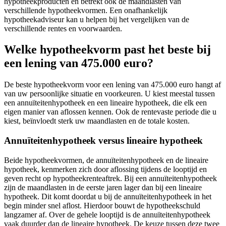
hypotheekproducten en betrekt ook de maandlasten van
verschillende hypotheekvormen. Een onafhankelijk
hypotheekadviseur kan u helpen bij het vergelijken van de
verschillende rentes en voorwaarden.
Welke hypotheekvorm past het beste bij
een lening van 475.000 euro?
De beste hypotheekvorm voor een lening van 475.000 euro hangt af
van uw persoonlijke situatie en voorkeuren. U kiest meestal tussen
een annuïteitenhypotheek en een lineaire hypotheek, die elk een
eigen manier van aflossen kennen. Ook de rentevaste periode die u
kiest, beïnvloedt sterk uw maandlasten en de totale kosten.
Annuïteitenhypotheek versus lineaire hypotheek
Beide hypotheekvormen, de annuïteitenhypotheek en de lineaire
hypotheek, kenmerken zich door aflossing tijdens de looptijd en
geven recht op hypotheekrenteaftrek. Bij een annuïteitenhypotheek
zijn de maandlasten in de eerste jaren lager dan bij een lineaire
hypotheek. Dit komt doordat u bij de annuïteitenhypotheek in het
begin minder snel aflost. Hierdoor bouwt de hypotheekschuld
langzamer af. Over de gehele looptijd is de annuïteitenhypotheek
vaak duurder dan de lineaire hypotheek. De keuze tussen deze twee