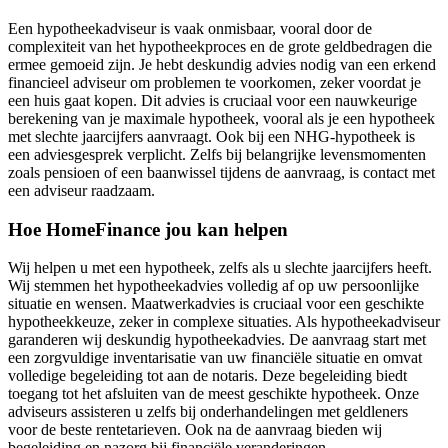
Een hypotheekadviseur is vaak onmisbaar, vooral door de
complexiteit van het hypotheekproces en de grote geldbedragen die
ermee gemoeid zijn. Je hebt deskundig advies nodig van een erkend
financieel adviseur om problemen te voorkomen, zeker voordat je
een huis gaat kopen. Dit advies is cruciaal voor een nauwkeurige
berekening van je maximale hypotheek, vooral als je een hypotheek
met slechte jaarcijfers aanvraagt. Ook bij een NHG-hypotheek is
een adviesgesprek verplicht. Zelfs bij belangrijke levensmomenten
zoals pensioen of een baanwissel tijdens de aanvraag, is contact met
een adviseur raadzaam.
Hoe HomeFinance jou kan helpen
Wij helpen u met een hypotheek, zelfs als u slechte jaarcijfers heeft.
Wij stemmen het hypotheekadvies volledig af op uw persoonlijke
situatie en wensen. Maatwerkadvies is cruciaal voor een geschikte
hypotheekkeuze, zeker in complexe situaties. Als hypotheekadviseur
garanderen wij deskundig hypotheekadvies. De aanvraag start met
een zorgvuldige inventarisatie van uw financiële situatie en omvat
volledige begeleiding tot aan de notaris. Deze begeleiding biedt
toegang tot het afsluiten van de meest geschikte hypotheek. Onze
adviseurs assisteren u zelfs bij onderhandelingen met geldleners
voor de beste rentetarieven. Ook na de aanvraag bieden wij
begeleiding en nazorg bij financiële veranderingen.