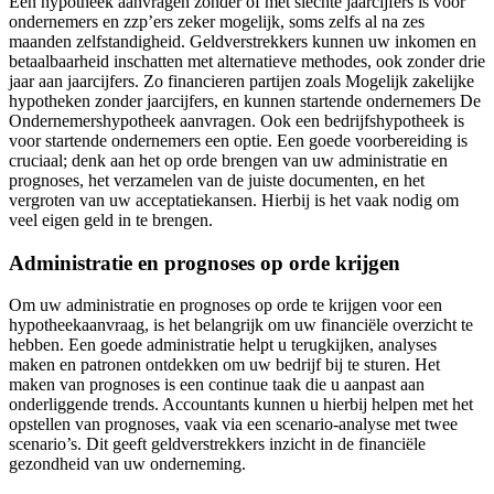
Een hypotheek aanvragen zonder of met slechte jaarcijfers is voor
ondernemers en zzp’ers zeker mogelijk, soms zelfs al na zes
maanden zelfstandigheid. Geldverstrekkers kunnen uw inkomen en
betaalbaarheid inschatten met alternatieve methodes, ook zonder drie
jaar aan jaarcijfers. Zo financieren partijen zoals Mogelijk zakelijke
hypotheken zonder jaarcijfers, en kunnen startende ondernemers De
Ondernemershypotheek aanvragen. Ook een bedrijfshypotheek is
voor startende ondernemers een optie. Een goede voorbereiding is
cruciaal; denk aan het op orde brengen van uw administratie en
prognoses, het verzamelen van de juiste documenten, en het
vergroten van uw acceptatiekansen. Hierbij is het vaak nodig om
veel eigen geld in te brengen.
Administratie en prognoses op orde krijgen
Om uw administratie en prognoses op orde te krijgen voor een
hypotheekaanvraag, is het belangrijk om uw financiële overzicht te
hebben. Een goede administratie helpt u terugkijken, analyses
maken en patronen ontdekken om uw bedrijf bij te sturen. Het
maken van prognoses is een continue taak die u aanpast aan
onderliggende trends. Accountants kunnen u hierbij helpen met het
opstellen van prognoses, vaak via een scenario-analyse met twee
scenario’s. Dit geeft geldverstrekkers inzicht in de financiële
gezondheid van uw onderneming.