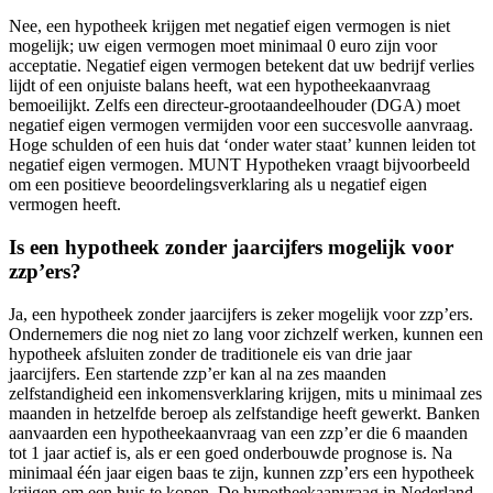
Nee, een hypotheek krijgen met negatief eigen vermogen is niet
mogelijk; uw eigen vermogen moet minimaal 0 euro zijn voor
acceptatie. Negatief eigen vermogen betekent dat uw bedrijf verlies
lijdt of een onjuiste balans heeft, wat een hypotheekaanvraag
bemoeilijkt. Zelfs een directeur-grootaandeelhouder (DGA) moet
negatief eigen vermogen vermijden voor een succesvolle aanvraag.
Hoge schulden of een huis dat ‘onder water staat’ kunnen leiden tot
negatief eigen vermogen. MUNT Hypotheken vraagt bijvoorbeeld
om een positieve beoordelingsverklaring als u negatief eigen
vermogen heeft.
Is een hypotheek zonder jaarcijfers mogelijk voor
zzp’ers?
Ja, een hypotheek zonder jaarcijfers is zeker mogelijk voor zzp’ers.
Ondernemers die nog niet zo lang voor zichzelf werken, kunnen een
hypotheek afsluiten zonder de traditionele eis van drie jaar
jaarcijfers. Een startende zzp’er kan al na zes maanden
zelfstandigheid een inkomensverklaring krijgen, mits u minimaal zes
maanden in hetzelfde beroep als zelfstandige heeft gewerkt. Banken
aanvaarden een hypotheekaanvraag van een zzp’er die 6 maanden
tot 1 jaar actief is, als er een goed onderbouwde prognose is. Na
minimaal één jaar eigen baas te zijn, kunnen zzp’ers een hypotheek
krijgen om een huis te kopen. De hypotheekaanvraag in Nederland