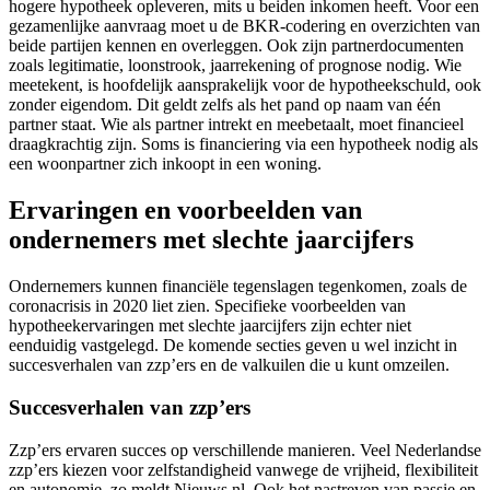
hogere hypotheek opleveren, mits u beiden inkomen heeft. Voor een
gezamenlijke aanvraag moet u de BKR-codering en overzichten van
beide partijen kennen en overleggen. Ook zijn partnerdocumenten
zoals legitimatie, loonstrook, jaarrekening of prognose nodig. Wie
meetekent, is hoofdelijk aansprakelijk voor de hypotheekschuld, ook
zonder eigendom. Dit geldt zelfs als het pand op naam van één
partner staat. Wie als partner intrekt en meebetaalt, moet financieel
draagkrachtig zijn. Soms is financiering via een hypotheek nodig als
een woonpartner zich inkoopt in een woning.
Ervaringen en voorbeelden van
ondernemers met slechte jaarcijfers
Ondernemers kunnen financiële tegenslagen tegenkomen, zoals de
coronacrisis in 2020 liet zien. Specifieke voorbeelden van
hypotheekervaringen met slechte jaarcijfers zijn echter niet
eenduidig vastgelegd. De komende secties geven u wel inzicht in
succesverhalen van zzp’ers en de valkuilen die u kunt omzeilen.
Succesverhalen van zzp’ers
Zzp’ers ervaren succes op verschillende manieren. Veel Nederlandse
zzp’ers kiezen voor zelfstandigheid vanwege de vrijheid, flexibiliteit
en autonomie, zo meldt Nieuws.nl. Ook het nastreven van passie en