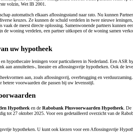
erste volzin, Wet IB 2001.
chap automatisch elkaars aflossingsstand naar rato. Nu kunnen Partne
 diverse keuzes. Ze kunnen de schuld verdelen in twee nieuwe leningen
 is vaak de meest directe oplossing. Samenwonende partners kunnen een
zijn de woning verdelen, een partner uitkopen of de woning samen verko
 van uw hypotheek
en hypothecaire leningen voor particulieren in Nederland. Een ASR hy
aan annuïteiten-, lineaire en aflossingsvrije hypotheken. Ook de lev
eekvormen aan, zoals aflossingsvrij, overbrugging en verduurzaming. 
or betere voorwaarden die passen bij uw levensstijl.
voorwaarden
den Hypotheek
en de
Rabobank Plusvoorwaarden Hypotheek
. De
dig tot 27 oktober 2025. Voor een gedetailleerd overzicht van de Rabo
gsvrije hypotheken. U kunt ook kiezen voor een Aflossingsvrije Hypot