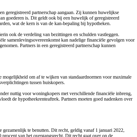
een geregistreerd partnerschap aangaan. Zij kunnen huwelijkse
 goederen is. Dit geldt ook bij een huwelijk of geregistreerd
den, wat de kern is van de kan-bepaling bij hypotheken.
rin ook de verdeling van bezittingen en schulden vastleggen.
iële samenlevingsovereenkomst kan nadelige financiële gevolgen voor
nomen. Partners in een geregistreerd partnerschap kunnen
de mogelijkheid om af te wijken van standaardnormen voor maximale
sverplichtingen tussen huiskopers.
nder nuttig voor woningkopers met verschillende financiële inbreng,
vloedt de hypotheekrenteaftrek. Partners moeten goed nadenken over
ezamenlijk te benutten. Dit recht, geldig vanaf 1 januari 2022,
procent van het overgangsrecht. Dit recht gaat over op de