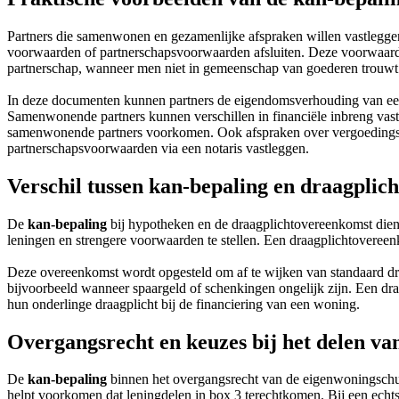
Partners die samenwonen en gezamenlijke afspraken willen vastleggen
voorwaarden of partnerschapsvoorwaarden afsluiten. Deze voorwaarden
partnerschap, wanneer men niet in gemeenschap van goederen trouwt.
In deze documenten kunnen partners de eigendomsverhouding van een w
Samenwonende partners kunnen verschillen in financiële inbreng vas
samenwonende partners voorkomen. Ook afspraken over vergoedingsr
partnerschapsvoorwaarden via een notaris vastleggen.
Verschil tussen kan-bepaling en draagpli
De
kan-bepaling
bij hypotheken en de draagplichtovereenkomst dien
leningen en strengere voorwaarden te stellen. Een draagplichtovereenk
Deze overeenkomst wordt opgesteld om af te wijken van standaard dra
bijvoorbeeld wanneer spaargeld of schenkingen ongelijk zijn. Een d
hun onderlinge draagplicht bij de financiering van een woning.
Overgangsrecht en keuzes bij het delen va
De
kan-bepaling
binnen het overgangsrecht van de eigenwoningschuld
helpt voorkomen dat leningdelen in box 3 terechtkomen. Bij een echt