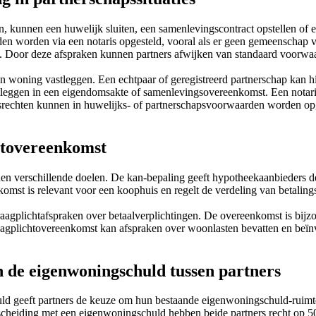
, kunnen een huwelijk sluiten, een samenlevingscontract opstellen of 
 worden via een notaris opgesteld, vooral als er geen gemeenschap van
 Door deze afspraken kunnen partners afwijken van standaard voorwaar
oning vastleggen. Een echtpaar of geregistreerd partnerschap kan hie
tleggen in een eigendomsakte of samenlevingsovereenkomst. Een notar
echten kunnen in huwelijks- of partnerschapsvoorwaarden worden opge
chtovereenkomst
en verschillende doelen. De kan-bepaling geeft hypotheekaanbieders 
omst is relevant voor een koophuis en regelt de verdeling van betaling
agplichtafspraken over betaalverplichtingen. De overeenkomst is bijzo
raagplichtovereenkomst kan afspraken over woonlasten bevatten en beïn
n de eigenwoningschuld tussen partners
 geeft partners de keuze om hun bestaande eigenwoningschuld-ruimte g
scheiding met een eigenwoningschuld hebben beide partners recht op 50 