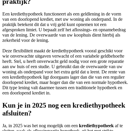
praktijk?
Een krediethypotheek functioneert als een geldlening in de vorm
van een doorlopend krediet, met uw woning als onderpand. In de
praktijk betekent dit dat u vrij geld kunt opnemen tot een
afgesproken limiet. U bepaalt zelf het aflossings- en opnamebedrag
van de lening. De overwaarde van uw koophuis dient hierbij als
zekerheid voor de lening.
Deze flexibiliteit maakt de krediethypotheek vooral geschikt voor
wie onverwachte uitgaven verwacht of een variabele geldbehoefte
heeft. Stel, u heeft onverwacht geld nodig voor een grote reparatie
aan uw huis of een studie. U gebruikt dan de overwaarde van uw
woning als onderpand voor het extra geld dat u leent. De rente van
een krediethypotheek ligt doorgaans lager dan die van een regulier
doorlopend krediet, maar hoger dan die van een normale hypotheek.
Dit type lening valt daarmee tussen een traditionele hypotheek en
een doorlopend krediet in.
Kun je in 2025 nog een krediethypotheek
afsluiten?
Ja, in 2025 was het nog mogelijk om een
krediethypotheek
af te
sluiten, vaak als aflossingsvrije hypotheek, zij het met strikte