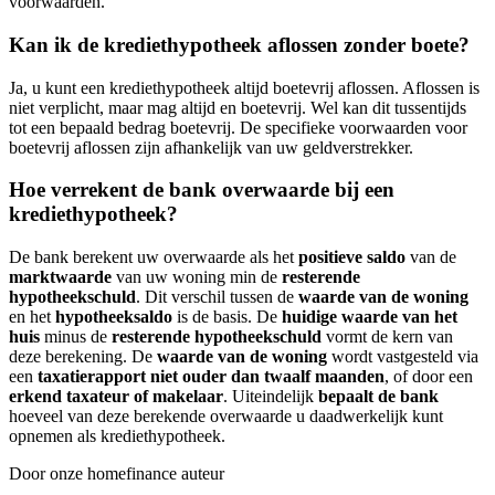
voorwaarden.
Kan ik de krediethypotheek aflossen zonder boete?
Ja, u kunt een krediethypotheek altijd boetevrij aflossen. Aflossen is
niet verplicht, maar mag altijd en boetevrij. Wel kan dit tussentijds
tot een bepaald bedrag boetevrij. De specifieke voorwaarden voor
boetevrij aflossen zijn afhankelijk van uw geldverstrekker.
Hoe verrekent de bank overwaarde bij een
krediethypotheek?
De bank berekent uw overwaarde als het
positieve saldo
van de
marktwaarde
van uw woning min de
resterende
hypotheekschuld
. Dit verschil tussen de
waarde van de woning
en het
hypotheeksaldo
is de basis. De
huidige waarde van het
huis
minus de
resterende hypotheekschuld
vormt de kern van
deze berekening. De
waarde van de woning
wordt vastgesteld via
een
taxatierapport niet ouder dan twaalf maanden
, of door een
erkend taxateur of makelaar
. Uiteindelijk
bepaalt de bank
hoeveel van deze berekende overwaarde u daadwerkelijk kunt
opnemen als krediethypotheek.
Door onze homefinance auteur