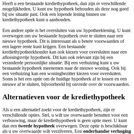
Heeft u een bestaande krediethypotheek, dan zijn er verschillende
mogelijkheden. U kunt uw hypotheek behouden als deze nog goed
bij uw situatie past. Ook een lopende lening binnen uw
krediethypotheek kunt u aanhouden.
Een andere optie is het oversluiten van uw hypotheeklening. U kunt
overwegen om uw bestaande hypotheek over te sluiten naar een
nieuwe hypotheek. Dit is interessant als u betere voorwaarden of
een lagere rente kunt krijgen. Een bestaande
krediethypotheekhouder kan ook kiezen voor oversluiten naar een
aflossingsvrije hypotheek. Dit kan ook relevant zijn bij een
veranderde persoonlijke situatie. Bij een verhuizing kunt u uw
bestaande hypotheek meenemen naar de nieuwe woning. Ook bij
een verhuizing kan een woningbezitter kiezen voor oversluiten.
Soms is het een optie om de huidige hypotheek af te lossen en een
nieuwe af te sluiten, bijvoorbeeld bij onvrede over de voorwaarden.
Alternatieven voor de krediethypotheek
Als u een alternatief zoekt voor de krediethypotheek, zijn er
verschillende opties. Stel, u wilt uw overwaarde benutten voor een
verbouwing, maar de krediethypotheek is geen optie meer. U kunt
dan een
tweede hypotheek
overwegen. Deze optie is beschikbaar
als u uw overwaarde wilt verzilveren. Een
onderhandse verhoging