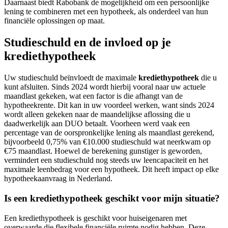
Daarnaast biedt Rabobank de mogelijkheid om een persoonlijke
lening te combineren met een hypotheek, als onderdeel van hun
financiële oplossingen op maat.
Studieschuld en de invloed op je
krediethypotheek
Uw studieschuld beïnvloedt de maximale
krediethypotheek
die u
kunt afsluiten. Sinds 2024 wordt hierbij vooral naar uw actuele
maandlast gekeken, wat een factor is die afhangt van de
hypotheekrente. Dit kan in uw voordeel werken, want sinds 2024
wordt alleen gekeken naar de maandelijkse aflossing die u
daadwerkelijk aan DUO betaalt. Voorheen werd vaak een
percentage van de oorspronkelijke lening als maandlast gerekend,
bijvoorbeeld 0,75% van €10.000 studieschuld wat neerkwam op
€75 maandlast. Hoewel de berekening gunstiger is geworden,
vermindert een studieschuld nog steeds uw leencapaciteit en het
maximale leenbedrag voor een hypotheek. Dit heeft impact op elke
hypotheekaanvraag in Nederland.
Is een krediethypotheek geschikt voor mijn situatie?
Een krediethypotheek is geschikt voor huiseigenaren met
overwaarde die flexibele financiële ruimte nodig hebben. Deze