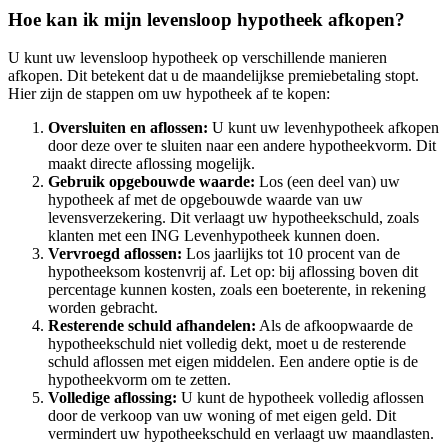
Hoe kan ik mijn levensloop hypotheek afkopen?
U kunt uw levensloop hypotheek op verschillende manieren
afkopen. Dit betekent dat u de maandelijkse premiebetaling stopt.
Hier zijn de stappen om uw hypotheek af te kopen:
Oversluiten en aflossen:
U kunt uw levenhypotheek afkopen
door deze over te sluiten naar een andere hypotheekvorm. Dit
maakt directe aflossing mogelijk.
Gebruik opgebouwde waarde:
Los (een deel van) uw
hypotheek af met de opgebouwde waarde van uw
levensverzekering. Dit verlaagt uw hypotheekschuld, zoals
klanten met een ING Levenhypotheek kunnen doen.
Vervroegd aflossen:
Los jaarlijks tot 10 procent van de
hypotheeksom kostenvrij af. Let op: bij aflossing boven dit
percentage kunnen kosten, zoals een boeterente, in rekening
worden gebracht.
Resterende schuld afhandelen:
Als de afkoopwaarde de
hypotheekschuld niet volledig dekt, moet u de resterende
schuld aflossen met eigen middelen. Een andere optie is de
hypotheekvorm om te zetten.
Volledige aflossing:
U kunt de hypotheek volledig aflossen
door de verkoop van uw woning of met eigen geld. Dit
vermindert uw hypotheekschuld en verlaagt uw maandlasten.