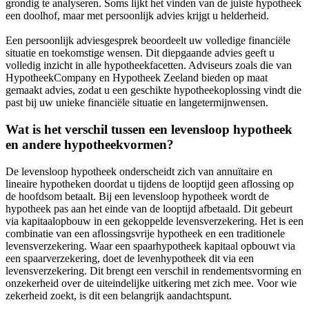
grondig te analyseren. Soms lijkt het vinden van de juiste hypotheek
een doolhof, maar met persoonlijk advies krijgt u helderheid.
Een persoonlijk adviesgesprek beoordeelt uw volledige financiële
situatie en toekomstige wensen. Dit diepgaande advies geeft u
volledig inzicht in alle hypotheekfacetten. Adviseurs zoals die van
HypotheekCompany en Hypotheek Zeeland bieden op maat
gemaakt advies, zodat u een geschikte hypotheekoplossing vindt die
past bij uw unieke financiële situatie en langetermijnwensen.
Wat is het verschil tussen een levensloop hypotheek
en andere hypotheekvormen?
De levensloop hypotheek onderscheidt zich van annuïtaire en
lineaire hypotheken doordat u tijdens de looptijd geen aflossing op
de hoofdsom betaalt. Bij een levensloop hypotheek wordt de
hypotheek pas aan het einde van de looptijd afbetaald. Dit gebeurt
via kapitaalopbouw in een gekoppelde levensverzekering. Het is een
combinatie van een aflossingsvrije hypotheek en een traditionele
levensverzekering. Waar een spaarhypotheek kapitaal opbouwt via
een spaarverzekering, doet de levenhypotheek dit via een
levensverzekering. Dit brengt een verschil in rendementsvorming en
onzekerheid over de uiteindelijke uitkering met zich mee. Voor wie
zekerheid zoekt, is dit een belangrijk aandachtspunt.