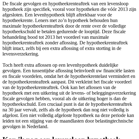
De fiscale gevolgen en hypotheekrenteaftrek van een levensloop
hypotheek zijn specifiek, vooral voor hypotheken die vóór 2013 zijn
afgesloten. Een levenhypotheek blijft aftrekbaar voor de
hypotheekrente. Leners met zo’n hypotheek behouden hun
maximale hypotheekrenteaftrek door de rente over de volledige
hypotheekschuld te betalen gedurende de looptijd. Deze fiscale
behandeling bood tot 2013 het voordeel van maximale
hypotheekrenteaftrek zonder aflossing. De hypotheekrenteaftrek
blijft intact, zelfs bij een extra aflossing of extra storting in de
levensverzekering.
Toch heeft extra aflossen op een levenhypotheek duidelijke
gevolgen. Een tussentijdse aflossing beïnvloedt uw financiële lasten
en fiscale voordelen, omdat het de hypotheekrentelast vermindert en
de hypotheekrenteaftrek aanpast. Dit verkleint het fiscale voordeel
van de hypotheekrenteaftrek. Ook kan het aflossen van de
hypotheek met een uitkering uit de levens- of beleggingsverzekering
fiscale gevolgen hebben, vooral als de uitkering hoger is dan de
hypotheekschuld. Een cruciaal punt is dat de hypotheekrenteaftrek
na 30 jaar vervalt, zelfs als de hypotheek dan nog niet volledig is
afgelost. Een niet volledig afgeloste hypotheek na deze periode kan
leiden tot een stijging van de maandlasten door belastingtechnische
gevolgen in Nederland.