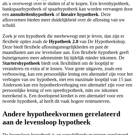
als u overweegt over te sluiten of af te kopen. Een levenhypotheek,
bankspaarhypotheek of spaarhypotheek kan worden vervangen door
een
annuïteitenhypotheek
of
lineaire hypotheek
. Deze
aflosvormen bieden meer duidelijkheid over de aflossing van uw
schuld.
Zoek je een hypotheek die meebeweegt met je leven, dan zijn er
flexibele opties zoals de
Hypotheek 2.0
van De Hypotheekshop.
Deze biedt flexibele aflossingsmogelijkheden en past de
maandlasten aan uw levensfase aan. Een flexibele hypotheek geeft
huiseigenaren meer ademruimte bij tijdelijk minder inkomen. De
Startershypotheek
biedt ook flexibiliteit om de looptijd te
veranderen en extra af te lossen. Voor grote uitgaven, zoals een
verbouwing, kan een persoonlijke lening een alternatief zijn voor het
verhogen van uw hypotheek, met een maximale looptijd van 15 jaar.
Andersom kan een hypotheekverhoging een alternatief zijn voor een
persoonlijke lening of een opeethypotheek, mits uw inkomen
toereikend is. Een doorlopend krediet is een alternatief voor een
tweede hypotheek, al heeft dit vaak hogere rentetarieven.
Andere hypotheekvormen gerelateerd
aan de levensloop hypotheek
De levensloop hypotheek is op verschillende manieren gerelateerd