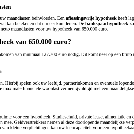
asten
ie uw maandlasten beïnvloeden. Een
aflossingsvrije hypotheek
heeft la
, wat kan betekenen dat u meer kunt lenen. De
bankspaarhypotheek
zo
e netto maandlasten voor uw hypotheek van 650.000 euro.
heek van 650.000 euro?
inkomen van minimaal 127.700 euro nodig. Dit komt neer op een bruto
n
 Hierbij spelen ook uw leeftijd, partnerinkomen en eventuele lopende
e maximale financiële woonlast vermenigvuldigd met een maandelijkse a
n
uimte voor een hypotheek. Studieschuld, private lease, alimentatie en
llen mee. Geldverstrekkers nemen al deze doorlopende maandelijkse ver
n van kleine verplichtingen kan uw leencapaciteit voor een hypotheeka