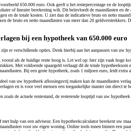
voorbeeld 650.000 euro. Ook geeft u het rentepercentage en de looptij
ïtaire of lineaire berekening wilt. Dit beïnvloedt de maandlasten en de 
en en de totale kosten. U ziet dan de indicatieve bruto en netto maandl
ken de bruto en netto maandlasten van meer dan 20 geldverstrekkers. 
erlagen bij een hypotheek van 650.000 euro
jn er verschillende opties. Denk hierbij aan het aanpassen van uw hyp
ooral als de huidige rente hoog is. Let wel op: hier zijn vaak hoge k
drukken. Met voldoende spaargeld verlaagt dit de totale hypotheeksom 
aandlasten. Bij een grote hypotheek, zoals 1 miljoen euro, leidt extra a
 deel van uw hypotheek aflossingsvrij maken kan de maandlasten verla
erlagen en is voor veel mensen een toegankelijke manier om direct te b
en zoals de actuele rentestand, de resterende looptijd van uw hypothe
f met hulp van een adviseur. Een hypotheekcalculator berekent uw maa
o maandlasten voor uw eigen woning. Online tools tonen binnen een pa