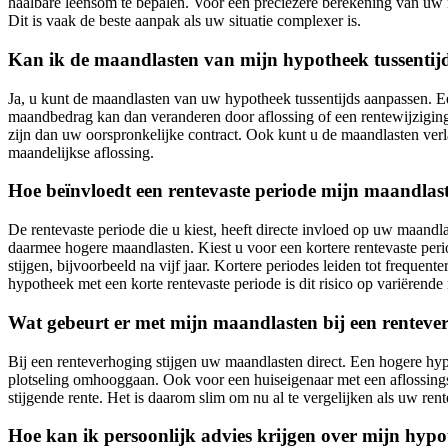
haalbare leensom te bepalen. Voor een preciezere berekening van u
Dit is vaak de beste aanpak als uw situatie complexer is.
Kan ik de maandlasten van mijn hypotheek tussentij
Ja, u kunt de maandlasten van uw hypotheek tussentijds aanpassen. Ee
maandbedrag kan dan veranderen door aflossing of een rentewijziging.
zijn dan uw oorspronkelijke contract. Ook kunt u de maandlasten verla
maandelijkse aflossing.
Hoe beïnvloedt een rentevaste periode mijn maandlas
De rentevaste periode die u kiest, heeft directe invloed op uw maand
daarmee hogere maandlasten. Kiest u voor een kortere rentevaste peri
stijgen, bijvoorbeeld na vijf jaar. Kortere periodes leiden tot frequ
hypotheek met een korte rentevaste periode is dit risico op variërend
Wat gebeurt er met mijn maandlasten bij een renteve
Bij een renteverhoging stijgen uw maandlasten direct. Een hogere hy
plotseling omhooggaan. Ook voor een huiseigenaar met een aflossingsv
stijgende rente. Het is daarom slim om nu al te vergelijken als uw rent
Hoe kan ik persoonlijk advies krijgen over mijn hypo