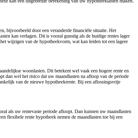
iseur kan een uitgebreide berekening van uw hypotheeklasten maken.
, bijvoorbeeld door een veranderde financiële situatie. Het
en kan verlagen. Dit is vooral gunstig als de huidige rentes lager
s het wijzigen van de hypotheekvorm, wat kan leiden tot een lagere
maandelijkse woonlasten. Dit betekent wel vaak een hogere rente en
opt dan wel het risico dat uw maandlasten na afloop van de periode
hankelijk van de nieuwe hypotheekrente. Bij een aflossingsvrije
ooral als uw rentevaste periode afloopt. Dan kunnen uw maandlasten
een flexibele rente hypotheek nemen de maandlasten toe bij een