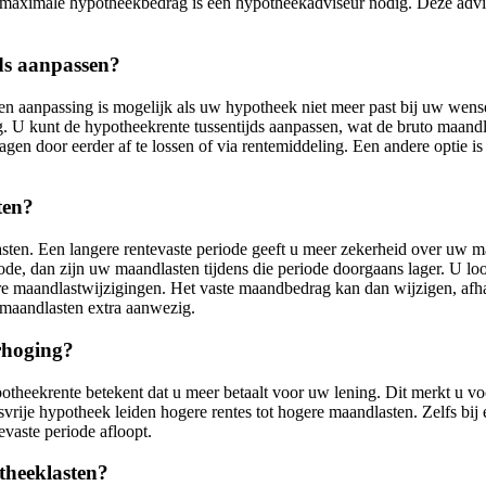
w maximale hypotheekbedrag is een hypotheekadviseur nodig. Deze adv
ds aanpassen?
n aanpassing is mogelijk als uw hypotheek niet meer past bij uw wensen
 U kunt de hypotheekrente tussentijds aanpassen, wat de bruto maandlast
gen door eerder af te lossen of via rentemiddeling. Een andere optie i
ten?
lasten. Een langere rentevaste periode geeft u meer zekerheid over uw 
ode, dan zijn uw maandlasten tijdens die periode doorgaans lager. U lo
entere maandlastwijzigingen. Het vaste maandbedrag kan dan wijzigen, af
e maandlasten extra aanwezig.
rhoging?
potheekrente betekent dat u meer betaalt voor uw lening. Dit merkt u v
rije hypotheek leiden hogere rentes tot hogere maandlasten. Zelfs bij 
evaste periode afloopt.
theeklasten?