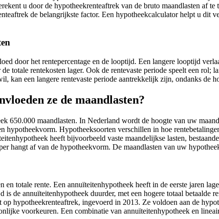
ekent u door de hypotheekrenteaftrek van de bruto maandlasten af te tr
teaftrek de belangrijkste factor. Een hypotheekcalculator helpt u dit 
ten
d door het rentepercentage en de looptijd. Een langere looptijd verlaa
 de totale rentekosten lager. Ook de rentevaste periode speelt een rol; 
l, kan een langere rentevaste periode aantrekkelijk zijn, ondanks de ho
nvloeden ze de maandlasten?
heek 650.000 maandlasten. In Nederland wordt de hoogte van uw maande
zen hypotheekvorm. Hypotheeksoorten verschillen in hoe rentebetalin
eitenhypotheek heeft bijvoorbeeld vaste maandelijkse lasten, bestaande 
per hangt af van de hypotheekvorm. De maandlasten van uw hypothee
 en totale rente. Een annuïteitenhypotheek heeft in de eerste jaren lag
ijd is de annuïteitenhypotheek duurder, met een hogere totaal betaalde
op hypotheekrenteaftrek, ingevoerd in 2013. Ze voldoen aan de hypoth
nlijke voorkeuren. Een combinatie van annuïteitenhypotheek en lineai