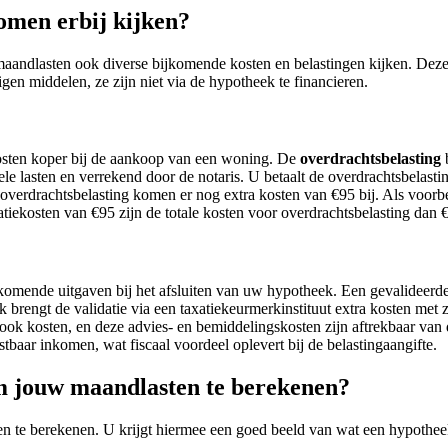
omen erbij kijken?
ndlasten ook diverse bijkomende kosten en belastingen kijken. Deze 
gen middelen, ze zijn niet via de hypotheek te financieren.
kosten koper bij de aankoop van een woning. De
overdrachtsbelasting
b
e lasten en verrekend door de notaris. U betaalt de overdrachtsbelastin
 overdrachtsbelasting komen er nog extra kosten van €95 bij. Als voor
ekosten van €95 zijn de totale kosten voor overdrachtsbelasting dan 
komende uitgaven bij het afsluiten van uw hypotheek. Een gevalideerde
brengt de validatie via een taxatiekeurmerkinstituut extra kosten met 
t ook kosten, en deze advies- en bemiddelingskosten zijn aftrekbaar va
aar inkomen, wat fiscaal voordeel oplevert bij de belastingaangifte.
m jouw maandlasten te berekenen?
 te berekenen. U krijgt hiermee een goed beeld van wat een hypotheek