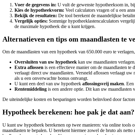
Voer de gegevens in:
U vult de gewenste hypotheeksom in, bij
Kies de hypotheekvorm:
Veel calculators vragen of u een annu
Bekijk de resultaten:
De tool berekent de maandelijkse betaling
Vergelijk opties:
Sommige hypotheeklastencalculators vergelij
de maximale hypotheek die u kunt krijgen.
Alternatieven en tips om maandlasten te v
Om de maandlasten van een hypotheek van 650.000 euro te verlagen, zi
Oversluiten van uw hypotheek
kan uw maandlasten verlagen, v
Extra aflossen
is een effectieve manier om de maandlasten te 
verlaagt direct uw maandlasten. Versneld aflossen verlaagt uw m
als u een onverwachte bonus ontvangt.
U kunt een deel van uw hypotheek
aflossingsvrij maken
. Een
Rentemiddeling
is een andere optie. Dit kan uw maandlasten v
De uiteindelijke kosten en besparingen worden beïnvloed door factor
Hypotheek berekenen: hoe pak je dat aan?
U kunt uw hypotheek berekenen op twee manieren: via online tools o
maandlasten te bepalen. U berekent hiermee zowel de bruto als nett