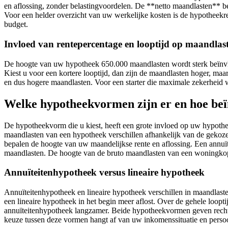
en aflossing, zonder belastingvoordelen. De **netto maandlasten** ber
Voor een helder overzicht van uw werkelijke kosten is de hypotheekren
budget.
Invloed van rentepercentage en looptijd op maandlas
De hoogte van uw hypotheek 650.000 maandlasten wordt sterk beïnvloe
Kiest u voor een kortere looptijd, dan zijn de maandlasten hoger, maar
en dus hogere maandlasten. Voor een starter die maximale zekerheid wi
Welke hypotheekvormen zijn er en hoe beï
De hypotheekvorm die u kiest, heeft een grote invloed op uw hypot
maandlasten van een hypotheek verschillen afhankelijk van de geko
bepalen de hoogte van uw maandelijkse rente en aflossing. Een annuït
maandlasten. De hoogte van de bruto maandlasten van een woningko
Annuïteitenhypotheek versus lineaire hypotheek
Annuïteitenhypotheek en lineaire hypotheek verschillen in maandlasten
een lineaire hypotheek in het begin meer aflost. Over de gehele loopt
annuïteitenhypotheek langzamer. Beide hypotheekvormen geven recht 
keuze tussen deze vormen hangt af van uw inkomenssituatie en persoo