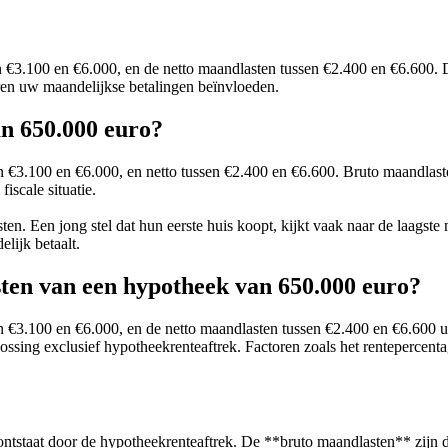
 €3.100 en €6.000, en de netto maandlasten tussen €2.400 en €6.600.
oren uw maandelijkse betalingen beïnvloeden.
an 650.000 euro?
€3.100 en €6.000, en netto tussen €2.400 en €6.600. Bruto maandlasten
iscale situatie.
. Een jong stel dat hun eerste huis koopt, kijkt vaak naar de laagste m
elijk betaalt.
sten van een hypotheek van 650.000 euro?
 €3.100 en €6.000, en de netto maandlasten tussen €2.400 en €6.600 u
sing exclusief hypotheekrenteaftrek. Factoren zoals het rentepercentage
tstaat door de hypotheekrenteaftrek. De **bruto maandlasten** zijn de 