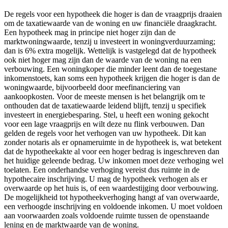
De regels voor een hypotheek die hoger is dan de vraagprijs draaien
om de taxatiewaarde van de woning en uw financiële draagkracht.
Een hypotheek mag in principe niet hoger zijn dan de
marktwoningwaarde, tenzij u investeert in woningverduurzaming;
dan is 6% extra mogelijk. Wettelijk is vastgelegd dat de hypotheek
ook niet hoger mag zijn dan de waarde van de woning na een
verbouwing. Een woningkoper die minder leent dan de toegestane
inkomenstoets, kan soms een hypotheek krijgen die hoger is dan de
woningwaarde, bijvoorbeeld door meefinanciering van
aankoopkosten. Voor de meeste mensen is het belangrijk om te
onthouden dat de taxatiewaarde leidend blijft, tenzij u specifiek
investeert in energiebesparing. Stel, u heeft een woning gekocht
voor een lage vraagprijs en wilt deze nu flink verbouwen. Dan
gelden de regels voor het verhogen van uw hypotheek. Dit kan
zonder notaris als er opnameruimte in de hypotheek is, wat betekent
dat de hypotheekakte al voor een hoger bedrag is ingeschreven dan
het huidige geleende bedrag. Uw inkomen moet deze verhoging wel
toelaten. Een onderhandse verhoging vereist dus ruimte in de
hypothecaire inschrijving. U mag de hypotheek verhogen als er
overwaarde op het huis is, of een waardestijging door verbouwing.
De mogelijkheid tot hypotheekverhoging hangt af van overwaarde,
een verhoogde inschrijving en voldoende inkomen. U moet voldoen
aan voorwaarden zoals voldoende ruimte tussen de openstaande
lening en de marktwaarde van de woning.