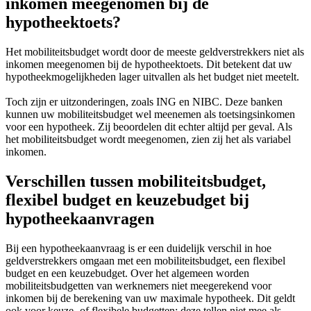
inkomen meegenomen bij de
hypotheektoets?
Het mobiliteitsbudget wordt door de meeste geldverstrekkers niet als
inkomen meegenomen bij de hypotheektoets. Dit betekent dat uw
hypotheekmogelijkheden lager uitvallen als het budget niet meetelt.
Toch zijn er uitzonderingen, zoals ING en NIBC. Deze banken
kunnen uw mobiliteitsbudget wel meenemen als toetsingsinkomen
voor een hypotheek. Zij beoordelen dit echter altijd per geval. Als
het mobiliteitsbudget wordt meegenomen, zien zij het als variabel
inkomen.
Verschillen tussen mobiliteitsbudget,
flexibel budget en keuzebudget bij
hypotheekaanvragen
Bij een hypotheekaanvraag is er een duidelijk verschil in hoe
geldverstrekkers omgaan met een mobiliteitsbudget, een flexibel
budget en een keuzebudget. Over het algemeen worden
mobiliteitsbudgetten van werknemers niet meegerekend voor
inkomen bij de berekening van uw maximale hypotheek. Dit geldt
ook voor keuze- of flexibele budgetten; deze tellen niet mee als