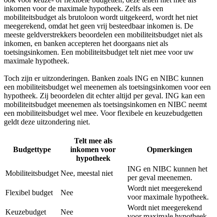
inkomen voor de maximale hypotheek. Zelfs als een
mobiliteitsbudget als brutoloon wordt uitgekeerd, wordt het niet
meegerekend, omdat het geen vrij besteedbaar inkomen is. De
meeste geldverstrekkers beoordelen een mobiliteitsbudget niet als
inkomen, en banken accepteren het doorgaans niet als
toetsingsinkomen. Een mobiliteitsbudget telt niet mee voor uw
maximale hypotheek.
Toch zijn er uitzonderingen. Banken zoals ING en NIBC kunnen
een mobiliteitsbudget wel meenemen als toetsingsinkomen voor een
hypotheek. Zij beoordelen dit echter altijd per geval. ING kan een
mobiliteitsbudget meenemen als toetsingsinkomen en NIBC neemt
een mobiliteitsbudget wel mee. Voor flexibele en keuzebudgetten
geldt deze uitzondering niet.
Telt mee als
Budgettype
inkomen voor
Opmerkingen
hypotheek
ING en NIBC kunnen het
Mobiliteitsbudget
Nee, meestal niet
per geval meenemen.
Wordt niet meegerekend
Flexibel budget
Nee
voor maximale hypotheek.
Wordt niet meegerekend
Keuzebudget
Nee
voor maximale hypotheek.