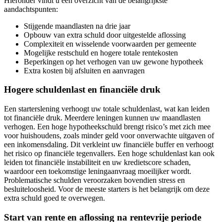
Hieronder vindt u een overzicht van de belangrijkste
aandachtspunten:
Stijgende maandlasten na drie jaar
Opbouw van extra schuld door uitgestelde aflossing
Complexiteit en wisselende voorwaarden per gemeente
Mogelijke restschuld en hogere totale rentekosten
Beperkingen op het verhogen van uw gewone hypotheek
Extra kosten bij afsluiten en aanvragen
Hogere schuldenlast en financiële druk
Een starterslening verhoogt uw totale schuldenlast, wat kan leiden
tot financiële druk. Meerdere leningen kunnen uw maandlasten
verhogen. Een hoge hypotheekschuld brengt risico’s met zich mee
voor huishoudens, zoals minder geld voor onverwachte uitgaven of
een inkomensdaling. Dit verkleint uw financiële buffer en verhoogt
het risico op financiële tegenvallers. Een hoge schuldenlast kan ook
leiden tot financiële instabiliteit en uw kredietscore schaden,
waardoor een toekomstige leningaanvraag moeilijker wordt.
Problematische schulden veroorzaken bovendien stress en
besluiteloosheid. Voor de meeste starters is het belangrijk om deze
extra schuld goed te overwegen.
Start van rente en aflossing na rentevrije periode