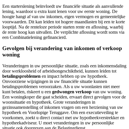
Een starterslening beïnvloedt uw financiële situatie als aanvullende
lening, waardoor u extra kunt lenen voor uw eerste woning. De
hoogte hangt af van uw inkomen, eigen vermogen en gemeentelijke
voorwaarden. Dit kan leiden tot hogere maandlasten bij een te korte
looptijd. Na de renteloze periode starten rente en aflossing, waarbij
de rente hoog kan uitvallen. De verplichte aflossing wordt soms via
een Combinatielening gefinancierd.
Gevolgen bij verandering van inkomen of verkoop
woning
Veranderingen in uw persoonlijke situatie, zoals een inkomensdaling
door werkloosheid of arbeidsongeschiktheid, kunnen leiden tot
betalingsproblemen
en impact hebben op uw hypotheek.
Onvoorziene wijzigingen in uw financiële situatie kunnen
betalingsproblemen veroorzaken. Als u uw woonlasten niet meer
kunt betalen, riskeert u een
gedwongen verkoop
van uw woning.
Een woningkoper die gaat scheiden, ervaart direct gevolgen voor de
woonsituatie en hypotheek. Grote veranderingen in
gezinssamenstelling of inkomen vragen om een herziening van uw
hypotheek en Voorlopige Teruggave. Om een executieveiling te
voorkomen, zoekt u direct contact met uw hypotheekverstrekker en
hypotheekadviseur. U moet veranderingen in uw persoonlijke
situatie ook doorgeven aan de Belastingdienst.