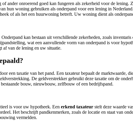
 of ander onroerend goed kan fungeren als zekerheid voor de lening. 
n hun woning gebruiken als onderpand voor een lening in Nederland. 
otheek of als het een huurwoning betreft. Uw woning dient als onderpan
Onderpand kan bestaan uit verschillende zekerheden, zoals inventaris
bijpandstelling, wat een aanvullende vorm van onderpand is voor hypot
 af van de lening en uw situatie.
epaald?
or een taxatie van het pand. Een taxateur bepaalt de marktwaarde, di
 geldverstrekking. De geldverstrekker gebruikt deze taxatie om de ond
s bestaande bouw, nieuwbouw, zelfbouw of een bedrijfspand.
ntieel is voor uw hypotheek. Een
erkend taxateur
stelt deze waarde vas
rdeel. Het beschrijft pandkenmerken, zoals de locatie en staat van on
rbouwing vermelden.