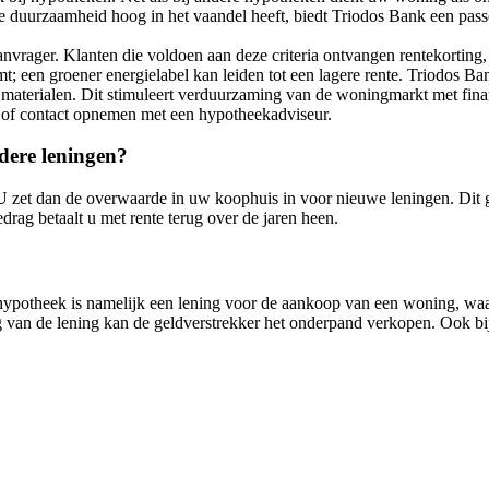
 duurzaamheid hoog in het vaandel heeft, biedt Triodos Bank een pas
nvrager. Klanten die voldoen aan deze criteria ontvangen rentekorting,
 een groener energielabel kan leiden tot een lagere rente. Triodos Ba
aterialen. Dit stimuleert verduurzaming van de woningmarkt met finan
 of contact opnemen met een hypotheekadviseur.
dere leningen?
 U zet dan de overwaarde in uw koophuis in voor nieuwe leningen. Dit 
drag betaalt u met rente terug over de jaren heen.
 hypotheek is namelijk een lening voor de aankoop van een woning, waarb
g van de lening kan de geldverstrekker het onderpand verkopen. Ook bij