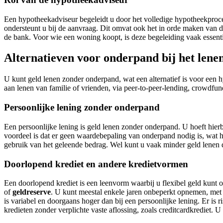
Een hypotheekadviseur begeleidt u door het volledige hypotheekproces,
ondersteunt u bij de aanvraag. Dit omvat ook het in orde maken van 
de bank. Voor wie een woning koopt, is deze begeleiding vaak essenti
Alternatieven voor onderpand bij het lene
U kunt geld lenen zonder onderpand, wat een alternatief is voor een hy
aan lenen van familie of vrienden, via peer-to-peer-lending, crowdfun
Persoonlijke lening zonder onderpand
Een persoonlijke lening is geld lenen zonder onderpand. U hoeft hier
voordeel is dat er geen waardebepaling van onderpand nodig is, wat he
gebruik van het geleende bedrag. Wel kunt u vaak minder geld lenen d
Doorlopend krediet en andere kredietvormen
Een doorlopend krediet is een leenvorm waarbij u flexibel geld kunt
of
geldreserve
. U kunt meestal enkele jaren onbeperkt opnemen, met e
is variabel en doorgaans hoger dan bij een persoonlijke lening. Er is
kredieten zonder verplichte vaste aflossing, zoals creditcardkrediet. 