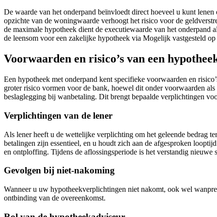
De waarde van het onderpand beïnvloedt direct hoeveel u kunt lenen
opzichte van de woningwaarde verhoogt het risico voor de geldverstre
de maximale hypotheek dient de executiewaarde van het onderpand als
de leensom voor een zakelijke hypotheek via Mogelijk vastgesteld op
Voorwaarden en risico’s van een hypothe
Een hypotheek met onderpand kent specifieke voorwaarden en risico
groter risico vormen voor de bank, hoewel dit onder voorwaarden al
beslaglegging bij wanbetaling. Dit brengt bepaalde verplichtingen voo
Verplichtingen van de lener
Als lener heeft u de wettelijke verplichting om het geleende bedrag t
betalingen zijn essentieel, en u houdt zich aan de afgesproken looptij
en ontploffing. Tijdens de aflossingsperiode is het verstandig nieuwe 
Gevolgen bij niet-nakoming
Wanneer u uw hypotheekverplichtingen niet nakomt, ook wel wanprestat
ontbinding van de overeenkomst.
Rol van de hypotheekadviseur