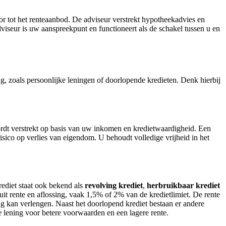
or tot het renteaanbod. De adviseur verstrekt hypotheekadvies en
iseur is uw aanspreekpunt en functioneert als de schakel tussen u en
ng, zoals persoonlijke leningen of doorlopende kredieten. Denk hierbij
ordt verstrekt op basis van uw inkomen en kredietwaardigheid. Een
isico op verlies van eigendom. U behoudt volledige vrijheid in het
ediet staat ook bekend als
revolving krediet
,
herbruikbaar krediet
it rente en aflossing, vaak 1,5% of 2% van de kredietlimiet. De rente
ng kan verlengen. Naast het doorlopend krediet bestaan er andere
ke lening voor betere voorwaarden en een lagere rente.