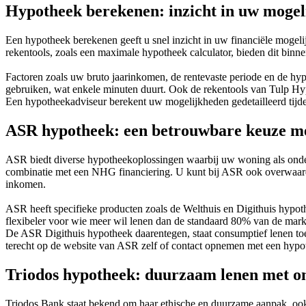
Hypotheek berekenen: inzicht in uw mogel
Een hypotheek berekenen geeft u snel inzicht in uw financiële moge
rekentools, zoals een maximale hypotheek calculator, bieden dit binne
Factoren zoals uw bruto jaarinkomen, de rentevaste periode en de hy
gebruiken, wat enkele minuten duurt. Ook de rekentools van Tulp Hyp
Een hypotheekadviseur berekent uw mogelijkheden gedetailleerd tijden
ASR hypotheek: een betrouwbare keuze m
ASR biedt diverse hypotheekoplossingen waarbij uw woning als on
combinatie met een NHG financiering. U kunt bij ASR ook overwaar
inkomen.
ASR heeft specifieke producten zoals de Welthuis en Digithuis hypo
flexibeler voor wie meer wil lenen dan de standaard 80% van de ma
De ASR Digithuis hypotheek daarentegen, staat consumptief lenen to
terecht op de website van ASR zelf of contact opnemen met een hypo
Triodos hypotheek: duurzaam lenen met 
Triodos Bank staat bekend om haar ethische en duurzame aanpak, ook