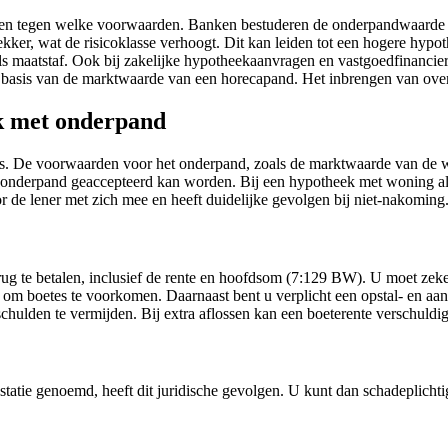
 en tegen welke voorwaarden. Banken bestuderen de onderpandwaarde n
kker, wat de risicoklasse verhoogt. Dit kan leiden tot een hogere hypo
 maatstaf. Ook bij zakelijke hypotheekaanvragen en vastgoedfinancier
 basis van de marktwaarde van een horecapand. Het inbrengen van overwa
ek met onderpand
’s. De voorwaarden voor het onderpand, zoals de marktwaarde van de 
s onderpand geaccepteerd kan worden. Bij een hypotheek met woning als
r de lener met zich mee en heeft duidelijke gevolgen bij niet-nakoming
erug te betalen, inclusief de rente en hoofdsom (7:129 BW). U moet zeke
d om boetes te voorkomen. Daarnaast bent u verplicht een opstal- en aan
schulden te vermijden. Bij extra aflossen kan een boeterente verschuldig
ie genoemd, heeft dit juridische gevolgen. U kunt dan schadeplichtig 