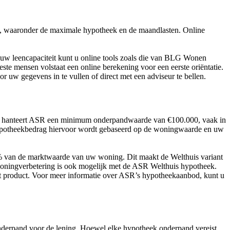
en, waaronder de maximale hypotheek en de maandlasten. Online
 uw leencapaciteit kunt u online tools zoals die van BLG Wonen
te mensen volstaat een online berekening voor een eerste oriëntatie.
 uw gegevens in te vullen of direct met een adviseur te bellen.
, hanteert ASR een minimum onderpandwaarde van €100.000, vaak in
ypotheekbedrag hiervoor wordt gebaseerd op de woningwaarde en uw
0% van de marktwaarde van uw woning. Dit maakt de Welthuis variant
oningverbetering is ook mogelijk met de ASR Welthuis hypotheek.
it product. Voor meer informatie over ASR’s hypotheekaanbod, kunt u
nderpand voor de lening. Hoewel elke hypotheek onderpand vereist,