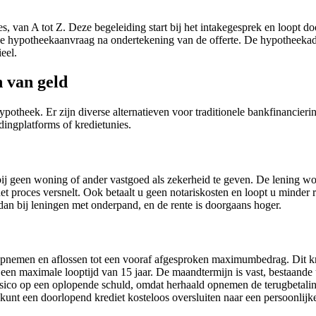
 van A tot Z. Deze begeleiding start bij het intakegesprek en loopt do
de hypotheekaanvraag na ondertekening van de offerte. De hypotheekadv
eel.
n van geld
potheek. Er zijn diverse alternatieven voor traditionele bankfinancieri
dingplatforms of kredietunies.
bij geen woning of ander vastgoed als zekerheid te geven. De lening w
t proces versnelt. Ook betaalt u geen notariskosten en loopt u minder r
an bij leningen met onderpand, en de rente is doorgaans hoger.
 opnemen en aflossen tot een vooraf afgesproken maximumbedrag. Dit kr
en maximale looptijd van 15 jaar. De maandtermijn is vast, bestaande u
 risico op een oplopende schuld, omdat herhaald opnemen de terugbetali
U kunt een doorlopend krediet kosteloos oversluiten naar een persoonlij