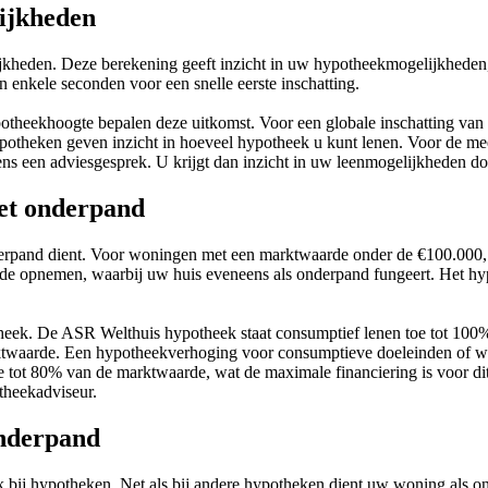
ijkheden
lijkheden. Deze berekening geeft inzicht in uw hypotheekmogelijkhed
n enkele seconden voor een snelle eerste inschatting.
potheekhoogte bepalen deze uitkomst. Voor een globale inschatting van
otheken geven inzicht in hoeveel hypotheek u kunt lenen. Voor de mees
s een adviesgesprek. U krijgt dan inzicht in uw leenmogelijkheden door
et onderpand
derpand dient. Voor woningen met een marktwaarde onder de €100.000
de opnemen, waarbij uw huis eveneens als onderpand fungeert. Het h
theek. De ASR Welthuis hypotheek staat consumptief lenen toe tot 10
rktwaarde. Een hypotheekverhoging voor consumptieve doeleinden of w
e tot 80% van de marktwaarde, wat de maximale financiering is voor d
theekadviseur.
onderpand
 bij hypotheken. Net als bij andere hypotheken dient uw woning als o