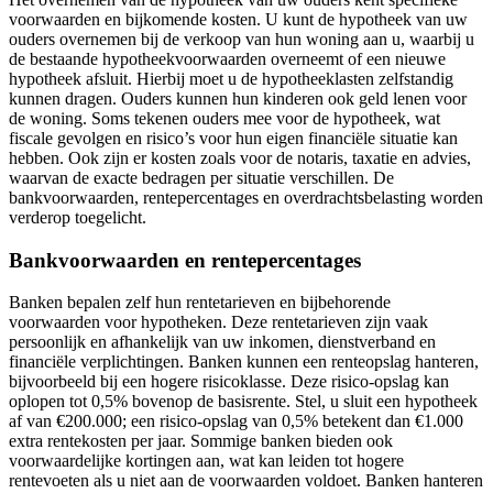
voorwaarden en bijkomende kosten. U kunt de hypotheek van uw
ouders overnemen bij de verkoop van hun woning aan u, waarbij u
de bestaande hypotheekvoorwaarden overneemt of een nieuwe
hypotheek afsluit. Hierbij moet u de hypotheeklasten zelfstandig
kunnen dragen. Ouders kunnen hun kinderen ook geld lenen voor
de woning. Soms tekenen ouders mee voor de hypotheek, wat
fiscale gevolgen en risico’s voor hun eigen financiële situatie kan
hebben. Ook zijn er kosten zoals voor de notaris, taxatie en advies,
waarvan de exacte bedragen per situatie verschillen. De
bankvoorwaarden, rentepercentages en overdrachtsbelasting worden
verderop toegelicht.
Bankvoorwaarden en rentepercentages
Banken bepalen zelf hun rentetarieven en bijbehorende
voorwaarden voor hypotheken. Deze rentetarieven zijn vaak
persoonlijk en afhankelijk van uw inkomen, dienstverband en
financiële verplichtingen. Banken kunnen een renteopslag hanteren,
bijvoorbeeld bij een hogere risicoklasse. Deze risico-opslag kan
oplopen tot 0,5% bovenop de basisrente. Stel, u sluit een hypotheek
af van €200.000; een risico-opslag van 0,5% betekent dan €1.000
extra rentekosten per jaar. Sommige banken bieden ook
voorwaardelijke kortingen aan, wat kan leiden tot hogere
rentevoeten als u niet aan de voorwaarden voldoet. Banken hanteren