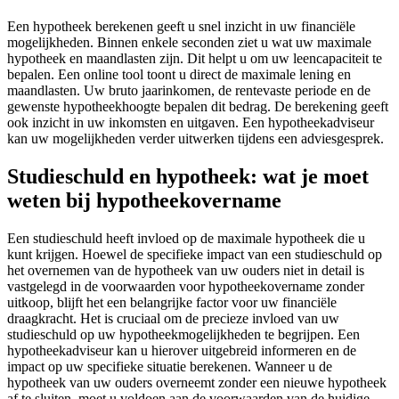
Een hypotheek berekenen geeft u snel inzicht in uw financiële
mogelijkheden. Binnen enkele seconden ziet u wat uw maximale
hypotheek en maandlasten zijn. Dit helpt u om uw leencapaciteit te
bepalen. Een online tool toont u direct de maximale lening en
maandlasten. Uw bruto jaarinkomen, de rentevaste periode en de
gewenste hypotheekhoogte bepalen dit bedrag. De berekening geeft
ook inzicht in uw inkomsten en uitgaven. Een hypotheekadviseur
kan uw mogelijkheden verder uitwerken tijdens een adviesgesprek.
Studieschuld en hypotheek: wat je moet
weten bij hypotheekovername
Een studieschuld heeft invloed op de maximale hypotheek die u
kunt krijgen. Hoewel de specifieke impact van een studieschuld op
het overnemen van de hypotheek van uw ouders niet in detail is
vastgelegd in de voorwaarden voor hypotheekovername zonder
uitkoop, blijft het een belangrijke factor voor uw financiële
draagkracht. Het is cruciaal om de precieze invloed van uw
studieschuld op uw hypotheekmogelijkheden te begrijpen. Een
hypotheekadviseur kan u hierover uitgebreid informeren en de
impact op uw specifieke situatie berekenen. Wanneer u de
hypotheek van uw ouders overneemt zonder een nieuwe hypotheek
af te sluiten, moet u voldoen aan de voorwaarden van de huidige