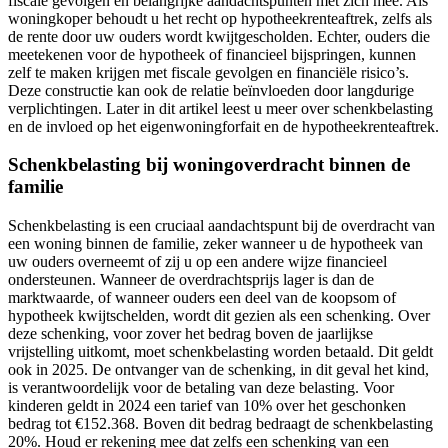
fiscale gevolgen en belangrijke aandachtspunten met zich mee. Als
woningkoper behoudt u het recht op hypotheekrenteaftrek, zelfs als
de rente door uw ouders wordt kwijtgescholden. Echter, ouders die
meetekenen voor de hypotheek of financieel bijspringen, kunnen
zelf te maken krijgen met fiscale gevolgen en financiële risico’s.
Deze constructie kan ook de relatie beïnvloeden door langdurige
verplichtingen. Later in dit artikel leest u meer over schenkbelasting
en de invloed op het eigenwoningforfait en de hypotheekrenteaftrek.
Schenkbelasting bij woningoverdracht binnen de
familie
Schenkbelasting is een cruciaal aandachtspunt bij de overdracht van
een woning binnen de familie, zeker wanneer u de hypotheek van
uw ouders overneemt of zij u op een andere wijze financieel
ondersteunen. Wanneer de overdrachtsprijs lager is dan de
marktwaarde, of wanneer ouders een deel van de koopsom of
hypotheek kwijtschelden, wordt dit gezien als een schenking. Over
deze schenking, voor zover het bedrag boven de jaarlijkse
vrijstelling uitkomt, moet schenkbelasting worden betaald. Dit geldt
ook in 2025. De ontvanger van de schenking, in dit geval het kind,
is verantwoordelijk voor de betaling van deze belasting. Voor
kinderen geldt in 2024 een tarief van 10% over het geschonken
bedrag tot €152.368. Boven dit bedrag bedraagt de schenkbelasting
20%. Houd er rekening mee dat zelfs een schenking van een