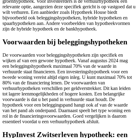
groenhypotheek. Voor investeerders is de verhuurhypotheek een
relevante optie, aangezien deze specifiek gericht is op vastgoed dat u
wilt verhuren. Een aanbieder zoals Hypotheek House biedt
bijvoorbeeld ook beleggingshypotheken, hybride hypotheken en
spaarhypotheken aan. Andere voorbeelden van hypotheekvormen
zijn de hybride hypotheek en de bankhypotheek.
Voorwaarden bij beleggingshypotheken
De voorwaarden voor beleggingshypotheken zijn specifiek en
wijken af van een gewone hypotheek. Vanaf augustus 2024 mag
een beleggingshypotheek maximaal 70% van de waarde in
verhuurde staat financieren. Een investeringshypotheek voor een
tweede woning vereist altijd eigen inleg. U kunt maximaal 70% tot
80% van de financiering lenen. De voorwaarden van
verhuurhypotheken verschillen per geldverstrekker. Dit kan leiden
tot lagere leenmogelijkheden of hogere kosten. Een belangrijke
voorwaarde is dat u het pand in verhuurde staat houdt. De
hypotheek voor een beleggingspand hangt ook af van de waarde
van het pand als onderpand. Daarnaast speelt het type woning een
rol in de financieringsvoorwaarden. Goed vergelijken is daarom
essentieel voordat u een verhuurhypotheek afsluit.
HypInvest Zwitserleven hypotheek: een