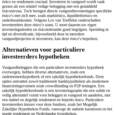
risico en rendement cruciaal. Investeren in vastgoed wordt vaak
gezien als een relatief veilige belegging met een gemiddeld
risiconiveau. Toch brengen directe vastgoedinvesteringen specifieke
risico’s met zich mee, zoals marktrisico, liquiditeitsrisico en
onderhoudskosten. Volgens Lex van Teeffelen onderschatten
investeerders deze risico’s soms. U moet daarom uw eigen
investeringsdoelen en risicotolerantie goed begrijpen. Spreiding in
tijd en diversificatie, bijvoorbeeld door in meerdere
vastgoedprojecten te investeren, kan deze risico’s beperken.
Alternatieven voor particuliere
investeerders hypotheken
Vastgoedbeleggers die een particuliere investeerders hypotheek
overwegen, hebben diverse alternatieven, zoals een
ondernemershypotheek of een zakelijk hypothekenfonds. Deze
opties omvatten zowel traditionele bankhypotheken als modernere
financieringsvormen zoals crowdfunding en P2P-leningen. Een
zakelijk hypothekenfonds is een investeringsoptie die een solide en
veilig alternatief vormt voor beleggen in vastgoed en aandelen, met
een stabiel en degelijk rendement en beperkt risico. Particuliere
investeerders kiezen voor deze fondsen, zoals het Mogelijk
Zakelijke Hypotheken Fonds, vanwege de stabiele kasstroom en het
goede rendement op Nederlandse hypotheken.