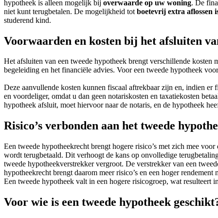
hypotheek is alleen mogelijk bij
overwaarde op uw woning
. De fina
niet kunt terugbetalen. De mogelijkheid tot
boetevrij extra aflossen 
studerend kind.
Voorwaarden en kosten bij het afsluiten v
Het afsluiten van een tweede hypotheek brengt verschillende kosten m
begeleiding en het financiële advies. Voor een tweede hypotheek voor
Deze aanvullende kosten kunnen fiscaal aftrekbaar zijn en, indien e
en voordeliger, omdat u dan geen notariskosten en taxatiekosten b
hypotheek afsluit, moet hiervoor naar de notaris, en de hypotheek he
Risico’s verbonden aan het tweede hypoth
Een tweede hypotheekrecht brengt hogere risico’s met zich mee voor d
wordt terugbetaald. Dit verhoogt de kans op onvolledige terugbetalin
tweede hypotheekverstrekker vergroot. De verstrekker van een tweede
hypotheekrecht brengt daarom meer risico’s en een hoger rendement me
Een tweede hypotheek valt in een hogere risicogroep, wat resulteert in
Voor wie is een tweede hypotheek geschikt