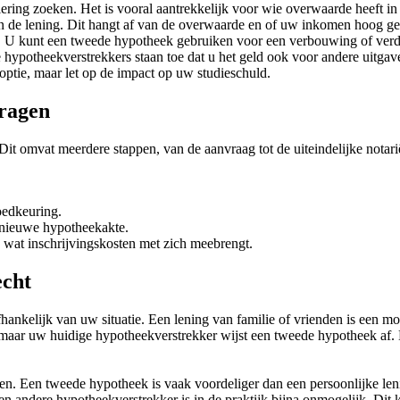
ering zoeken. Het is vooral aantrekkelijk voor wie overwaarde heeft i
 de lening. Dit hangt af van de overwaarde en of uw inkomen hoog gen
. U kunt een tweede hypotheek gebruiken voor een verbouwing of ve
ypotheekverstrekkers staan toe dat u het geld ook voor andere uitgave
ptie, maar let op de impact op uw studieschuld.
vragen
it omvat meerdere stappen, van de aanvraag tot de uiteindelijke notari
oedkeuring.
 nieuwe hypotheekakte.
 wat inschrijvingskosten met zich meebrengt.
echt
hankelijk van uw situatie. Een lening van familie of vrienden is een mo
 maar uw huidige hypotheekverstrekker wijst een tweede hypotheek af. D
even. Een tweede hypotheek is vaak voordeliger dan een persoonlijke le
en andere hypotheekverstrekker is in de praktijk bijna onmogelijk. Dit