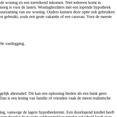
n de woning en een toereikend inkomen. Niet iedereen komt in
oeg is voor de lasten. Woningbezitters met een lopende hypotheek
rduurzaming van uw woning. Ouders kunnen deze optie ook gebruiken
n gebruikt, zoals een grote vakantie of een caravan. Voor de meeste
ële vastlegging.
gelijk alternatief. Dit kan een oplossing bieden als een bank geen
an is een lening van familie of vrienden vaak de meest realistische
ning, vanwege de lagere hypotheekrente. Een doorlopend krediet heeft
 komt doordat de tweede geldverstrekker minder zekerheid heeft over