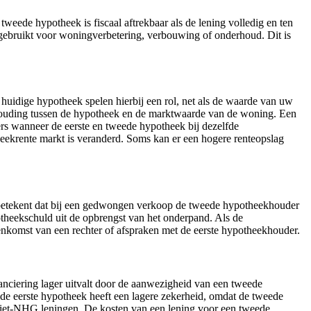
weede hypotheek is fiscaal aftrekbaar als de lening volledig en ten
k gebruikt voor woningverbetering, verbouwing of onderhoud. Dit is
huidige hypotheek spelen hierbij een rol, net als de waarde van uw
rhouding tussen de hypotheek en de marktwaarde van de woning. Een
ders wanneer de eerste en tweede hypotheek bij dezelfde
heekrente markt is veranderd. Soms kan er een hogere renteopslag
it betekent dat bij een gedwongen verkoop de tweede hypotheekhouder
otheekschuld uit de opbrengst van het onderpand. Als de
senkomst van een rechter of afspraken met de eerste hypotheekhouder.
nciering lager uitvalt door de aanwezigheid van een tweede
 de eerste hypotheek heeft een lagere zekerheid, omdat de tweede
j niet-NHG leningen. De kosten van een lening voor een tweede