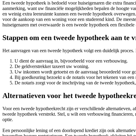
Een tweede hypotheek is bedoeld voor huiseigenaren die extra financi
aanmerking, want uw financiële mogelijkheden bepalen de hoogte van
en weinig extra leenruimte kunnen een tweede hypotheek overwegen
voor de aankoop van een woning voor een studerend kind. De meeste h
huiseigenaren met overwaarde is een tweede hypotheek een flexibele o
Stappen om een tweede hypotheek aan te 
Het aanvragen van een tweede hypotheek volgt een duidelijk proces. D
U dient de aanvraag in, bijvoorbeeld voor een verbouwing.
De geldverstrekker taxeert uw woning.
Uw inkomen wordt getoetst en de aanvraag beoordeeld voor g
Bij goedkeuring bezoekt u de notaris voor het tekenen van een
De notaris zorgt voor de inschrijving van de tweede hypotheek,
Alternatieven voor het tweede hypotheekr
Voor een tweede hypotheekrecht zijn er verschillende alternatieven, af
tweede hypotheek verstrekt. Stel, u wilt een verbouwing financieren,
optie.
Een persoonlijke lening of een doorlopend krediet zijn ook alternati
bovendien hogere rentetarieven. Een tweede hypotheek afsluiten bij e