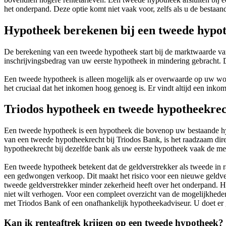
het onderpand. Deze optie komt niet vaak voor, zelfs als u de bestaan
Hypotheek berekenen bij een tweede hypo
De berekening van een tweede hypotheek start bij de marktwaarde 
inschrijvingsbedrag van uw eerste hypotheek in mindering gebracht.
Een tweede hypotheek is alleen mogelijk als er overwaarde op uw won
het cruciaal dat het inkomen hoog genoeg is. Er vindt altijd een inko
Triodos hypotheek en tweede hypotheekre
Een tweede hypotheek is een hypotheek die bovenop uw bestaande hyp
van een tweede hypotheekrecht bij Triodos Bank, is het raadzaam dire
hypotheekrecht bij dezelfde bank als uw eerste hypotheek vaak de mee
Een tweede hypotheek betekent dat de geldverstrekker als tweede in r
een gedwongen verkoop. Dit maakt het risico voor een nieuwe geldver
tweede geldverstrekker minder zekerheid heeft over het onderpand. Ho
niet wilt verhogen. Voor een compleet overzicht van de mogelijkhede
met Triodos Bank of een onafhankelijk hypotheekadviseur. U doet er 
Kan ik renteaftrek krijgen op een tweede hypotheek?