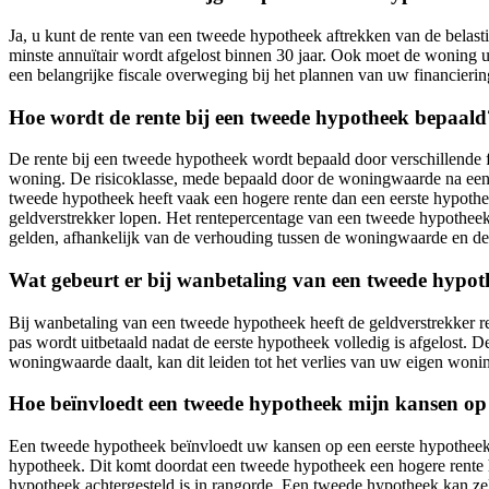
Ja, u kunt de rente van een tweede hypotheek aftrekken van de belast
minste annuïtair wordt afgelost binnen 30 jaar. Ook moet de woning u
een belangrijke fiscale overweging bij het plannen van uw financierin
Hoe wordt de rente bij een tweede hypotheek bepaald
De rente bij een tweede hypotheek wordt bepaald door verschillende f
woning. De risicoklasse, mede bepaald door de woningwaarde na een 
tweede hypotheek heeft vaak een hogere rente dan een eerste hypotheek
geldverstrekker lopen. Het rentepercentage van een tweede hypotheek 
gelden, afhankelijk van de verhouding tussen de woningwaarde en d
Wat gebeurt er bij wanbetaling van een tweede hypo
Bij wanbetaling van een tweede hypotheek heeft de geldverstrekker r
pas wordt uitbetaald nadat de eerste hypotheek volledig is afgelost.
woningwaarde daalt, kan dit leiden tot het verlies van uw eigen woni
Hoe beïnvloedt een tweede hypotheek mijn kansen op 
Een tweede hypotheek beïnvloedt uw kansen op een eerste hypotheek 
hypotheek. Dit komt doordat een tweede hypotheek een hogere rente he
hypotheek achtergesteld is in rangorde. Een tweede hypotheek kan ze