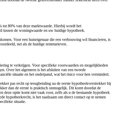
 tot 80% van deze marktwaarde. Hierbij wordt het
hil tussen de woningwaarde en uw huidige hypotheek.
nkomen. Voor een huiseigenaar die een verbouwing wil financieren, is
ordeeld, net als de huidige rentetarieven.
ering te verkrijgen. Voor specifieke voorwaarden en mogelijkheden
gen. Over het algemeen is het afsluiten van een tweede
ciële situatie en het onderpand, wat het risico voor hen vermindert.
kker pas recht op terugbetaling na de eerste hypotheekverstrekker bij
ker dan de eerste is praktisch onmogelijk. Dit komt doordat de
n deze optie komt niet vaak voor, zelfs als u de bestaande hypotheek
ede hypotheekrecht, is het raadzaam om direct contact op te nemen
ifieke situatie.