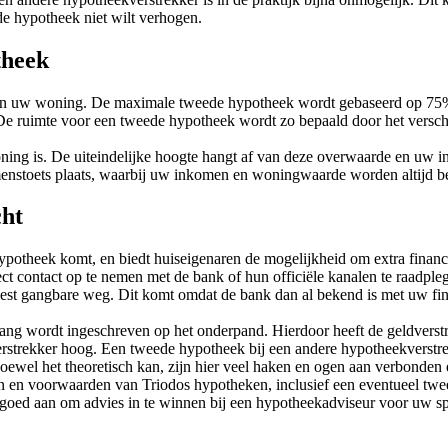
de hypotheek niet wilt verhogen.
theek
van uw woning. De maximale tweede hypotheek wordt gebaseerd op 75%
 De ruimte voor een tweede hypotheek wordt zo bepaald door het versc
ing is. De uiteindelijke hoogte hangt af van deze overwaarde en uw i
menstoets plaats, waarbij uw inkomen en woningwaarde worden altijd beo
cht
otheek komt, en biedt huiseigenaren de mogelijkheid om extra financi
ct contact op te nemen met de bank of hun officiële kanalen te raadple
st gangbare weg. Dit komt omdat de bank dan al bekend is met uw finan
ang wordt ingeschreven op het onderpand. Hierdoor heeft de geldverstre
strekker hoog. Een tweede hypotheek bij een andere hypotheekverstrek
ewel het theoretisch kan, zijn hier veel haken en ogen aan verbonden e
n en voorwaarden van Triodos hypotheken, inclusief een eventueel twe
goed aan om advies in te winnen bij een hypotheekadviseur voor uw spec