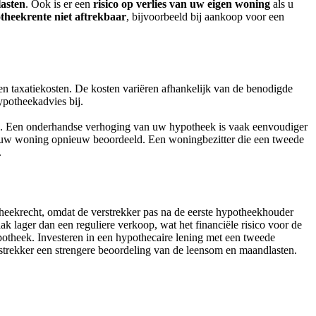
asten
. Ook is er een
risico op verlies van uw eigen woning
als u
theekrente niet aftrekbaar
, bijvoorbeeld bij aankoop voor een
en taxatiekosten. De kosten variëren afhankelijk van de benodigde
ypotheekadvies bij.
heek. Een onderhandse verhoging van uw hypotheek is vaak eenvoudiger
n uw woning opnieuw beoordeeld. Een woningbezitter die een tweede
.
theekrecht, omdat de verstrekker pas na de eerste hypotheekhouder
 lager dan een reguliere verkoop, wat het financiële risico voor de
potheek. Investeren in een hypothecaire lening met een tweede
rstrekker een strengere beoordeling van de leensom en maandlasten.