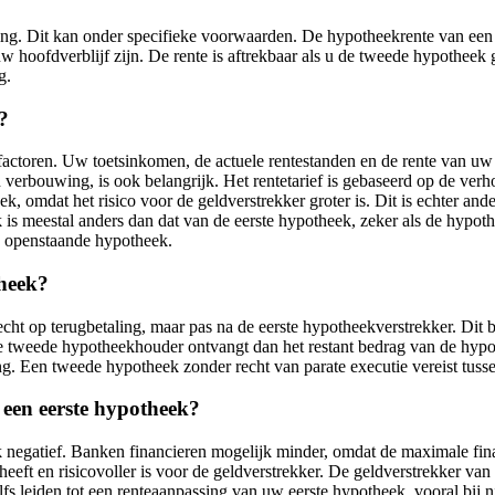
ing. Dit kan onder specifieke voorwaarden. De hypotheekrente van een t
w hoofdverblijf zijn. De rente is aftrekbaar als u de tweede hypothee
g.
?
actoren. Uw toetsinkomen, de actuele rentestanden en de rente van uw 
verbouwing, is ook belangrijk. Het rentetarief is gebaseerd op de ve
, omdat het risico voor de geldverstrekker groter is. Dit is echter an
is meestal anders dan dat van de eerste hypotheek, zeker als de hypot
e openstaande hypotheek.
theek?
echt op terugbetaling, maar pas na de eerste hypotheekverstrekker. D
 De tweede hypotheekhouder ontvangt dan het restant bedrag van de hyp
ng. Een tweede hypotheek zonder recht van parate executie vereist tus
een eerste hypotheek?
negatief. Banken financieren mogelijk minder, omdat de maximale fina
eft en risicovoller is voor de geldverstrekker. De geldverstrekker van
lfs leiden tot een renteaanpassing van uw eerste hypotheek, vooral bi