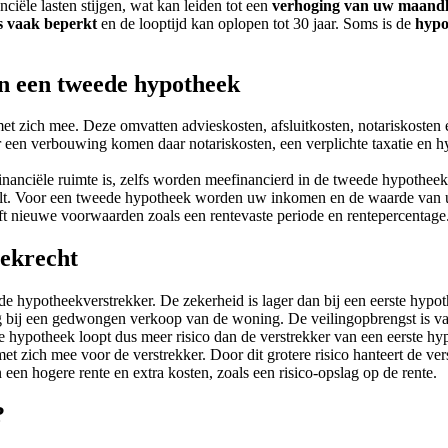
nciële lasten stijgen, wat kan leiden tot een
verhoging van uw maandl
is vaak beperkt
en de looptijd kan oplopen tot 30 jaar. Soms is de
hypo
an een tweede hypotheek
et zich mee. Deze omvatten advieskosten, afsluitkosten, notariskosten 
 een verbouwing komen daar notariskosten, een verplichte taxatie en h
r financiële ruimte is, zelfs worden meefinancierd in de tweede hypot
etaalt. Voor een tweede hypotheek worden uw inkomen en de waarde va
eft nieuwe voorwaarden zoals een rentevaste periode en rentepercentage
eekrecht
e hypotheekverstrekker. De zekerheid is lager dan bij een eerste hypo
g bij een gedwongen verkoop van de woning. De veilingopbrengst is vaak
 hypotheek loopt dus meer risico dan de verstrekker van een eerste hy
t zich mee voor de verstrekker. Door dit grotere risico hanteert de ve
 een hogere rente en extra kosten, zoals een risico-opslag op de rente.
?