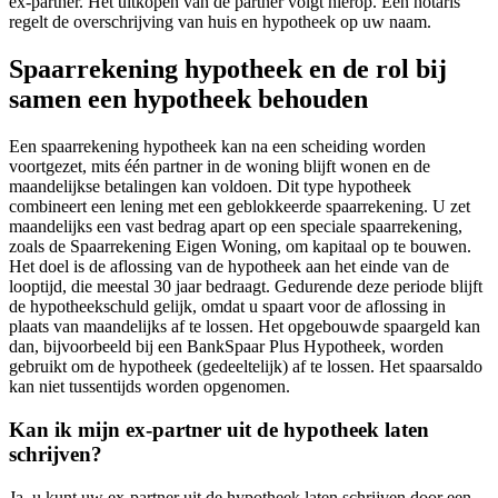
ex-partner. Het uitkopen van de partner volgt hierop. Een notaris
regelt de overschrijving van huis en hypotheek op uw naam.
Spaarrekening hypotheek en de rol bij
samen een hypotheek behouden
Een spaarrekening hypotheek kan na een scheiding worden
voortgezet, mits één partner in de woning blijft wonen en de
maandelijkse betalingen kan voldoen. Dit type hypotheek
combineert een lening met een geblokkeerde spaarrekening. U zet
maandelijks een vast bedrag apart op een speciale spaarrekening,
zoals de Spaarrekening Eigen Woning, om kapitaal op te bouwen.
Het doel is de aflossing van de hypotheek aan het einde van de
looptijd, die meestal 30 jaar bedraagt. Gedurende deze periode blijft
de hypotheekschuld gelijk, omdat u spaart voor de aflossing in
plaats van maandelijks af te lossen. Het opgebouwde spaargeld kan
dan, bijvoorbeeld bij een BankSpaar Plus Hypotheek, worden
gebruikt om de hypotheek (gedeeltelijk) af te lossen. Het spaarsaldo
kan niet tussentijds worden opgenomen.
Kan ik mijn ex-partner uit de hypotheek laten
schrijven?
Ja, u kunt uw ex-partner uit de hypotheek laten schrijven door een