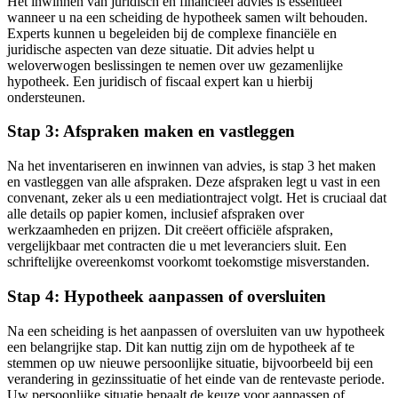
Het inwinnen van juridisch en financieel advies is essentieel
wanneer u na een scheiding de hypotheek samen wilt behouden.
Experts kunnen u begeleiden bij de complexe financiële en
juridische aspecten van deze situatie. Dit advies helpt u
weloverwogen beslissingen te nemen over uw gezamenlijke
hypotheek. Een juridisch of fiscaal expert kan u hierbij
ondersteunen.
Stap 3: Afspraken maken en vastleggen
Na het inventariseren en inwinnen van advies, is stap 3 het maken
en vastleggen van alle afspraken. Deze afspraken legt u vast in een
convenant, zeker als u een mediationtraject volgt. Het is cruciaal dat
alle details op papier komen, inclusief afspraken over
werkzaamheden en prijzen. Dit creëert officiële afspraken,
vergelijkbaar met contracten die u met leveranciers sluit. Een
schriftelijke overeenkomst voorkomt toekomstige misverstanden.
Stap 4: Hypotheek aanpassen of oversluiten
Na een scheiding is het aanpassen of oversluiten van uw hypotheek
een belangrijke stap. Dit kan nuttig zijn om de hypotheek af te
stemmen op uw nieuwe persoonlijke situatie, bijvoorbeeld bij een
verandering in gezinssituatie of het einde van de rentevaste periode.
Uw persoonlijke situatie bepaalt de keuze voor aanpassen of