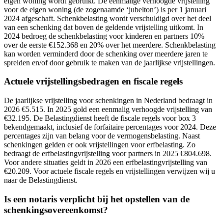
eigen woning wordt gebruikt. De eenmalige verhoogde vrijstelling
voor de eigen woning (de zogenaamde ‘jubelton’) is per 1 januari
2024 afgeschaft. Schenkbelasting wordt verschuldigd over het deel
van een schenking dat boven de geldende vrijstelling uitkomt. In
2024 bedroeg de schenkbelasting voor kinderen en partners 10%
over de eerste €152.368 en 20% over het meerdere. Schenkbelasting
kan worden verminderd door de schenking over meerdere jaren te
spreiden en/of door gebruik te maken van de jaarlijkse vrijstellingen.
Actuele vrijstellingsbedragen en fiscale regels
De jaarlijkse vrijstelling voor schenkingen in Nederland bedraagt in
2026 €5.515. In 2025 gold een eenmalig verhoogde vrijstelling van
€32.195. De Belastingdienst heeft de fiscale regels voor box 3
bekendgemaakt, inclusief de forfaitaire percentages voor 2024. Deze
percentages zijn van belang voor de vermogensbelasting. Naast
schenkingen gelden er ook vrijstellingen voor erfbelasting. Zo
bedraagt de erfbelastingvrijstelling voor partners in 2025 €804.698.
Voor andere situaties geldt in 2026 een erfbelastingvrijstelling van
€20.209. Voor actuele fiscale regels en vrijstellingen verwijzen wij u
naar de Belastingdienst.
Is een notaris verplicht bij het opstellen van de
schenkingsovereenkomst?