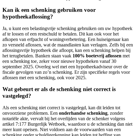
Kan ik een schenking gebruiken voor
hypotheekaflossing?
Ja, u kunt een belastingvrije schenking gebruiken om uw hypotheek
af te lossen of een restschuld te betalen. Dit kan ook voor het
afkopen van erfpacht of woningverbetering. Een huiseigenaar kan
zo versneld aflossen, wat de maandlasten kan verlagen. Zelfs bij een
aflossingsvrije hypotheek die afloopt, kan een schenking helpen bij
het terugbetalen. Banken staan vaak
100% boetevrij aflossen
met
een schenking toe, zeker voor nieuwe hypotheken vanaf 30
september 2025. Overleg wel met een hypotheekadviseur over de
fiscale gevolgen van zo’n schenking. Er zijn specifieke regels voor
aflossen met een schenking, ook voor 2025.
Wat gebeurt er als de schenking niet correct is
vastgelegd?
Als een schenking niet correct is vastgelegd, kan dit leiden tot
onvoorziene problemen. Een
onderhandse schenking
, zonder
notariële akte, vervalt bij het overlijden van de schenker volgens
artikel 7:177 Burgerlijk Wetboek, waardoor u de schenking dan niet
meer kunt opeisen. Niet voldoen aan de voorwaarden van een
schenking onder schuldigerkenning kan leiden tot heffing van