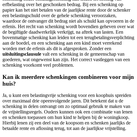
erfbelasting over het geschonken bedrag. Bij een schenking op
papier kan het niet betalen van de jaarlijkse rente door de schenker
een belastingschuld over de gehele schenking veroorzaken,
waardoor de ontvanger dit bedrag niet als schuld kan opvoeren in de
erfenis. Het recht van schenking wordt bovendien geheven over wat
de begiftigde daadwerkelijk verkrijgt, na aftrek van lasten. Een
bovenmatige schenking kan leiden tot een terugbetalingsverplichting
aan de boedel, en een schenking aan een kind moet verrekend
worden met de erfenis als dit is afgesproken. Zonder een
uitsluitingsclausule
valt een schenking in de gemeenschap van
goederen, wat ongewenst kan zijn. Het correct vastleggen van een
schenking voorkomt veel problemen.
Kan ik meerdere schenkingen combineren voor mijn
huis?
Ja, u kunt een belastingvrije schenking voor een koophuis spreiden
over maximaal drie opeenvolgende jaren. Dit betekent dat u de
schenking in delen ontvangt om zo optimaal gebruik te maken van
de vrijstellingsregels. Ouders kunnen ook een combinatie van lenen
en schenken toepassen om hun kind te helpen bij de woningkoop.
Hierbij lenen zij een deel van de koopsom en schenken jaarlijks de
betaalde rente en aflossing terug, tot aan de jaarlijkse vrijstelling.