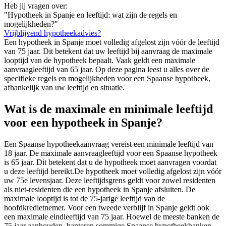
Heb jij vragen over:
"Hypotheek in Spanje en leeftijd: wat zijn de regels en
mogelijkheden?"
Vrijblijvend hypotheekadvies?
Een hypotheek in Spanje moet volledig afgelost zijn vóór de leeftijd
van 75 jaar. Dit betekent dat uw leeftijd bij aanvraag de maximale
looptijd van de hypotheek bepaalt. Vaak geldt een maximale
aanvraagleeftijd van 65 jaar. Op deze pagina leest u alles over de
specifieke regels en mogelijkheden voor een Spaanse hypotheek,
afhankelijk van uw leeftijd en situatie.
Wat is de maximale en minimale leeftijd
voor een hypotheek in Spanje?
Een Spaanse hypotheekaanvraag vereist een minimale leeftijd van
18 jaar. De maximale aanvraagleeftijd voor een Spaanse hypotheek
is 65 jaar. Dit betekent dat u de hypotheek moet aanvragen voordat
u deze leeftijd bereikt.De hypotheek moet volledig afgelost zijn vóór
uw 75e levensjaar. Deze leeftijdsgrens geldt voor zowel residenten
als niet-residenten die een hypotheek in Spanje afsluiten. De
maximale looptijd is tot de 75-jarige leeftijd van de
hoofdkredietnemer. Voor een tweede verblijf in Spanje geldt ook
een maximale eindleeftijd van 75 jaar. Hoewel de meeste banken de
75 jaar aanhouden, hanteren sommige Spaanse hypotheekbanken