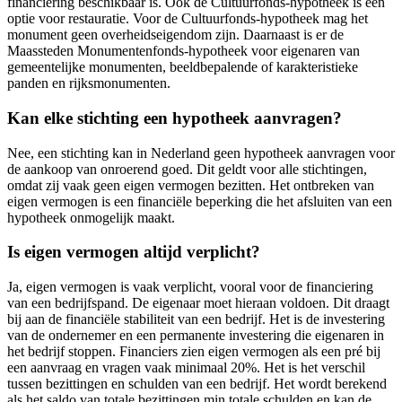
financiering beschikbaar is. Ook de Cultuurfonds-hypotheek is een
optie voor restauratie. Voor de Cultuurfonds-hypotheek mag het
monument geen overheidseigendom zijn. Daarnaast is er de
Maassteden Monumentenfonds-hypotheek voor eigenaren van
gemeentelijke monumenten, beeldbepalende of karakteristieke
panden en rijksmonumenten.
Kan elke stichting een hypotheek aanvragen?
Nee, een stichting kan in Nederland geen hypotheek aanvragen voor
de aankoop van onroerend goed. Dit geldt voor alle stichtingen,
omdat zij vaak geen eigen vermogen bezitten. Het ontbreken van
eigen vermogen is een financiële beperking die het afsluiten van een
hypotheek onmogelijk maakt.
Is eigen vermogen altijd verplicht?
Ja, eigen vermogen is vaak verplicht, vooral voor de financiering
van een bedrijfspand. De eigenaar moet hieraan voldoen. Dit draagt
bij aan de financiële stabiliteit van een bedrijf. Het is de investering
van de ondernemer en een permanente investering die eigenaren in
het bedrijf stoppen. Financiers zien eigen vermogen als een pré bij
een aanvraag en vragen vaak minimaal 20%. Het is het verschil
tussen bezittingen en schulden van een bedrijf. Het wordt berekend
als het saldo van totale bezittingen min totale schulden en kan de