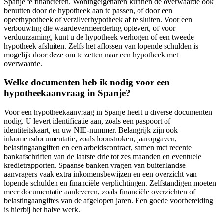
Spanje te financieren. Woningeigenaren kunnen de overwaarde ook
benutten door de hypotheek aan te passen, of door een
opeethypotheek of verzilverhypotheek af te sluiten. Voor een
verbouwing die waardevermeerdering oplevert, of voor
verduurzaming, kunt u de hypotheek verhogen of een tweede
hypotheek afsluiten. Zelfs het aflossen van lopende schulden is
mogelijk door deze om te zetten naar een hypotheek met
overwaarde.
Welke documenten heb ik nodig voor een
hypotheekaanvraag in Spanje?
Voor een hypotheekaanvraag in Spanje heeft u diverse documenten
nodig. U levert identificatie aan, zoals een paspoort of
identiteitskaart, en uw NIE-nummer. Belangrijk zijn ook
inkomensdocumentatie, zoals loonstroken, jaaropgaven,
belastingaangiften en een arbeidscontract, samen met recente
bankafschriften van de laatste drie tot zes maanden en eventuele
kredietrapporten. Spaanse banken vragen van buitenlandse
aanvragers vaak extra inkomensbewijzen en een overzicht van
lopende schulden en financiële verplichtingen. Zelfstandigen moeten
meer documentatie aanleveren, zoals financiële overzichten of
belastingaangiftes van de afgelopen jaren. Een goede voorbereiding
is hierbij het halve werk.