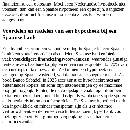
financiering, een oplossing. Mocht een Nederlandse hypotheek niet
volstaan, dan kan een Spaanse hypotheek een optie zijn, aangezien
deze ook door niet-Spaanse inkomstenbezitters kan worden
aangevraagd.
Voordelen en nadelen van een hypotheek bij een
Spaanse bank
Een hypotheek voor een vakantiewoning in Spanje bij een Spaanse
bank kent zowel voordelen als nadelen. Spaanse banken bieden
vaak
voordeligere financieringsvoorwaarden
, waaronder gunstige
rentetarieven, haalbare looptijden en een ruime quotiteit tot 70% van
de aankoop- of taxatiewaarde. Ze kunnen een hypotheek snel
vestigen op Spaans vastgoed, wat de transactie soepeler maakt. Zo
bood Banco Sabadell in 2025 zeer gunstige hypotheekrentes aan
buitenlandse kopers, en soms zijn uitzonderingen op de maximale
looptijd mogelijk. Echter, de risico-opslag is vaak hoger door een
extra rentepercentage, omdat het lastiger is wanbetalers op te sporen
en buitenlands inkomen te beoordelen. De Spaanse hypotheekmarkt
kan ingewikkeld en minder transparant zijn als u er niet mee
vertrouwd bent, en de rentes verschillen aanzienlijk per bank voor
niet-ingezetenen. Een grondige vergelijking tussen banken is
daarom essentieel.