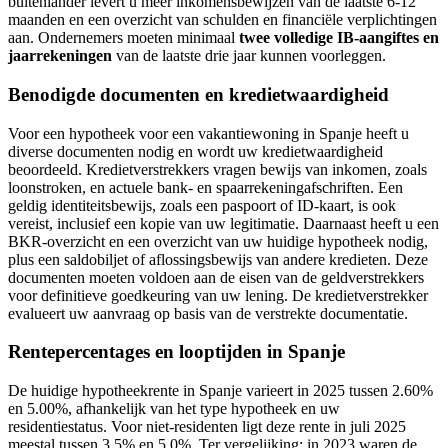
buitenlander levert u meer inkomensbewijzen van de laatste 6-12
maanden en een overzicht van schulden en financiële verplichtingen
aan. Ondernemers moeten minimaal
twee volledige IB-aangiftes en
jaarrekeningen
van de laatste drie jaar kunnen voorleggen.
Benodigde documenten en kredietwaardigheid
Voor een hypotheek voor een vakantiewoning in Spanje heeft u
diverse documenten nodig en wordt uw kredietwaardigheid
beoordeeld. Kredietverstrekkers vragen bewijs van inkomen, zoals
loonstroken, en actuele bank- en spaarrekeningafschriften. Een
geldig identiteitsbewijs, zoals een paspoort of ID-kaart, is ook
vereist, inclusief een kopie van uw legitimatie. Daarnaast heeft u een
BKR-overzicht en een overzicht van uw huidige hypotheek nodig,
plus een saldobiljet of aflossingsbewijs van andere kredieten. Deze
documenten moeten voldoen aan de eisen van de geldverstrekkers
voor definitieve goedkeuring van uw lening. De kredietverstrekker
evalueert uw aanvraag op basis van de verstrekte documentatie.
Rentepercentages en looptijden in Spanje
De huidige hypotheekrente in Spanje varieert in 2025 tussen 2.60%
en 5.00%, afhankelijk van het type hypotheek en uw
residentiestatus. Voor niet-residenten ligt deze rente in juli 2025
meestal tussen 3.5% en 5.0%. Ter vergelijking: in 2023 waren de