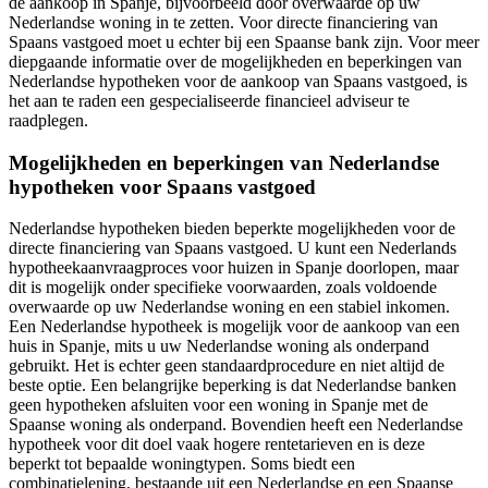
de aankoop in Spanje, bijvoorbeeld door overwaarde op uw
Nederlandse woning in te zetten. Voor directe financiering van
Spaans vastgoed moet u echter bij een Spaanse bank zijn. Voor meer
diepgaande informatie over de mogelijkheden en beperkingen van
Nederlandse hypotheken voor de aankoop van Spaans vastgoed, is
het aan te raden een gespecialiseerde financieel adviseur te
raadplegen.
Mogelijkheden en beperkingen van Nederlandse
hypotheken voor Spaans vastgoed
Nederlandse hypotheken bieden beperkte mogelijkheden voor de
directe financiering van Spaans vastgoed. U kunt een Nederlands
hypotheekaanvraagproces voor huizen in Spanje doorlopen, maar
dit is mogelijk onder specifieke voorwaarden, zoals voldoende
overwaarde op uw Nederlandse woning en een stabiel inkomen.
Een Nederlandse hypotheek is mogelijk voor de aankoop van een
huis in Spanje, mits u uw Nederlandse woning als onderpand
gebruikt. Het is echter geen standaardprocedure en niet altijd de
beste optie. Een belangrijke beperking is dat Nederlandse banken
geen hypotheken afsluiten voor een woning in Spanje met de
Spaanse woning als onderpand. Bovendien heeft een Nederlandse
hypotheek voor dit doel vaak hogere rentetarieven en is deze
beperkt tot bepaalde woningtypen. Soms biedt een
combinatielening, bestaande uit een Nederlandse en een Spaanse