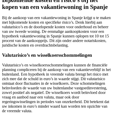
Bijkomende kosten en risico’s bij het
kopen van een vakantiewoning in Spanje
Bij de aankoop van een vakantiewoning in Spanje krijgt u te maken
met bijkomende kosten en specifieke risico’s. Denk hierbij aan
valutarisico’s en de doorlopende kosten voor onderhoud en beheer
van uw tweede woning. De eenmalige aankoopkosten voor een
hypotheek vakantiewoning in Spanje kunnen oplopen tot 10 tot 15
procent van de aankoopprijs. Dit zijn onder andere notariskosten,
juridische kosten en overdrachtsbelasting.
Valutarisico’s en wisselkoersschommelingen
Valutarisico’s en wisselkoersschommelingen kunnen de financiële
planning compliceren bij de aankoop van een vakantieverblijf in het
buitenland. Een hypotheek in vreemde valuta brengt het risico met
zich mee dat de schuld in euro’s in waarde stijgt. Dit valutarisico
ontstaat door fluctuaties in de wisselkoers. Deze schommelingen
beïnvloeden de waarde van uw buitenlandse vastgoedinvestering,
zowel positief als negatief. De wisselkoers wordt beïnvloed door
vraag en aanbod naar een valuta, maar ook door
regeringswisselingen in periodes van onzekerheid. Dit betekent dat
uw inkomen in euro’s minder waard kan worden ten opzichte van
de vreemde valuta.