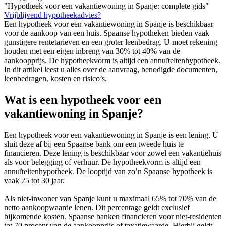
"Hypotheek voor een vakantiewoning in Spanje: complete gids"
Vrijblijvend hypotheekadvies?
Een hypotheek voor een vakantiewoning in Spanje is beschikbaar
voor de aankoop van een huis. Spaanse hypotheken bieden vaak
gunstigere rentetarieven en een groter leenbedrag. U moet rekening
houden met een eigen inbreng van 30% tot 40% van de
aankoopprijs. De hypotheekvorm is altijd een annuïteitenhypotheek.
In dit artikel leest u alles over de aanvraag, benodigde documenten,
leenbedragen, kosten en risico’s.
Wat is een hypotheek voor een
vakantiewoning in Spanje?
Een hypotheek voor een vakantiewoning in Spanje is een lening. U
sluit deze af bij een Spaanse bank om een tweede huis te
financieren. Deze lening is beschikbaar voor zowel een vakantiehuis
als voor belegging of verhuur. De hypotheekvorm is altijd een
annuïteitenhypotheek. De looptijd van zo’n Spaanse hypotheek is
vaak 25 tot 30 jaar.
Als niet-inwoner van Spanje kunt u maximaal 65% tot 70% van de
netto aankoopwaarde lenen. Dit percentage geldt exclusief
bijkomende kosten. Spaanse banken financieren voor niet-residenten
tot 70 procent van de aankoopprijs of taxatiewaarde. Hierbij geldt