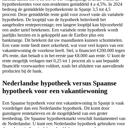
hypotheekrentes voor non-residenten gemiddeld 4 a 4,5%. In 2024
bedroeg de gemiddelde hypotheekrente in Spanje 3,5 tot 4,5
procent. Deze gemiddelde rente gold voor zowel vaste als variabele
hypotheken. De looptijd van de hypotheek beïnvloedt het
aangeboden rentepercentage; een langere looptijd kan bijvoorbeeld
een ander tarief betekenen. Een variabele rente hypotheek wordt
jaarlijks herzien en is gekoppeld aan de Euribor plus een
bankmarge. Dit betekent dat uw maandlasten kunnen schommelen.
Een vaste rente biedt meer zekerheid, wat voor veel kopers van een
vakantiewoning de voorkeur heeft. Stel, u financiert €200.000 tegen
4% rente, dan betaalt u in het eerste jaar €8.000 aan rente. U kunt de
rente mogelijk verlagen met 0,25 tot 1 procent als u aan bepaalde
financiële voorwaarden voldoet, zoals het afsluiten van aanvullende
producten bij de bank.
Nederlandse hypotheek versus Spaanse
hypotheek voor een vakantiewoning
Een Spaanse hypotheek voor een vakantiewoning in Spanje is vaak
voordeliger dan een Nederlandse hypotheek. Dit komt door
gunstigere rentetarieven en de mogelijkheid van een groter
leenbedrag. De Spaanse hypotheekmarkt verschilt fundamenteel van
de Nederlandse. U kunt een Nederlandse hypotheek gebruiken voor