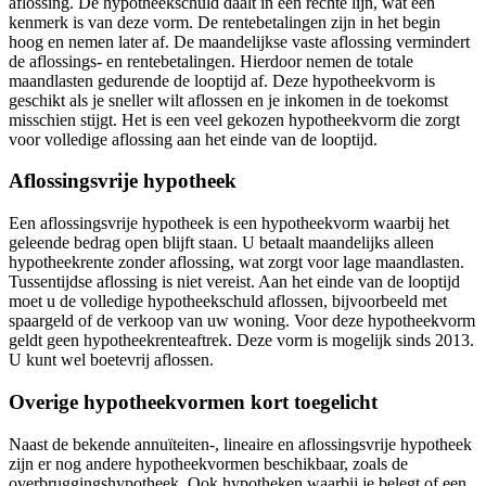
aflossing. De hypotheekschuld daalt in een rechte lijn, wat een
kenmerk is van deze vorm. De rentebetalingen zijn in het begin
hoog en nemen later af. De maandelijkse vaste aflossing vermindert
de aflossings- en rentebetalingen. Hierdoor nemen de totale
maandlasten gedurende de looptijd af. Deze hypotheekvorm is
geschikt als je sneller wilt aflossen en je inkomen in de toekomst
misschien stijgt. Het is een veel gekozen hypotheekvorm die zorgt
voor volledige aflossing aan het einde van de looptijd.
Aflossingsvrije hypotheek
Een aflossingsvrije hypotheek is een hypotheekvorm waarbij het
geleende bedrag open blijft staan. U betaalt maandelijks alleen
hypotheekrente zonder aflossing, wat zorgt voor lage maandlasten.
Tussentijdse aflossing is niet vereist. Aan het einde van de looptijd
moet u de volledige hypotheekschuld aflossen, bijvoorbeeld met
spaargeld of de verkoop van uw woning. Voor deze hypotheekvorm
geldt geen hypotheekrenteaftrek. Deze vorm is mogelijk sinds 2013.
U kunt wel boetevrij aflossen.
Overige hypotheekvormen kort toegelicht
Naast de bekende annuïteiten-, lineaire en aflossingsvrije hypotheek
zijn er nog andere hypotheekvormen beschikbaar, zoals de
overbruggingshypotheek. Ook hypotheken waarbij je belegt of een