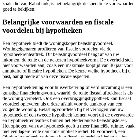
zoals die van Rabobank, is het belangrijk de specifieke voorwaarden
goed te bekijken.
Belangrijke voorwaarden en fiscale
voordelen bij hypotheken
Een hypotheek biedt de woningskoper belastingvoordeel.
Woningeigenaren profiteren van fiscale voordelen via de
hypotheekrenteaftrek. Dit belastingvoordeel hangt af van uw
inkomen, de rente en de gekozen hypotheekvorm. De overheid stelt
hier voorwaarden aan, zoals een maximale looptijd van 30 jaar voor
annuïtaire of lineaire hypotheken. De keuze welke hypotheek bij u
past, hangt mede af van deze fiscale aspecten.
Een hypotheeklening voor huisverbetering of verduurzaming is een
gunstige financieringsvorm, waarbij de rente fiscaal aftrekbaar is als
de woning verbetert. Ook een overbruggingshypotheek kan fiscaal
voordeel opleveren als u deze afsluit voor de aankoop van een
volgende woning. Belastingvoordelen bij het verhogen van uw
hypotheek of een tweede hypotheek komen voort uit de overwaarde
en hypotheekrenteaftrek binnen het Nederlandse belastingstelsel.
Het ophogen van uw hypotheek geeft u meer financiële ruimte, vaak
met een lagere rente dan consumptief krediet. Bijvoorbeeld, een
Obvion hypotheek verhogen kan fiscale voordelen bieden als het