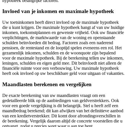
hypotheek belangrijke factoren.
Invloed van je inkomen en maximale hypotheek
Uw toetsinkomen heeft direct invloed op de maximale hypotheek
die u kunt krijgen. De maximale hypotheek hangt af van uw huidige
inkomen, toekomstplannen en gewenste vrijheid. Ook uw financiële
verplichtingen, de marktwaarde van de woning en openstaande
schulden beïnvloeden dit bedrag. Factoren zoals een naderend
pensioen, de rentestand en de looptijd spelen eveneens een rol. Het
gezamenlijk inkomen, schulden en de woonquote zijn bepalend
voor de maximale hypotheek. Bij de berekening tellen uw inkomen,
leningen, schulden en eigen geld mee. Dit beïnvloedt niet alleen de
financiële ruimte voor een verbouwing. Uw maximale hypotheek
heeft ook invloed op uw beschikbare geld voor uitgaan of vakanties.
Maandlasten berekenen en vergelijken
De exacte berekening van uw maandlasten vraagt om een
gedetailleerde blik op de aanbiedingen van geldverstrekkers. Ook
voor een goede vergelijking is dit belangrijk. Stel u heeft zelf een
maandbedrag berekend; dit kan afwijken van het definitieve aanbod
van een kredietverstrekker. Dit komt door afrondingsverschillen in
de berekening. Vergelijk daarom altijd de concrete voorstellen die u
ontvangt, zodat u precies weet waar u aan toe bent.