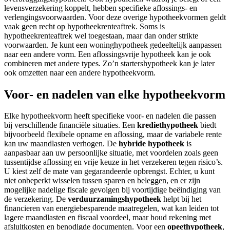
levensverzekering koppelt, hebben specifieke aflossings- en
verlengingsvoorwaarden. Voor deze overige hypotheekvormen geldt
vaak geen recht op hypotheekrenteaftrek. Soms is
hypotheekrenteaftrek wel toegestaan, maar dan onder strikte
voorwaarden. Je kunt een woninghypotheek gedeeltelijk aanpassen
naar een andere vorm. Een aflossingsvrije hypotheek kan je ook
combineren met andere types. Zo’n startershypotheek kan je later
ook omzetten naar een andere hypotheekvorm.
Voor- en nadelen van elke hypotheekvorm
Elke hypotheekvorm heeft specifieke voor- en nadelen die passen
bij verschillende financiële situaties. Een
krediethypotheek
biedt
bijvoorbeeld flexibele opname en aflossing, maar de variabele rente
kan uw maandlasten verhogen. De
hybride hypotheek
is
aanpasbaar aan uw persoonlijke situatie, met voordelen zoals geen
tussentijdse aflossing en vrije keuze in het verzekeren tegen risico’s.
U kiest zelf de mate van gegarandeerde opbrengst. Echter, u kunt
niet onbeperkt wisselen tussen sparen en beleggen, en er zijn
mogelijke nadelige fiscale gevolgen bij voortijdige beëindiging van
de verzekering. De
verduurzamingshypotheek
helpt bij het
financieren van energiebesparende maatregelen, wat kan leiden tot
lagere maandlasten en fiscaal voordeel, maar houd rekening met
afsluitkosten en benodigde documenten. Voor een
opeethypotheek
,