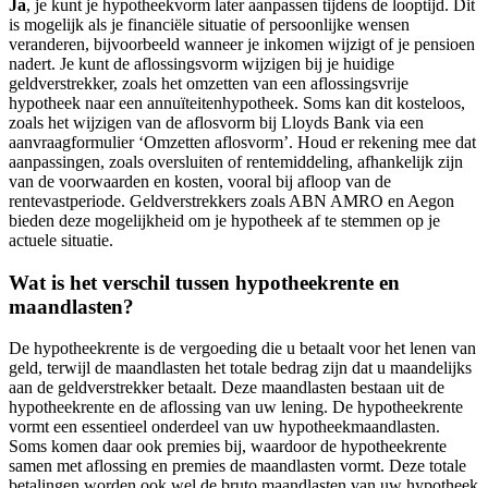
Ja
, je kunt je hypotheekvorm later aanpassen tijdens de looptijd. Dit
is mogelijk als je financiële situatie of persoonlijke wensen
veranderen, bijvoorbeeld wanneer je inkomen wijzigt of je pensioen
nadert. Je kunt de aflossingsvorm wijzigen bij je huidige
geldverstrekker, zoals het omzetten van een aflossingsvrije
hypotheek naar een annuïteitenhypotheek. Soms kan dit kosteloos,
zoals het wijzigen van de aflosvorm bij Lloyds Bank via een
aanvraagformulier ‘Omzetten aflosvorm’. Houd er rekening mee dat
aanpassingen, zoals oversluiten of rentemiddeling, afhankelijk zijn
van de voorwaarden en kosten, vooral bij afloop van de
rentevastperiode. Geldverstrekkers zoals ABN AMRO en Aegon
bieden deze mogelijkheid om je hypotheek af te stemmen op je
actuele situatie.
Wat is het verschil tussen hypotheekrente en
maandlasten?
De hypotheekrente is de vergoeding die u betaalt voor het lenen van
geld, terwijl de maandlasten het totale bedrag zijn dat u maandelijks
aan de geldverstrekker betaalt. Deze maandlasten bestaan uit de
hypotheekrente en de aflossing van uw lening. De hypotheekrente
vormt een essentieel onderdeel van uw hypotheekmaandlasten.
Soms komen daar ook premies bij, waardoor de hypotheekrente
samen met aflossing en premies de maandlasten vormt. Deze totale
betalingen worden ook wel de bruto maandlasten van uw hypotheek