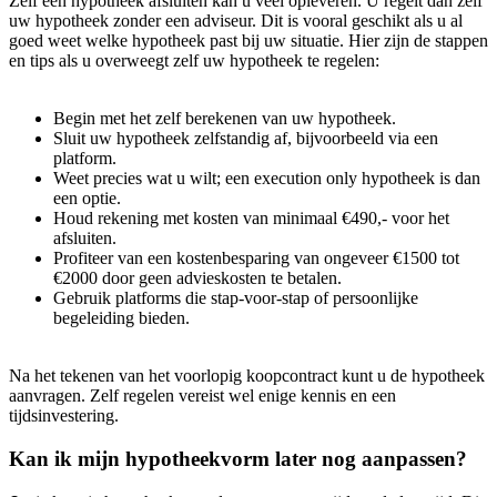
Zelf een hypotheek afsluiten kan u veel opleveren. U regelt dan zelf
uw hypotheek zonder een adviseur. Dit is vooral geschikt als u al
goed weet welke hypotheek past bij uw situatie. Hier zijn de stappen
en tips als u overweegt zelf uw hypotheek te regelen:
Begin met het zelf berekenen van uw hypotheek.
Sluit uw hypotheek zelfstandig af, bijvoorbeeld via een
platform.
Weet precies wat u wilt; een execution only hypotheek is dan
een optie.
Houd rekening met kosten van minimaal €490,- voor het
afsluiten.
Profiteer van een kostenbesparing van ongeveer €1500 tot
€2000 door geen advieskosten te betalen.
Gebruik platforms die stap-voor-stap of persoonlijke
begeleiding bieden.
Na het tekenen van het voorlopig koopcontract kunt u de hypotheek
aanvragen. Zelf regelen vereist wel enige kennis en een
tijdsinvestering.
Kan ik mijn hypotheekvorm later nog aanpassen?