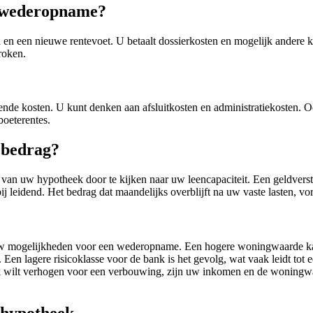
n wederopname?
n een nieuwe rentevoet. U betaalt dossierkosten en mogelijk andere ko
roken.
de kosten. U kunt denken aan afsluitkosten en administratiekosten. O
boeterentes.
 bedrag?
 uw hypotheek door te kijken naar uw leencapaciteit. Een geldverstre
j leidend. Het bedrag dat maandelijks overblijft na uw vaste lasten, vo
w mogelijkheden voor een wederopname. Een hogere woningwaarde kan
en lagere risicoklasse voor de bank is het gevolg, wat vaak leidt tot
ek wilt verhogen voor een verbouwing, zijn uw inkomen en de woning