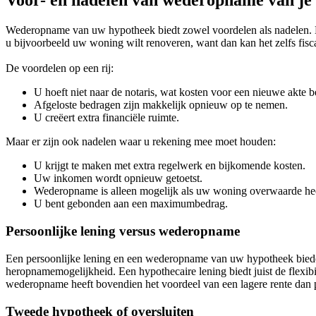
Voor- en nadelen van wederopname van je
Wederopname van uw hypotheek biedt zowel voordelen als nadelen. Het
u bijvoorbeeld uw woning wilt renoveren, want dan kan het zelfs fisc
De voordelen op een rij:
U hoeft niet naar de notaris, wat kosten voor een nieuwe akte b
Afgeloste bedragen zijn makkelijk opnieuw op te nemen.
U creëert extra financiële ruimte.
Maar er zijn ook nadelen waar u rekening mee moet houden:
U krijgt te maken met extra regelwerk en bijkomende kosten.
Uw inkomen wordt opnieuw getoetst.
Wederopname is alleen mogelijk als uw woning overwaarde hee
U bent gebonden aan een maximumbedrag.
Persoonlijke lening versus wederopname
Een persoonlijke lening en een wederopname van uw hypotheek bieden
heropnamemogelijkheid. Een hypothecaire lening biedt juist de flexibi
wederopname heeft bovendien het voordeel van een lagere rente dan p
Tweede hypotheek of oversluiten