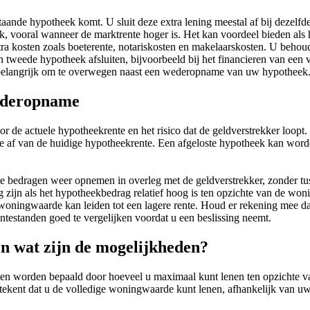
de hypotheek komt. U sluit deze extra lening meestal af bij dezelfde a
k, vooral wanneer de marktrente hoger is. Het kan voordeel bieden als 
ra kosten zoals boeterente, notariskosten en makelaarskosten. U beh
een tweede hypotheek afsluiten, bijvoorbeeld bij het financieren van e
 belangrijk om te overwegen naast een wederopname van uw hypotheek
wederopname
de actuele hypotheekrente en het risico dat de geldverstrekker loopt.
e af van de huidige hypotheekrente. Een afgeloste hypotheek kan wor
e bedragen weer opnemen in overleg met de geldverstrekker, zonder tu
zijn als het hypotheekbedrag relatief hoog is ten opzichte van de woni
woningwaarde kan leiden tot een lagere rente. Houd er rekening mee d
entestanden goed te vergelijken voordat u een beslissing neemt.
n wat zijn de mogelijkheden?
n worden bepaald door hoeveel u maximaal kunt lenen ten opzichte 
kent dat u de volledige woningwaarde kunt lenen, afhankelijk van uw f