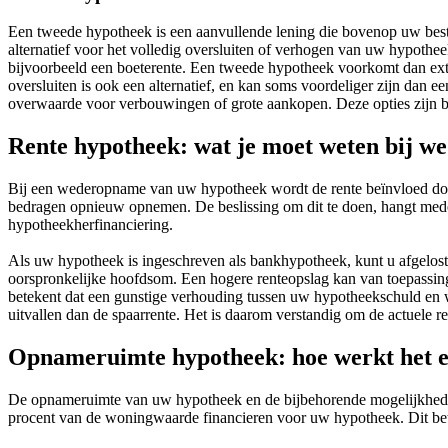
Een tweede hypotheek is een aanvullende lening die bovenop uw bestaan
alternatief voor het volledig oversluiten of verhogen van uw hypothee
bijvoorbeeld een boeterente. Een tweede hypotheek voorkomt dan ext
oversluiten is ook een alternatief, en kan soms voordeliger zijn dan 
overwaarde voor verbouwingen of grote aankopen. Deze opties zijn
Rente hypotheek: wat je moet weten bij 
Bij een wederopname van uw hypotheek wordt de rente beïnvloed door 
bedragen opnieuw opnemen. De beslissing om dit te doen, hangt med
hypotheekherfinanciering.
Als uw hypotheek is ingeschreven als bankhypotheek, kunt u afgelost
oorspronkelijke hoofdsom. Een hogere renteopslag kan van toepassing 
betekent dat een gunstige verhouding tussen uw hypotheekschuld en 
uitvallen dan de spaarrente. Het is daarom verstandig om de actuele r
Opnameruimte hypotheek: hoe werkt het e
De opnameruimte van uw hypotheek en de bijbehorende mogelijkhede
procent van de woningwaarde financieren voor uw hypotheek. Dit bete