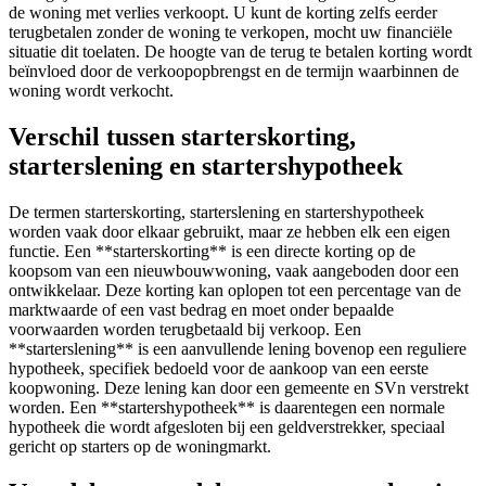
de woning met verlies verkoopt. U kunt de korting zelfs eerder
terugbetalen zonder de woning te verkopen, mocht uw financiële
situatie dit toelaten. De hoogte van de terug te betalen korting wordt
beïnvloed door de verkoopopbrengst en de termijn waarbinnen de
woning wordt verkocht.
Verschil tussen starterskorting,
starterslening en startershypotheek
De termen starterskorting, starterslening en startershypotheek
worden vaak door elkaar gebruikt, maar ze hebben elk een eigen
functie. Een **starterskorting** is een directe korting op de
koopsom van een nieuwbouwwoning, vaak aangeboden door een
ontwikkelaar. Deze korting kan oplopen tot een percentage van de
marktwaarde of een vast bedrag en moet onder bepaalde
voorwaarden worden terugbetaald bij verkoop. Een
**starterslening** is een aanvullende lening bovenop een reguliere
hypotheek, specifiek bedoeld voor de aankoop van een eerste
koopwoning. Deze lening kan door een gemeente en SVn verstrekt
worden. Een **startershypotheek** is daarentegen een normale
hypotheek die wordt afgesloten bij een geldverstrekker, speciaal
gericht op starters op de woningmarkt.