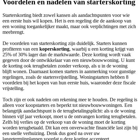
Voordelen en nadelen van starterskorting
Starterskorting biedt zowel kansen als aandachtspunten voor wie
een eerste huis wil kopen. Het is een regeling die de aankoop van
een woning toegankelijker maakt, maar ook verplichtingen met zich
meebrengt.
De voordelen van starterskorting zijn duidelijk. Starters kunnen
profiteren van een
koperskorting
, waarbij u een korting krijgt van
25% of 30% lager dan de marktwaarde. Deze korting wordt vaak
gegeven door de ontwikkelaar van een nieuwbouwwoning. U kunt
de korting ook terugbetalen zonder verkoop, als u in de woning
blijft wonen. Daarnaast komen starters in aanmerking voor gunstige
regelingen, zoals de startersvrijstelling. Woningstarters hebben 8
voordelen bij het kopen van hun eerste huis, waaronder deze fiscale
vrijstelling.
Toch zijn er ook nadelen om rekening mee te houden. De regeling is
alleen voor koopstarters en beperkt tot nieuwbouwwoningen. Een
belangrijk aandachtspunt is de terugbetalingsplicht: als u de woning
binnen vijf jaar verkoopt, moet u de ontvangen korting terugbetalen.
Zelfs bij verlies op de verkoop van de woning moet de korting
worden terugbetaald. Dit kan een onverwachte financiële last zijn bij
een snelle verhuizing. Denk dus goed na over uw
langetermijnplannen voordat u deze korting accepteert.