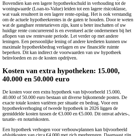
Bovendien kan een lagere hypotheekschuld in verhouding tot de
woningwaarde (Loan-to-Value) leiden tot een lagere risicoklasse,
wat vaak resulteert in een lagere rente-opslag. Het is ook verstandig
om de actuele hypotheekrentes in de gaten te houden. Door te weten
wat de gangbare rentetarieven zijn, kunt u beter inschatten of uw
huidige rente concurrerend is en eventueel actie ondernemen bij het
aflopen van uw rentevaste periode. Let verder op met andere
leningen. Een persoonlijke lening of andere kredieten kunnen uw
maximale hypotheekbedrag verlagen en uw financiële ruimte
beperken. Dit kan indirect de voorwaarden van uw hypotheek
beïnvloeden en zo de kosten opdrijven.
Kosten van extra hypotheken: 15.000,
40.000 en 50.000 euro
De kosten voor een extra hypotheek van bijvoorbeeld 15.000,
40.000 of 50.000 euro bestaan uit diverse bijkomende posten. De
exacte totale kosten variëren per situatie en bedrag. Voor een
hypotheekverhoging of tweede hypotheek in 2026 liggen de
gemiddelde kosten tussen de €3.000 en €5.000. Dit omvat advies-,
taxatie- en notariskosten.
Een hypotheek verhogen voor verbouwplannen kan bijvoorbeeld
afsluitkosten van circa €4.000 met zich meebrengen. Daarnaast zijn