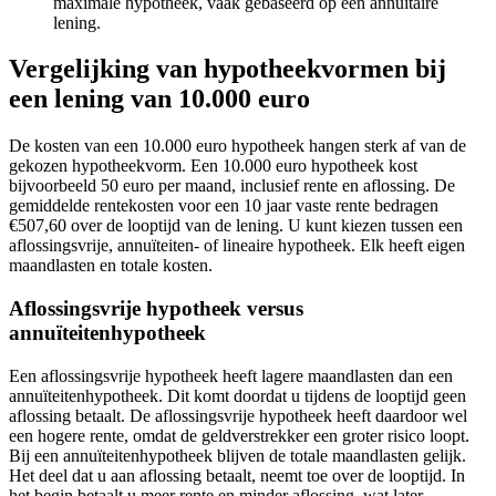
maximale hypotheek, vaak gebaseerd op een annuïtaire
lening.
Vergelijking van hypotheekvormen bij
een lening van 10.000 euro
De kosten van een 10.000 euro hypotheek hangen sterk af van de
gekozen hypotheekvorm. Een 10.000 euro hypotheek kost
bijvoorbeeld 50 euro per maand, inclusief rente en aflossing. De
gemiddelde rentekosten voor een 10 jaar vaste rente bedragen
€507,60 over de looptijd van de lening. U kunt kiezen tussen een
aflossingsvrije, annuïteiten- of lineaire hypotheek. Elk heeft eigen
maandlasten en totale kosten.
Aflossingsvrije hypotheek versus
annuïteitenhypotheek
Een aflossingsvrije hypotheek heeft lagere maandlasten dan een
annuïteitenhypotheek. Dit komt doordat u tijdens de looptijd geen
aflossing betaalt. De aflossingsvrije hypotheek heeft daardoor wel
een hogere rente, omdat de geldverstrekker een groter risico loopt.
Bij een annuïteitenhypotheek blijven de totale maandlasten gelijk.
Het deel dat u aan aflossing betaalt, neemt toe over de looptijd. In
het begin betaalt u meer rente en minder aflossing, wat later