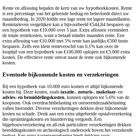
Rente en aflossing bepalen de kern van uw hypotheekkosten. Rente
is een percentage van het geleende bedrag en beïnvloedt direct uw
maandbedrag. In 2020 leidde een lage rente tot lagere maandlasten.
Rentetarieven vergelijken kan u bijvoorbeeld €544,84 besparen op
een hypotheek van €10.000 over 5 jaar. Extra aflossen vermindert
de totale rentekosten, want u betaalt minder maanden rente. Een
extra aflossing van €10.000 met 5% rente kan jaarlijks €500 bruto
besparen. Zelfs een klein renteverschil van 0,1% kan over de
looptijd van een hypotheek van €100.000 oplopen tot €3.000 extra
kosten. De effectieve rente omvat naast de rente ook bijkomende
kosten.
Eventuele bijkomende kosten en verzekeringen
Bij een hypotheek van 10.000 euro komen er altijd bijkomende
kosten bij. Deze kosten, zoals
taxatie-
,
notaris-
,
makelaar-
en
advies- en bemiddelingskosten
, kunnen oplopen tot 5-6% van de
koopsom. Ook overdrachtsbelasting en onroerendezaakbelasting
vallen hieronder. Diverse verzekeringen dekken deze bijkomende
kosten na schade. Denk aan een extra uitgebreide opstalverzekering
die opruimingskosten en huurderving vergoedt. Een
bijgebouwverzekering en all-risk particuliere verzekeringen dekken
bereddingskosten en archeologisch onderzoek boven het verzekerde
bedrag. Een extra kostenverzekering biedt dekking voor