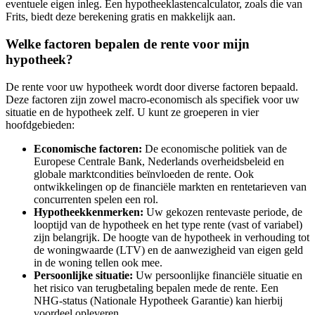
eventuele eigen inleg. Een hypotheeklastencalculator, zoals die van
Frits, biedt deze berekening gratis en makkelijk aan.
Welke factoren bepalen de rente voor mijn
hypotheek?
De rente voor uw hypotheek wordt door diverse factoren bepaald.
Deze factoren zijn zowel macro-economisch als specifiek voor uw
situatie en de hypotheek zelf. U kunt ze groeperen in vier
hoofdgebieden:
Economische factoren:
De economische politiek van de
Europese Centrale Bank, Nederlands overheidsbeleid en
globale marktcondities beïnvloeden de rente. Ook
ontwikkelingen op de financiële markten en rentetarieven van
concurrenten spelen een rol.
Hypotheekkenmerken:
Uw gekozen rentevaste periode, de
looptijd van de hypotheek en het type rente (vast of variabel)
zijn belangrijk. De hoogte van de hypotheek in verhouding tot
de woningwaarde (LTV) en de aanwezigheid van eigen geld
in de woning tellen ook mee.
Persoonlijke situatie:
Uw persoonlijke financiële situatie en
het risico van terugbetaling bepalen mede de rente. Een
NHG-status (Nationale Hypotheek Garantie) kan hierbij
voordeel opleveren.