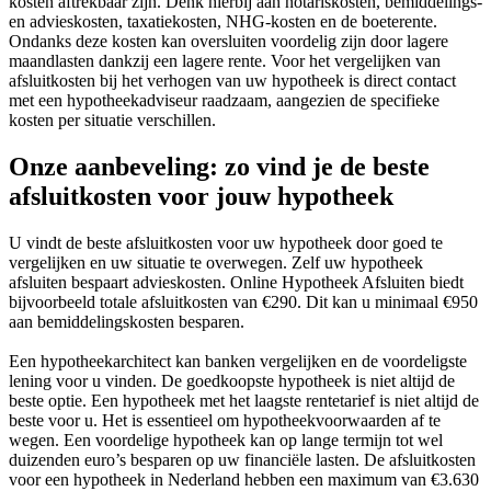
kosten aftrekbaar zijn. Denk hierbij aan notariskosten, bemiddelings-
en advieskosten, taxatiekosten, NHG-kosten en de boeterente.
Ondanks deze kosten kan oversluiten voordelig zijn door lagere
maandlasten dankzij een lagere rente. Voor het vergelijken van
afsluitkosten bij het verhogen van uw hypotheek is direct contact
met een hypotheekadviseur raadzaam, aangezien de specifieke
kosten per situatie verschillen.
Onze aanbeveling: zo vind je de beste
afsluitkosten voor jouw hypotheek
U vindt de beste afsluitkosten voor uw hypotheek door goed te
vergelijken en uw situatie te overwegen. Zelf uw hypotheek
afsluiten bespaart advieskosten. Online Hypotheek Afsluiten biedt
bijvoorbeeld totale afsluitkosten van €290. Dit kan u minimaal €950
aan bemiddelingskosten besparen.
Een hypotheekarchitect kan banken vergelijken en de voordeligste
lening voor u vinden. De goedkoopste hypotheek is niet altijd de
beste optie. Een hypotheek met het laagste rentetarief is niet altijd de
beste voor u. Het is essentieel om hypotheekvoorwaarden af te
wegen. Een voordelige hypotheek kan op lange termijn tot wel
duizenden euro’s besparen op uw financiële lasten. De afsluitkosten
voor een hypotheek in Nederland hebben een maximum van €3.630