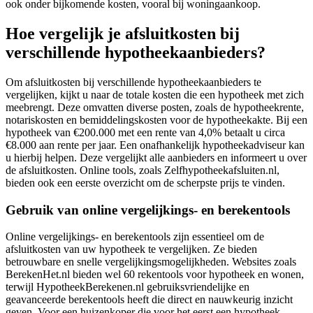
ook onder bijkomende kosten, vooral bij woningaankoop.
Hoe vergelijk je afsluitkosten bij
verschillende hypotheekaanbieders?
Om afsluitkosten bij verschillende hypotheekaanbieders te
vergelijken, kijkt u naar de totale kosten die een hypotheek met zich
meebrengt. Deze omvatten diverse posten, zoals de hypotheekrente,
notariskosten en bemiddelingskosten voor de hypotheekakte. Bij een
hypotheek van €200.000 met een rente van 4,0% betaalt u circa
€8.000 aan rente per jaar. Een onafhankelijk hypotheekadviseur kan
u hierbij helpen. Deze vergelijkt alle aanbieders en informeert u over
de afsluitkosten. Online tools, zoals Zelfhypotheekafsluiten.nl,
bieden ook een eerste overzicht om de scherpste prijs te vinden.
Gebruik van online vergelijkings- en berekentools
Online vergelijkings- en berekentools zijn essentieel om de
afsluitkosten van uw hypotheek te vergelijken. Ze bieden
betrouwbare en snelle vergelijkingsmogelijkheden. Websites zoals
BerekenHet.nl bieden wel 60 rekentools voor hypotheek en wonen,
terwijl HypotheekBerekenen.nl gebruiksvriendelijke en
geavanceerde berekentools heeft die direct en nauwkeurig inzicht
geven. Voor een huizenkoper die voor het eerst een hypotheek