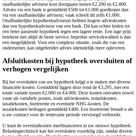
onafhankelijke adviseur kost doorgaans tussen €2.200 en €2.800.
Advies via een bank is gemiddeld €500 tot €1.000 goedkoper dan
via een onafhankelijke adviseur; vaak scheelt dit zelfs €1.000.
Onafhankelijke hypotheekadviseurs hebben hogere advieskosten
dan een hypotheekadviseur van een bank. Dit kan echter leiden tot
een beter passende hypotheek tegen een lagere rente. Een lage prijs
betekent niet altijd de beste service; beperkte servicekwaliteit is dan
een mogelijkheid. Voor een complexe situatie, zoals die van een
ondernemer, kan uitgebreider advies uiteindelijk meer opleveren.
Afsluitkosten bij hypotheek oversluiten of
verhogen vergelijken
Bij het oversluiten van uw hypotheek krijgt u te maken met diverse
financiële kosten. Gemiddeld liggen deze rond de €3.295, met een
totale variatie tussen €2.000 en €4.000. Deze kosten omvatten zowel
vaste als variabele posten, zoals advieskosten, notariskosten,
taxatiekosten, boeterente en eventuele NHG-kosten. De
taxatiekosten bedragen gemiddeld €400. Een boeterente betaalt u als
u uw contract voor de rentevaste periode vervroegd verbreekt.
U kunt de oversluitkosten meefinancieren in uw nieuwe hypotheek.
Belastingtechnisch kan het oversluiten voordelig zijn, omdat diverse