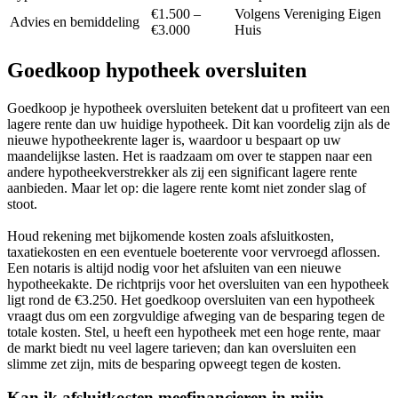
€1.500 –
Volgens Vereniging Eigen
Advies en bemiddeling
€3.000
Huis
Goedkoop hypotheek oversluiten
Goedkoop je hypotheek oversluiten betekent dat u profiteert van een
lagere rente dan uw huidige hypotheek. Dit kan voordelig zijn als de
nieuwe hypotheekrente lager is, waardoor u bespaart op uw
maandelijkse lasten. Het is raadzaam om over te stappen naar een
andere hypotheekverstrekker als zij een significant lagere rente
aanbieden. Maar let op: die lagere rente komt niet zonder slag of
stoot.
Houd rekening met bijkomende kosten zoals afsluitkosten,
taxatiekosten en een eventuele boeterente voor vervroegd aflossen.
Een notaris is altijd nodig voor het afsluiten van een nieuwe
hypotheekakte. De richtprijs voor het oversluiten van een hypotheek
ligt rond de €3.250. Het goedkoop oversluiten van een hypotheek
vraagt dus om een zorgvuldige afweging van de besparing tegen de
totale kosten. Stel, u heeft een hypotheek met een hoge rente, maar
de markt biedt nu veel lagere tarieven; dan kan oversluiten een
slimme zet zijn, mits de besparing opweegt tegen de kosten.
Kan ik afsluitkosten meefinancieren in mijn