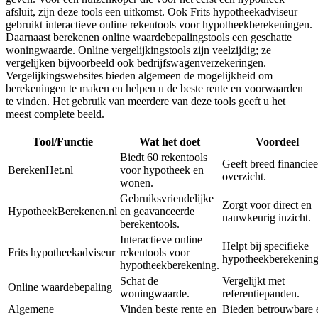
afsluit, zijn deze tools een uitkomst. Ook Frits hypotheekadviseur
gebruikt interactieve online rekentools voor hypotheekberekeningen.
Daarnaast berekenen online waardebepalingstools een geschatte
woningwaarde. Online vergelijkingstools zijn veelzijdig; ze
vergelijken bijvoorbeeld ook bedrijfswagenverzekeringen.
Vergelijkingswebsites bieden algemeen de mogelijkheid om
berekeningen te maken en helpen u de beste rente en voorwaarden
te vinden. Het gebruik van meerdere van deze tools geeft u het
meest complete beeld.
Tool/Functie
Wat het doet
Voordeel
Biedt 60 rekentools
Geeft breed financiee
BerekenHet.nl
voor hypotheek en
overzicht.
wonen.
Gebruiksvriendelijke
Zorgt voor direct en
HypotheekBerekenen.nl
en geavanceerde
nauwkeurig inzicht.
berekentools.
Interactieve online
Helpt bij specifieke
Frits hypotheekadviseur
rekentools voor
hypotheekberekening
hypotheekberekening.
Schat de
Vergelijkt met
Online waardebepaling
woningwaarde.
referentiepanden.
Algemene
Vinden beste rente en
Bieden betrouwbare 