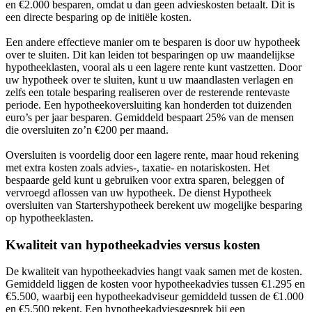
en €2.000 besparen, omdat u dan geen advieskosten betaalt. Dit is
een directe besparing op de initiële kosten.
Een andere effectieve manier om te besparen is door uw hypotheek
over te sluiten. Dit kan leiden tot besparingen op uw maandelijkse
hypotheeklasten, vooral als u een lagere rente kunt vastzetten. Door
uw hypotheek over te sluiten, kunt u uw maandlasten verlagen en
zelfs een totale besparing realiseren over de resterende rentevaste
periode. Een hypotheekoversluiting kan honderden tot duizenden
euro’s per jaar besparen. Gemiddeld bespaart 25% van de mensen
die oversluiten zo’n €200 per maand.
Oversluiten is voordelig door een lagere rente, maar houd rekening
met extra kosten zoals advies-, taxatie- en notariskosten. Het
bespaarde geld kunt u gebruiken voor extra sparen, beleggen of
vervroegd aflossen van uw hypotheek. De dienst Hypotheek
oversluiten van Startershypotheek berekent uw mogelijke besparing
op hypotheeklasten.
Kwaliteit van hypotheekadvies versus kosten
De kwaliteit van hypotheekadvies hangt vaak samen met de kosten.
Gemiddeld liggen de kosten voor hypotheekadvies tussen €1.295 en
€5.500, waarbij een hypotheekadviseur gemiddeld tussen de €1.000
en €5.500 rekent. Een hypotheekadviesgesprek bij een