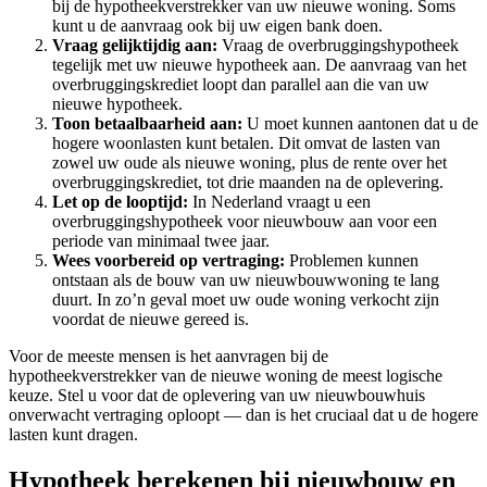
bij de hypotheekverstrekker van uw nieuwe woning. Soms
kunt u de aanvraag ook bij uw eigen bank doen.
Vraag gelijktijdig aan:
Vraag de overbruggingshypotheek
tegelijk met uw nieuwe hypotheek aan. De aanvraag van het
overbruggingskrediet loopt dan parallel aan die van uw
nieuwe hypotheek.
Toon betaalbaarheid aan:
U moet kunnen aantonen dat u de
hogere woonlasten kunt betalen. Dit omvat de lasten van
zowel uw oude als nieuwe woning, plus de rente over het
overbruggingskrediet, tot drie maanden na de oplevering.
Let op de looptijd:
In Nederland vraagt u een
overbruggingshypotheek voor nieuwbouw aan voor een
periode van minimaal twee jaar.
Wees voorbereid op vertraging:
Problemen kunnen
ontstaan als de bouw van uw nieuwbouwwoning te lang
duurt. In zo’n geval moet uw oude woning verkocht zijn
voordat de nieuwe gereed is.
Voor de meeste mensen is het aanvragen bij de
hypotheekverstrekker van de nieuwe woning de meest logische
keuze. Stel u voor dat de oplevering van uw nieuwbouwhuis
onverwacht vertraging oploopt — dan is het cruciaal dat u de hogere
lasten kunt dragen.
Hypotheek berekenen bij nieuwbouw en