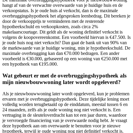
hangt af van de verwachte overwaarde van je huidige huis en de
verkoopstatus. Is je oude huis al verkocht, dan is de maximale
overbruggingshypotheek het afgesproken leenbedrag. Dit bereken je
door de verkoopprijs te verminderen met de resterende
hypotheekschuld en verkoopkosten, zoals circa 2%
makelaarscourtage. Dit geldt als de woning definitief verkocht is
volgens de koopovereenkomst. Een voorbeeld hiervan is €47.500. Is
je oude huis nog niet verkocht? Dan gaat de bank uit van 90% van
de marktwaarde van je huidige woning, min je hypotheekschuld. De
maximale overbrugging kan dan €70.000 bedragen. Een ander
voorbeeld is €30.000, gebaseerd op een woning van €250.000 met
een hypotheek van €195.000.
Wat gebeurt er met de overbruggingshypotheek als
mijn nieuwbouwwoning later wordt opgeleverd?
Als je nieuwbouwwoning later wordt opgeleverd, kun je problemen
ervaren met je overbruggingshypotheek. Deze tijdelijke lening moet
volledig worden terugbetaald op de einddatum, meestal tussen 6 en
24 maanden, zelfs als je oude woning nog niet verkocht is. Een
vertraging in de sleuteloverdracht kan tot een jaar duren, waardoor
je vervroegde financiering van je overwaarde nodig hebt. Je vraagt
deze hypotheek aan om overwaarde te benutten voor je nieuwe
hypotheek, terwijl je oude woning nog niet definitief verkocht is.