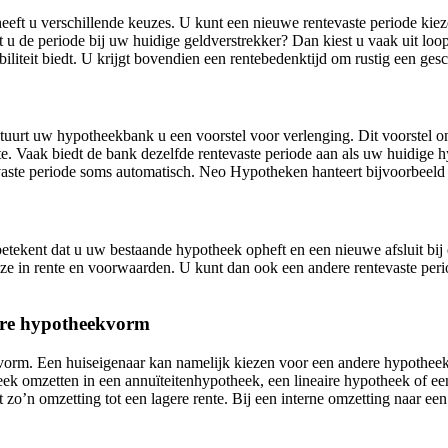
ft u verschillende keuzes. U kunt een nieuwe rentevaste periode kieze
u de periode bij uw huidige geldverstrekker? Dan kiest u vaak uit loopt
iliteit biedt. U krijgt bovendien een rentebedenktijd om rustig een gesc
tuurt uw hypotheekbank u een voorstel voor verlenging. Dit voorstel 
e. Vaak biedt de bank dezelfde rentevaste periode aan als uw huidige h
vaste periode soms automatisch. Neo Hypotheken hanteert bijvoorbeeld
tekent dat u uw bestaande hypotheek opheft en een nieuwe afsluit bij e
uze in rente en voorwaarden. U kunt dan ook een andere rentevaste peri
ere hypotheekvorm
rm. Een huiseigenaar kan namelijk kiezen voor een andere hypotheekv
 omzetten in een annuïteitenhypotheek, een lineaire hypotheek of een 
 zo’n omzetting tot een lagere rente. Bij een interne omzetting naar ee