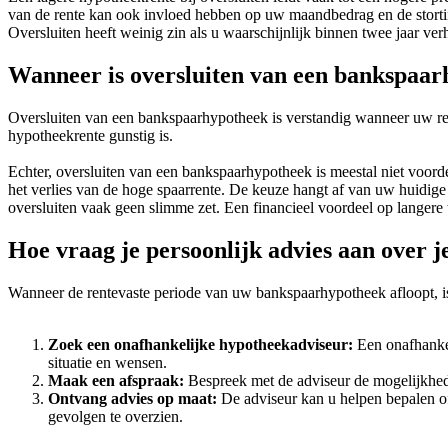
van de rente kan ook invloed hebben op uw maandbedrag en de storting
Oversluiten heeft weinig zin als u waarschijnlijk binnen twee jaar ver
Wanneer is oversluiten van een bankspaar
Oversluiten van een bankspaarhypotheek is verstandig wanneer uw rente
hypotheekrente gunstig is.
Echter, oversluiten van een bankspaarhypotheek is meestal niet voor
het verlies van de hoge spaarrente. De keuze hangt af van uw huidige
oversluiten vaak geen slimme zet. Een financieel voordeel op langere t
Hoe vraag je persoonlijk advies aan over 
Wanneer de rentevaste periode van uw bankspaarhypotheek afloopt, is 
Zoek een onafhankelijke hypotheekadviseur:
Een onafhankel
situatie en wensen.
Maak een afspraak:
Bespreek met de adviseur de mogelijkhede
Ontvang advies op maat:
De adviseur kan u helpen bepalen of
gevolgen te overzien.