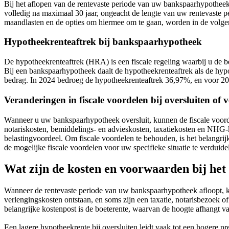
Bij het aflopen van de rentevaste periode van uw bankspaarhypotheek
volledig na maximaal 30 jaar, ongeacht de lengte van uw rentevaste p
maandlasten en de opties om hiermee om te gaan, worden in de volgen
Hypotheekrenteaftrek bij bankspaarhypotheek
De hypotheekrenteaftrek (HRA) is een fiscale regeling waarbij u de b
Bij een bankspaarhypotheek daalt de hypotheekrenteaftrek als de hypot
bedrag. In 2024 bedroeg de hypotheekrenteaftrek 36,97%, en voor 20
Veranderingen in fiscale voordelen bij oversluiten of 
Wanneer u uw bankspaarhypotheek oversluit, kunnen de fiscale voordel
notariskosten, bemiddelings- en advieskosten, taxatiekosten en NHG-ko
belastingvoordeel. Om fiscale voordelen te behouden, is het belangr
de mogelijke fiscale voordelen voor uw specifieke situatie te verduidel
Wat zijn de kosten en voorwaarden bij het
Wanneer de rentevaste periode van uw bankspaarhypotheek afloopt, kri
verlengingskosten ontstaan, en soms zijn een taxatie, notarisbezoek of
belangrijke kostenpost is de boeterente, waarvan de hoogte afhangt va
Een lagere hypotheekrente bij oversluiten leidt vaak tot een hogere 