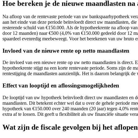
Hoe bereken je de nieuwe maandlasten na a
Na afloop van de rentevaste periode van uw bankspaarhypotheek vera
aan het einde van deze periode beïnvloedt direct uw maandlasten, die
resterende schuld van €150.000. Als de hypotheekrente na afloop van
door 12 maanden) naar €500 (4,0% van €150.000 gedeeld door 12 maa
spaardeel evenredig meebeweegt. Voor het berekenen van uw bruto en
Invloed van de nieuwe rente op netto maandlasten
De invloed van een nieuwe rente op uw netto maandlasten is direct. 
hypotheekrente stijgt na een korte rentevaste periode. Soms zijn de
rentestijging de maandlasten aanzienlijk. Het is daarom belangrijk de 
Effect van looptijd en aflossingsmogelijkheden
De looptijd van uw hypotheek beïnvloedt direct uw maandlasten en de to
maandlasten. Dit betekent echter wel dat u over de gehele periode meer 
hypotheek van €150.000 over 240 maanden (20 jaar) tegen 4,0% rente b
extra af te lossen. Dit geeft u flexibiliteit als uw financiële situatie 
Wat zijn de fiscale gevolgen bij het aflope