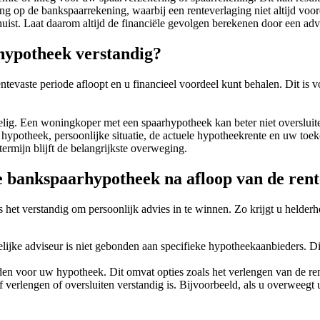
 op de bankspaarrekening, waarbij een renteverlaging niet altijd voord
huist. Laat daarom altijd de financiële gevolgen berekenen door een adv
hypotheek verstandig?
vaste periode afloopt en u financieel voordeel kunt behalen. Dit is voo
delig. Een woningkoper met een spaarhypotheek kan beter niet overslu
 hypotheek, persoonlijke situatie, de actuele hypotheekrente en uw toek
ermijn blijft de belangrijkste overweging.
je bankspaarhypotheek na afloop van de rent
het verstandig om persoonlijk advies in te winnen. Zo krijgt u helderh
ijke adviseur is niet gebonden aan specifieke hypotheekaanbieders. Dit
n voor uw hypotheek. Dit omvat opties zoals het verlengen van de ren
 verlengen of oversluiten verstandig is. Bijvoorbeeld, als u overweegt