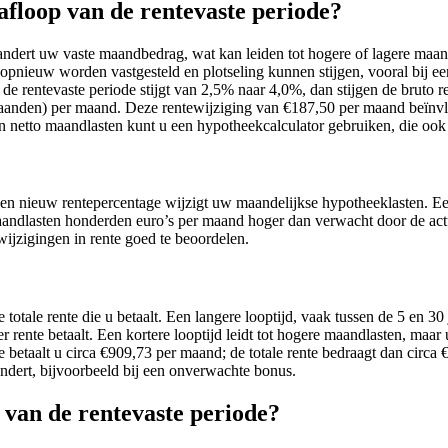
floop van de rentevaste periode?
ndert uw vaste maandbedrag, wat kan leiden tot hogere of lagere maan
 opnieuw worden vastgesteld en plotseling kunnen stijgen, vooral bij e
 de rentevaste periode stijgt van 2,5% naar 4,0%, dan stijgen de bruto
nden) per maand. Deze rentewijziging van €187,50 per maand beïnvloe
 netto maandlasten kunt u een hypotheekcalculator gebruiken, die ook
Een nieuw rentepercentage wijzigt uw maandelijkse hypotheeklasten. Ee
 maandlasten honderden euro’s per maand hoger dan verwacht door de ac
wijzigingen in rente goed te beoordelen.
tale rente die u betaalt. Een langere looptijd, vaak tussen de 5 en 30 
rente betaalt. Een kortere looptijd leidt tot hogere maandlasten, maar u 
etaalt u circa €909,73 per maand; de totale rente bedraagt dan circa 
verandert, bijvoorbeeld bij een onverwachte bonus.
n van de rentevaste periode?