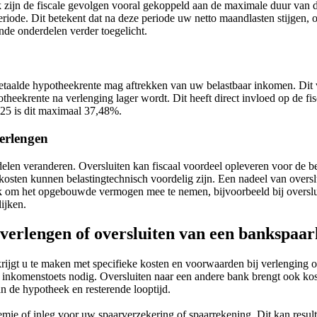
 zijn de fiscale gevolgen vooral gekoppeld aan de maximale duur van d
eriode. Dit betekent dat na deze periode uw netto maandlasten stijgen,
de onderdelen verder toegelicht.
etaalde hypotheekrente mag aftrekken van uw belastbaar inkomen. Dit ve
heekrente na verlenging lager wordt. Dit heeft direct invloed op de fis
25 is dit maximaal 37,48%.
verlengen
en veranderen. Oversluiten kan fiscaal voordeel opleveren voor de bel
sten kunnen belastingtechnisch voordelig zijn. Een nadeel van overslui
ijk om het opgebouwde vermogen mee te nemen, bijvoorbeeld bij oversl
ijken.
 verlengen of oversluiten van een bankspaa
jgt u te maken met specifieke kosten en voorwaarden bij verlenging of 
 inkomenstoets nodig. Oversluiten naar een andere bank brengt ook koste
n de hypotheek en resterende looptijd.
premie of inleg voor uw spaarverzekering of spaarrekening. Dit kan resu