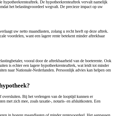
e hypotheekrenteaftrek. De hypotheekrenteaftrek vervalt namelijk
 omdat het belastingvoordeel wegvalt. De precieze impact op uw
rlaagt uw netto maandlasten, zolang u recht heeft op deze aftrek.
cale voordelen, want een lagere rente betekent minder aftrekbaar
astingbetaler, vooral door de aftrekbaarheid van de boeterente. Ook
ten is echter een lagere hypotheekrenteaftrek, wat leidt tot minder
uiten naar Nationale-Nederlanden. Persoonlijk advies kan helpen om
rhypotheek?
oversluiten. Bij het verlengen van de looptijd kunnen er
n met zich mee, zoals taxatie-, notaris- en afsluitkosten. Een
lteren in hogere maandlasten of minder rentevoordeel. Het aanpassen