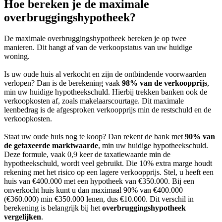
Hoe bereken je de maximale
overbruggingshypotheek?
De maximale overbruggingshypotheek bereken je op twee
manieren. Dit hangt af van de verkoopstatus van uw huidige
woning.
Is uw oude huis al verkocht en zijn de ontbindende voorwaarden
verlopen? Dan is de berekening vaak
98% van de verkoopprijs
,
min uw huidige hypotheekschuld. Hierbij trekken banken ook de
verkoopkosten af, zoals makelaarscourtage. Dit maximale
leenbedrag is de afgesproken verkoopprijs min de restschuld en de
verkoopkosten.
Staat uw oude huis nog te koop? Dan rekent de bank met
90% van
de getaxeerde marktwaarde
, min uw huidige hypotheekschuld.
Deze formule, vaak 0,9 keer de taxatiewaarde min de
hypotheekschuld, wordt veel gebruikt. Die 10% extra marge houdt
rekening met het risico op een lagere verkoopprijs. Stel, u heeft een
huis van €400.000 met een hypotheek van €350.000. Bij een
onverkocht huis kunt u dan maximaal 90% van €400.000
(€360.000) min €350.000 lenen, dus €10.000. Dit verschil in
berekening is belangrijk bij het
overbruggingshypotheek
vergelijken
.