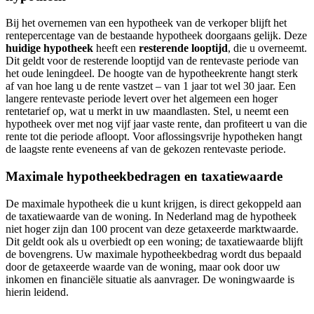
Bij het overnemen van een hypotheek van de verkoper blijft het
rentepercentage van de bestaande hypotheek doorgaans gelijk. Deze
huidige hypotheek
heeft een
resterende looptijd
, die u overneemt.
Dit geldt voor de resterende looptijd van de rentevaste periode van
het oude leningdeel. De hoogte van de hypotheekrente hangt sterk
af van hoe lang u de rente vastzet – van 1 jaar tot wel 30 jaar. Een
langere rentevaste periode levert over het algemeen een hoger
rentetarief op, wat u merkt in uw maandlasten. Stel, u neemt een
hypotheek over met nog vijf jaar vaste rente, dan profiteert u van die
rente tot die periode afloopt. Voor aflossingsvrije hypotheken hangt
de laagste rente eveneens af van de gekozen rentevaste periode.
Maximale hypotheekbedragen en taxatiewaarde
De maximale hypotheek die u kunt krijgen, is direct gekoppeld aan
de taxatiewaarde van de woning. In Nederland mag de hypotheek
niet hoger zijn dan 100 procent van deze getaxeerde marktwaarde.
Dit geldt ook als u overbiedt op een woning; de taxatiewaarde blijft
de bovengrens. Uw maximale hypotheekbedrag wordt dus bepaald
door de getaxeerde waarde van de woning, maar ook door uw
inkomen en financiële situatie als aanvrager. De woningwaarde is
hierin leidend.