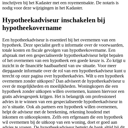
inschrijven bij het Kadaster met een royementsakte. De notaris is
nodig voor deze wijzigingen in het Kadaster.
Hypotheekadviseur inschakelen bij
hypotheekovername
Een hypotheekadviseur is essentieel bij het overnemen van een
hypotheek. Deze specialist geeft u informatie over de voorwaarden,
totale kosten en fiscale gevolgen van hypotheekovername. Een
afspraak met een gespecialiseerde hypotheekadviseur helpt bepalen
of het overnemen van een hypotheek een goede keuze is. Zo krijgt u
inzicht in de financiële haalbaarheid van uw situatie. Voor meer
diepgaande informatie over de rol van een hypotheekadviseur kunt u
terecht op onze pagina over hypotheekadvies. Wilt u een hypotheek
overnemen zonder uitkopen? Dan adviseert de hypotheekadviseur u
over de mogelijkheden en moeilijkheden. Woningkopers die een
hypotheek zonder uitkopen willen overnemen, kunnen hiervoor een
gratis adviesgesprek krijgen. Het is belangrijk om professioneel
advies in te winnen van een gespecialiseerde hypotheekadviseur in
zo’n situatie. Ook als partners een hypotheek willen overnemen,
helpt de adviseur met de berekening, rekening houdend met
inkomen en uitkoopkosten. Zelfs een erfgenaam die een hypotheek
wil overnemen bij de uitkoop van een woning, doet er goed aan
advies te vragen. De hypotheekadviseur betrekt de bank altijd bij dit