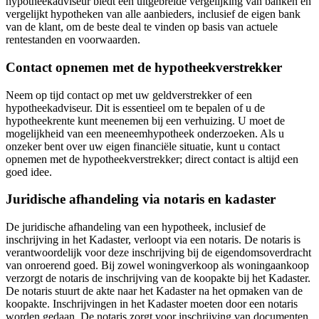
hypotheekadviseur biedt een uitgebreide vergelijking van banken en
vergelijkt hypotheken van alle aanbieders, inclusief de eigen bank
van de klant, om de beste deal te vinden op basis van actuele
rentestanden en voorwaarden.
Contact opnemen met de hypotheekverstrekker
Neem op tijd contact op met uw geldverstrekker of een
hypotheekadviseur. Dit is essentieel om te bepalen of u de
hypotheekrente kunt meenemen bij een verhuizing. U moet de
mogelijkheid van een meeneemhypotheek onderzoeken. Als u
onzeker bent over uw eigen financiële situatie, kunt u contact
opnemen met de hypotheekverstrekker; direct contact is altijd een
goed idee.
Juridische afhandeling via notaris en kadaster
De juridische afhandeling van een hypotheek, inclusief de
inschrijving in het Kadaster, verloopt via een notaris. De notaris is
verantwoordelijk voor deze inschrijving bij de eigendomsoverdracht
van onroerend goed. Bij zowel woningverkoop als woningaankoop
verzorgt de notaris de inschrijving van de koopakte bij het Kadaster.
De notaris stuurt de akte naar het Kadaster na het opmaken van de
koopakte. Inschrijvingen in het Kadaster moeten door een notaris
worden gedaan. De notaris zorgt voor inschrijving van documenten