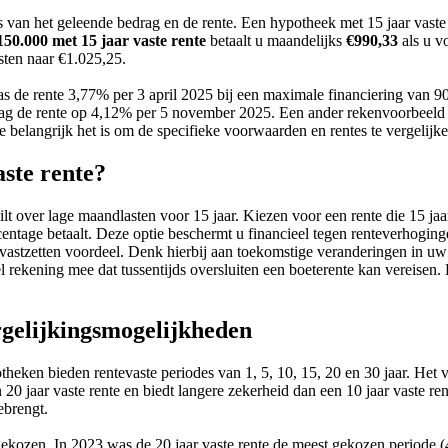
 van het geleende bedrag en de rente. Een hypotheek met 15 jaar vaste 
150.000 met 15 jaar vaste rente
betaalt u maandelijks
€990,33
als u v
ten naar €1.025,25.
as de rente 3,77% per 3 april 2025 bij een maximale financiering van
ag de rente op 4,12% per 5 november 2025. Een ander rekenvoorbeeld 
 belangrijk het is om de specifieke voorwaarden en rentes te vergelijke
aste rente?
lt over lage maandlasten voor 15 jaar. Kiezen voor een rente die 15 jaa
ercentage betaalt. Deze optie beschermt u financieel tegen renteverhoging
 vastzetten voordeel. Denk hierbij aan toekomstige veranderingen in uw 
ekening mee dat tussentijds oversluiten een boeterente kan vereisen. E
ergelijkingsmogelijkheden
theken bieden rentevaste periodes van 1, 5, 10, 15, 20 en 30 jaar. Het 
en 20 jaar vaste rente en biedt langere zekerheid dan een 10 jaar vaste r
ebrengt.
ekozen. In 2023 was de 20 jaar vaste rente de meest gekozen periode (