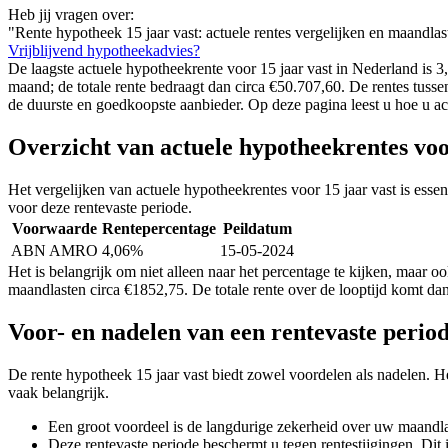
Heb jij vragen over:
"Rente hypotheek 15 jaar vast: actuele rentes vergelijken en maandla
Vrijblijvend hypotheekadvies?
De laagste actuele hypotheekrente voor 15 jaar vast in Nederland is 
maand; de totale rente bedraagt dan circa €50.707,60. De rentes tusse
de duurste en goedkoopste aanbieder. Op deze pagina leest u hoe u ac
Overzicht van actuele hypotheekrentes voo
Het vergelijken van actuele hypotheekrentes voor 15 jaar vast is ess
voor deze rentevaste periode.
Voorwaarde
Rentepercentage
Peildatum
ABN AMRO
4,06%
15-05-2024
Het is belangrijk om niet alleen naar het percentage te kijken, maar o
maandlasten circa €1852,75. De totale rente over de looptijd komt da
Voor- en nadelen van een rentevaste period
De rente hypotheek 15 jaar vast biedt zowel voordelen als nadelen. Het
vaak belangrijk.
Een groot voordeel is de langdurige zekerheid over uw maandlas
Deze rentevaste periode beschermt u tegen rentestijgingen. Dit i