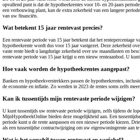
opvallend punt is dat de hypotheekrentes voor 10- en 20-jaars periodes
een verbouwing plant, kan de extra zekerheid van een langere periode 
van uw financiën.
Wat betekent 15 jaar rentevast precies?
Een rentevaste periode van 15 jaar betekent dat het rentepercentage va
hypotheekrente wordt dus voor 15 jaar vastgezet. Deze zekerheid over
vaste rente biedt u langdurige zekerheid over uw maandlasten en besch
rentevaste periode van 15 jaar krijgt u een nieuw renteaanbod. U kun
Hoe vaak worden de hypotheekrentes aangepast?
Banken en hypotheekverstrekkers passen de hypotheekrentes, inclusief
de economie en inflatie. Zo werden in 2023 de rentes soms zelfs meer
Kan ik tussentijds mijn rentevaste periode wijzigen?
U kunt tussentijds uw rentevaste periode wijzigen, zelfs tijdens de l
MijnHypotheekOnline bieden deze mogelijkheid aan. Een tussentijdse 
periode kunt u de rente aanpassen en een nieuwe periode kiezen. Dri
als een tussentijdse contractwijziging om uw eigenwoningrente aan te
Wat is het verschil tussen rentevast en variabel?