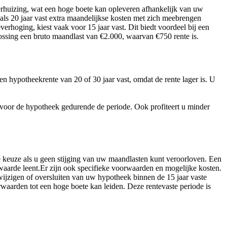
verhuizing, wat een hoge boete kan opleveren afhankelijk van uw
ls 20 jaar vast extra maandelijkse kosten met zich meebrengen
erhoging, kiest vaak voor 15 jaar vast. Dit biedt voordeel bij een
ossing een bruto maandlast van €2.000, waarvan €750 rente is.
een hypotheekrente van 20 of 30 jaar vast, omdat de rente lager is. U
en voor de hypotheek gedurende de periode. Ook profiteert u minder
e keuze als u geen stijging van uw maandlasten kunt veroorloven. Een
aarde leent.Er zijn ook specifieke voorwaarden en mogelijke kosten.
wijzigen of oversluiten van uw hypotheek binnen de 15 jaar vaste
waarden tot een hoge boete kan leiden. Deze rentevaste periode is