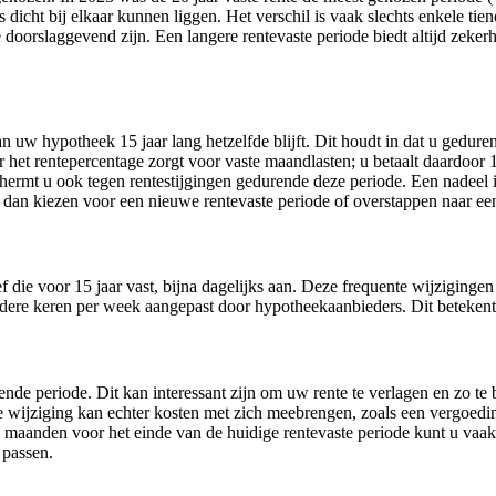
 dicht bij elkaar kunnen liggen. Het verschil is vaak slechts enkele tie
doorslaggevend zijn. Een langere rentevaste periode biedt altijd zeker
n uw hypotheek 15 jaar lang hetzelfde blijft. Dit houdt in dat u geduren
 het rentepercentage zorgt voor vaste maandlasten; u betaalt daardoor 
ermt u ook tegen rentestijgingen gedurende deze periode. Een nadeel is
t dan kiezen voor een nieuwe rentevaste periode of overstappen naar ee
 die voor 15 jaar vast, bijna dagelijks aan. Deze frequente wijziginge
dere keren per week aangepast door hypotheekaanbieders. Dit betekent 
opende periode. Dit kan interessant zijn om uw rente te verlagen en zo
wijziging kan echter kosten met zich meebrengen, zoals een vergoeding
e maanden voor het einde van de huidige rentevaste periode kunt u va
 passen.