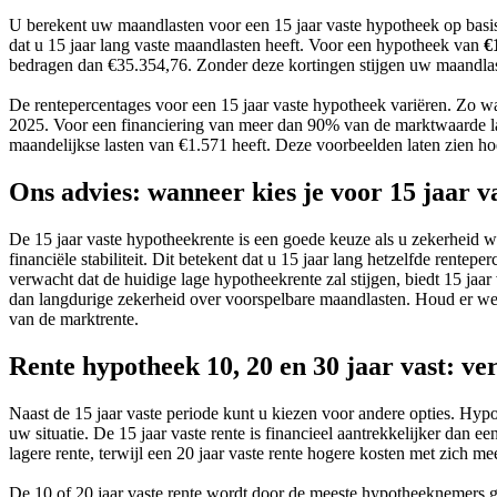
U berekent uw maandlasten voor een 15 jaar vaste hypotheek op basis
dat u 15 jaar lang vaste maandlasten heeft. Voor een hypotheek van
€
bedragen dan €35.354,76. Zonder deze kortingen stijgen uw maandlas
De rentepercentages voor een 15 jaar vaste hypotheek variëren. Zo w
2025. Voor een financiering van meer dan 90% van de marktwaarde l
maandelijkse lasten van €1.571 heeft. Deze voorbeelden laten zien hoe
Ons advies: wanneer kies je voor 15 jaar v
De 15 jaar vaste hypotheekrente is een goede keuze als u zekerheid wi
financiële stabiliteit. Dit betekent dat u 15 jaar lang hetzelfde rentep
verwacht dat de huidige lage hypotheekrente zal stijgen, biedt 15 jaar
dan langdurige zekerheid over voorspelbare maandlasten. Houd er wel r
van de marktrente.
Rente hypotheek 10, 20 en 30 jaar vast: v
Naast de 15 jaar vaste periode kunt u kiezen voor andere opties. Hypo
uw situatie. De 15 jaar vaste rente is financieel aantrekkelijker dan e
lagere rente, terwijl een 20 jaar vaste rente hogere kosten met zich me
De 10 of 20 jaar vaste rente wordt door de meeste hypotheeknemers g