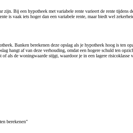
ar zijn. Bij een hypotheek met variabele rente varieert de rente tijdens 
e is vaak iets hoger dan een variabele rente, maar biedt wel zekerhei
potheek. Banken berekenen deze opslag als je hypotheek hoog is ten o
slag hangt af van deze verhouding, omdat een hogere schuld ten opzic
st of als de woningwaarde stijgt, waardoor je in een lagere risicoklasse 
sten berekenen"