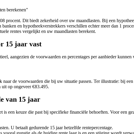
sten berekenen"
3,08 procent. Dit biedt zekerheid over uw maandlasten. Bij een hypothe
n banken en hypotheekverstrekkers verschillen echter meer dan 1 procent
tuele rentes vergelijkt en uw maandlasten berekent.
r 15 jaar vast
entieel, aangezien de voorwaarden en percentages per aanbieder kunnen v
ok naar de voorwaarden die bij uw situatie passen. Ter illustratie: bij 
n uit op ongeveer €83.495.
e van 15 jaar
 is een keuze die past bij specifieke financiële behoeften. Voor een ge
ten. U betaalt gedurende 15 jaar hetzelfde rentepercentage.
s vooral gunstig als de huidige rente laag is en een stijging wordt verw