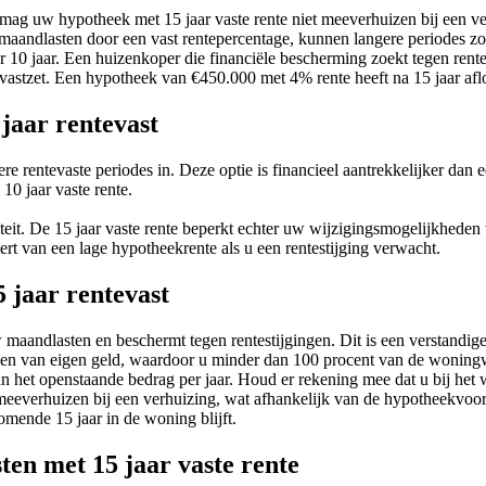
oms mag uw hypotheek met 15 jaar vaste rente niet meeverhuizen bij een 
aandlasten door een vast rentepercentage, kunnen langere periodes zoa
 10 jaar. Een huizenkoper die financiële bescherming zoekt tegen rentev
 vastzet. Een hypotheek van €450.000 met 4% rente heeft na 15 jaar afl
jaar rentevast
re rentevaste periodes in. Deze optie is financieel aantrekkelijker dan 
10 jaar vaste rente.
biliteit. De 15 jaar vaste rente beperkt echter uw wijzigingsmogelijkhed
eert van een lage hypotheekrente als u een rentestijging verwacht.
 jaar rentevast
 maandlasten en beschermt tegen rentestijgingen. Dit is een verstandig
gen van eigen geld, waardoor u minder dan 100 procent van de woningw
an het openstaande bedrag per jaar. Houd er rekening mee dat u bij het 
meeverhuizen bij een verhuizing, wat afhankelijk van de hypotheekvoor
omende 15 jaar in de woning blijft.
en met 15 jaar vaste rente