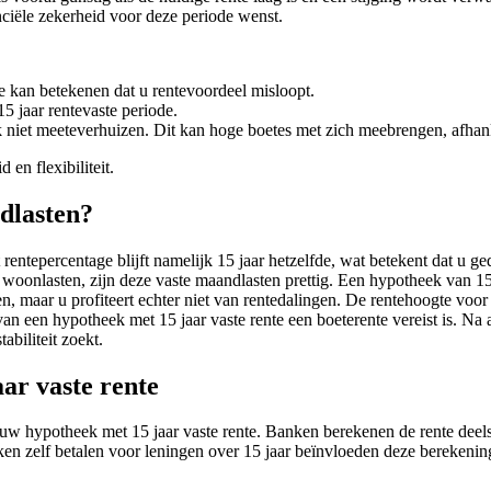
anciële zekerheid voor deze periode wenst.
de kan betekenen dat u rentevoordeel misloopt.
5 jaar rentevaste periode.
jk niet meeteverhuizen. Dit kan hoge boetes met zich meebrengen, afh
en flexibiliteit.
ndlasten?
rentepercentage blijft namelijk 15 jaar hetzelfde, wat betekent dat u 
e woonlasten, zijn deze vaste maandlasten prettig. Een hypotheek van 1
, maar u profiteert echter niet van rentedalingen. De rentehoogte voor 1
van een hypotheek met 15 jaar vaste rente een boeterente vereist is. N
abiliteit zoekt.
ar vaste rente
 hypotheek met 15 jaar vaste rente. Banken berekenen de rente deels op
n zelf betalen voor leningen over 15 jaar beïnvloeden deze berekening. 