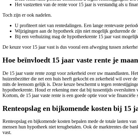
Het vastzetten van de rente voor 15 jaar is verstandig als u fin
Toch zijn er ook nadelen.
U profiteert niet van rentedalingen. Een lange rentevaste perio
Wijzigingen aan de hypotheek zijn niet mogelijk gedurende de 1
Bij een verhuizing mag de hypotheekrente 15 jaar vast mogeli
De keuze voor 15 jaar vast is dus vooral een afweging tussen zekerheid 
Hoe beïnvloedt 15 jaar vaste rente je maa
De 15 jaar vaste rente zorgt voor zekerheid over uw maandlasten. Het 
huizenbezitter die net een huis heeft gekocht en zekerheid wil over d
mits de leensom gelijk is. Deze keuze beschermt u tegen rentestijgingen
hypotheekrente. Houd er rekening mee dat bij tussentijds oversluiten 
Kortom, de 15 jaar vaste rente is een goede optie voor wie financiële st
Renteopslag en bijkomende kosten bij 15 ja
Renteopslag en bijkomende kosten bepalen mede de totale lasten van uw
mensen hun hypotheek niet terugbetalen. Ook de marktrentes die banke
vast.