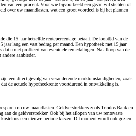
nden van een procent. Voor wie bijvoorbeeld een gezin wil stichten of
heid over uw maandlasten, wat een groot voordeel is bij het plannen
de die 15 jaar hetzelfde rentepercentage betaalt. De looptijd van de
15 jaar lang een vast bedrag per maand. Een hypotheek met 15 jaar
 dat u niet profiteert van eventuele rentedalingen. Na afloop van de
n andere aanbieder.
n zijn een direct gevolg van veranderende marktomstandigheden, zoals
dat de actuele hypotheekrente voortdurend in ontwikkeling is.
 te besparen op uw maandlasten. Geldverstrekkers zoals Triodos Bank en
 aan de geldverstrekker. Ook bij het aflopen van uw rentevaste
ak kosteloos een nieuwe periode kiezen. Dit moment wordt ook gezien