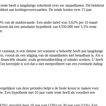
rente biedt u langdurige zekerheid over uw maandlasten. Dit betekent
oldoet aan kortingsvoorwaarden. De totale kosten over 15 jaar
 90% van de marktwaarde. Een ander tarief was 3,62% per 10 maart
toont dat een annuïtaire hypotheek van €350.000 met 3,5% rente
n.
r vaststaat, is een slimme zet wanneer u behoefte heeft aan langdurige
en, vooral als een stijging van de maandlasten niet betaalbaar is. Als u
financiële situatie, zoals gezinsuitbreiding of minder werken. U heeft
en keerzijde is wel dat u niet meeprofiteert van een eventuele daling
vergelijken van deze periodes helpt u de beste keuze te maken voor
ente. Een hypotheek met 10 jaar vaste rente heeft als voordeel een
42%), gevolgd door 10 jaar vast (33%) en 30 jaar vast (11%). Een